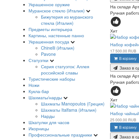
Украшенное оружие
На складе
Арт
Муранское стекло (Италия)
Ручная работа
Бижутерия из муранского
стекла (Италия)
Предметы интерьера
Хит
Картины, настенные панно
Украшенная посуда
Набор кофейн
Chinelli (Италия)
17 500.00 RUB
Pavone
В корзину
Статуэтки
Серия статуэток: Аллея
Заказ в о
российской славы
На складе
Арт
Туристические наборы
Ручная работа
Ножи
Кукла-бар
Шахматы/нарды
Хит
Шахматы Manopoulos (Греция)
Шахматы Italfama (Италия)
Набор чайный
Нарды
25 000.00 RUB
Шкатулки для часов
В корзину
Икорницы
Профессиональные праздники
Заказ в о