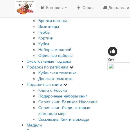
Изделия с Государственной
Контакты
О нас
Доставка и
символикой
Банкноты
Брелки погоны
Визитницы
Гербы
Кортики
Кубки
Наборы медалей
Офисные наборы
Хит
Эксклюзивные подарки
Подарки по регионам
Кубанская тематика
Донская тематика
Подарочные книги
Книги о России
Подарочные наборы книг
Серия книг: Великое Наследие
Серия книг: Люди, которые
изменили мир
Эксклюзив. Книги в окладе
Медали