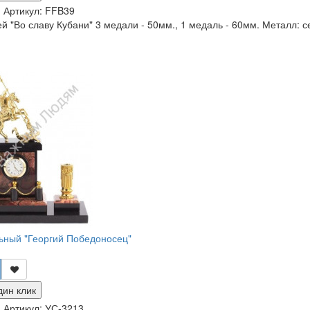
и
Артикул:
FFB39
 "Во славу Кубани" 3 медали - 50мм., 1 медаль - 60мм. Металл: се
ьный "Георгий Победоносец"
дин клик
и
Артикул:
УС-3213