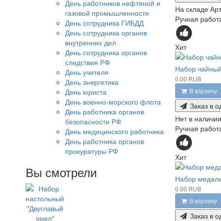
День работников нефтяной и
На складе
Арт
газовой промышленности
Ручная работа
День сотрудника ГИБДД
День сотрудника органов
внутренних дел
Хит
День сотрудника органов
следствия РФ
Набор чайный
День учителя
0.00 RUB
День энергетика
В корзину
День юриста
День военно-морского флота
Заказ в о
День работника органов
Нет в наличи
безопасности РФ
Ручная работа
День медицинского работника
День работника органов
прокуратуры РФ
Хит
Вы смотрели
Набор медале
0.00 RUB
В корзину
Заказ в о