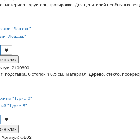
, материал - хрусталь, гравировка. Для ценителей необычных вещиц
дки "Лошадь"
дин клик
икул:
2100800
т: подставка, 6 стопок h 6,5 см. Материал: Дерево, стекло, посереб
ый "Турист8"
дин клик
и
Артикул:
ОВ02