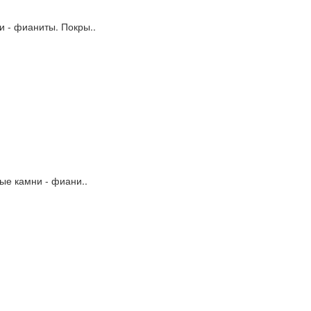
и - фианиты. Покры..
ые камни - фиани..