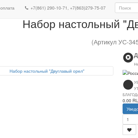
Изделия с Государственной символикой
Наб
 оплата
+7(861) 290-10-71, +7(863)279-75-07
Набор настольный "Д
(Артикул УС-34
Д
Не
У
У
БЛАГОД
0.00 R
Увед