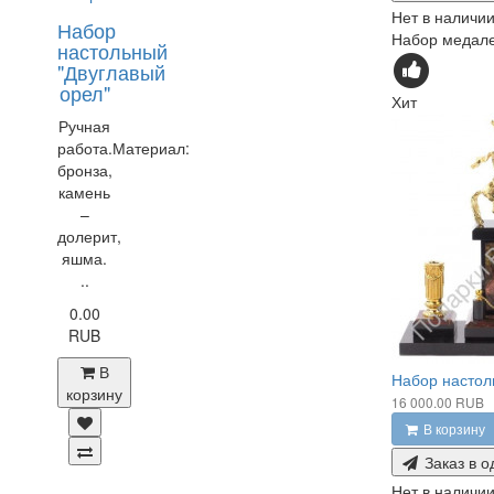
Нет в наличи
Набор
Набор медалей
настольный
"Двуглавый
орел"
Хит
Ручная
работа.Материал:
бронза,
камень
–
долерит,
яшма.
..
0.00
RUB
В
Набор настол
корзину
16 000.00 RUB
В корзину
Заказ в о
Нет в наличи