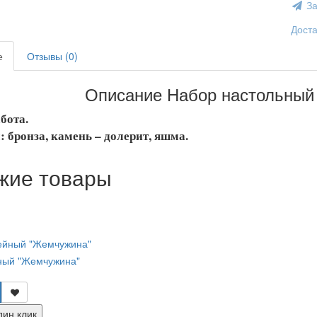
За
Доста
е
Отзывы (0)
Описание Набор настольный 
бота.
 бронза, камень – долерит, яшма.
жие товары
ный "Жемчужина"
дин клик