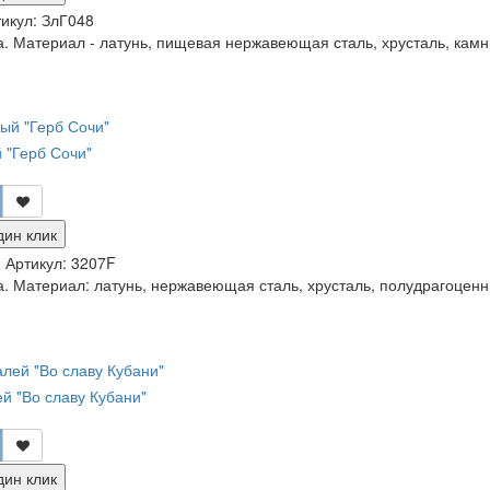
икул:
ЗлГ048
. Материал - латунь, пищевая нержавеющая сталь, хрусталь, камн
 "Герб Сочи"
дин клик
и
Артикул:
3207F
. Материал: латунь, нержавеющая сталь, хрусталь, полудрагоценн
й "Во славу Кубани"
дин клик