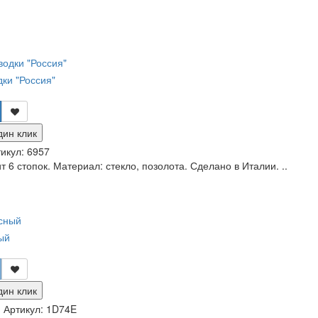
ки "Россия"
дин клик
икул:
6957
т 6 стопок. Материал: стекло, позолота. Сделано в Италии. ..
ый
дин клик
и
Артикул:
1D74E