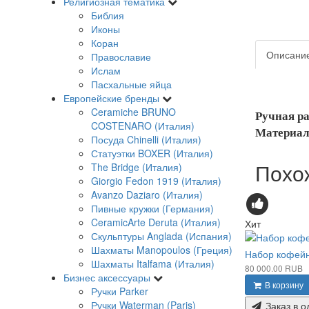
Религиозная тематика
Библия
Иконы
Коран
Описани
Православие
Ислам
Пасхальные яйца
Европейские бренды
Ceramiche BRUNO
Ручная ра
COSTENARO (Италия)
Материал:
Посуда Chinelli (Италия)
Статуэтки BOXER (Италия)
Похо
The Bridge (Италия)
Giorgio Fedon 1919 (Италия)
Avanzo Daziaro (Италия)
Пивные кружки (Германия)
CeramicArte Deruta (Италия)
Хит
Скульптуры Anglada (Испания)
Шахматы Manopoulos (Греция)
Набор кофей
Шахматы Italfama (Италия)
80 000.00 RUB
Бизнес аксессуары
В корзину
Ручки Parker
Ручки Waterman (Paris)
Заказ в о