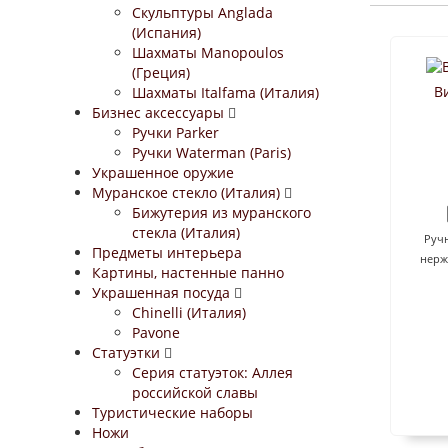
Скульптуры Anglada
(Испания)
Шахматы Manopoulos
(Греция)
В
Шахматы Italfama (Италия)
Бизнес аксессуары
Ручки Parker
Ручки Waterman (Paris)
Украшенное оружие
Муранское стекло (Италия)
Бижутерия из муранского
стекла (Италия)
Ручн
Предметы интерьера
нерж
Картины, настенные панно
Украшенная посуда
Chinelli (Италия)
Pavone
Статуэтки
Серия статуэток: Аллея
российской славы
Туристические наборы
Ножи