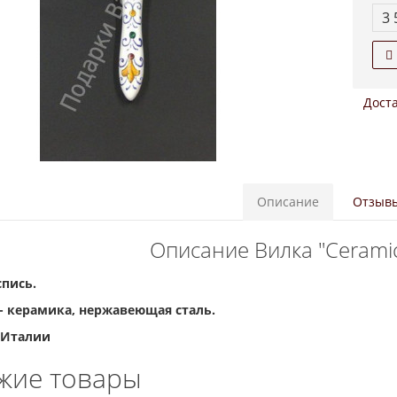
3 
Доста
Описание
Отзывы
Описание Вилка "Ceramic
спись.
- керамика, нержавеющая сталь.
 Италии
жие товары