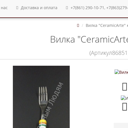
 нас
Доставка и оплата
+7(861) 290-10-71, +7(863)279
Вилка "CeramicArte" 
Вилка "CeramicArt
(Артикул86851