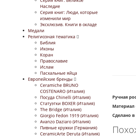
Серия книг: Великое
Наследие
Серия книг: Люди, которые
изменили мир
Эксклюзив. Книги в окладе
Медали
Религиозная тематика
Библия
Иконы
Коран
Православие
Ислам
Пасхальные яйца
Европейские бренды
Ceramiche BRUNO
COSTENARO (Италия)
Ручная ро
Посуда Chinelli (Италия)
Статуэтки BOXER (Италия)
Материал 
The Bridge (Италия)
Сделано в
Giorgio Fedon 1919 (Италия)
Avanzo Daziaro (Италия)
Похо
Пивные кружки (Германия)
CeramicArte Deruta (Италия)