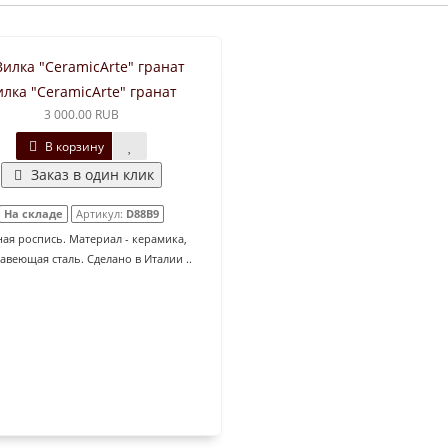
илка "CeramicArte" гранат
3 000.00 RUB
В корзину
Заказ в один клик
На складе
Артикул:
D88B9
ая роспись. Материал - керамика,
авеющая сталь. Сделано в Италии ..