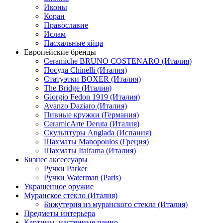
Иконы
Коран
Православие
Ислам
Пасхальные яйца
Европейские бренды
Ceramiche BRUNO COSTENARO (Италия)
Посуда Chinelli (Италия)
Статуэтки BOXER (Италия)
The Bridge (Италия)
Giorgio Fedon 1919 (Италия)
Avanzo Daziaro (Италия)
Пивные кружки (Германия)
CeramicArte Deruta (Италия)
Скульптуры Anglada (Испания)
Шахматы Manopoulos (Греция)
Шахматы Italfama (Италия)
Бизнес аксессуары
Ручки Parker
Ручки Waterman (Paris)
Украшенное оружие
Муранское стекло (Италия)
Бижутерия из муранского стекла (Италия)
Предметы интерьера
Картины, настенные панно