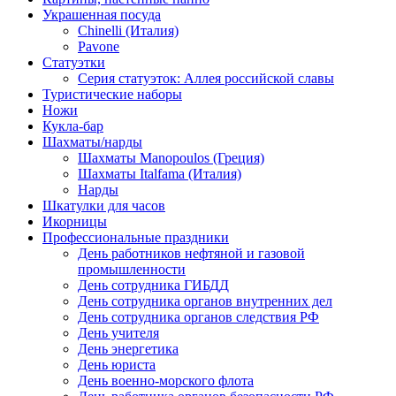
Украшенная посуда
Chinelli (Италия)
Pavone
Статуэтки
Серия статуэток: Аллея российской славы
Туристические наборы
Ножи
Кукла-бар
Шахматы/нарды
Шахматы Manopoulos (Греция)
Шахматы Italfama (Италия)
Нарды
Шкатулки для часов
Икорницы
Профессиональные праздники
День работников нефтяной и газовой
промышленности
День сотрудника ГИБДД
День сотрудника органов внутренних дел
День сотрудника органов следствия РФ
День учителя
День энергетика
День юриста
День военно-морского флота