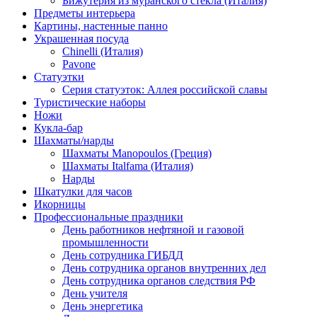
Бижутерия из муранского стекла (Италия)
Предметы интерьера
Картины, настенные панно
Украшенная посуда
Chinelli (Италия)
Pavone
Статуэтки
Серия статуэток: Аллея российской славы
Туристические наборы
Ножи
Кукла-бар
Шахматы/нарды
Шахматы Manopoulos (Греция)
Шахматы Italfama (Италия)
Нарды
Шкатулки для часов
Икорницы
Профессиональные праздники
День работников нефтяной и газовой
промышленности
День сотрудника ГИБДД
День сотрудника органов внутренних дел
День сотрудника органов следствия РФ
День учителя
День энергетика