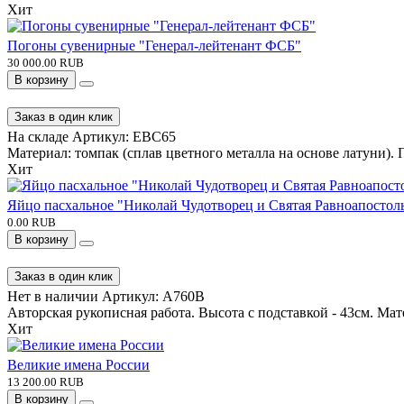
Хит
Погоны сувенирные "Генерал-лейтенант ФСБ"
30 000.00 RUB
В корзину
Заказ в один клик
На складе
Артикул:
EBC65
Материал: томпак (сплав цветного металла на основе латуни). П
Хит
Яйцо пасхальное "Николай Чудотворец и Святая Равноапостол
0.00 RUB
В корзину
Заказ в один клик
Нет в наличии
Артикул:
A760B
Авторская рукописная работа. Высота с подставкой - 43см. Мате
Хит
Великие имена России
13 200.00 RUB
В корзину