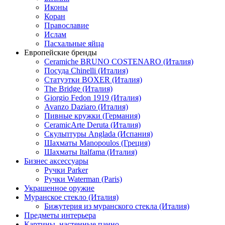
Иконы
Коран
Православие
Ислам
Пасхальные яйца
Европейские бренды
Ceramiche BRUNO COSTENARO (Италия)
Посуда Chinelli (Италия)
Статуэтки BOXER (Италия)
The Bridge (Италия)
Giorgio Fedon 1919 (Италия)
Avanzo Daziaro (Италия)
Пивные кружки (Германия)
CeramicArte Deruta (Италия)
Скульптуры Anglada (Испания)
Шахматы Manopoulos (Греция)
Шахматы Italfama (Италия)
Бизнес аксессуары
Ручки Parker
Ручки Waterman (Paris)
Украшенное оружие
Муранское стекло (Италия)
Бижутерия из муранского стекла (Италия)
Предметы интерьера
Картины, настенные панно