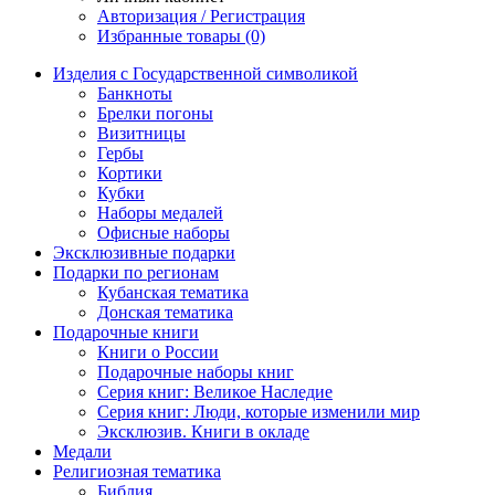
Авторизация / Регистрация
Избранные товары (0)
Изделия с Государственной символикой
Банкноты
Брелки погоны
Визитницы
Гербы
Кортики
Кубки
Наборы медалей
Офисные наборы
Эксклюзивные подарки
Подарки по регионам
Кубанская тематика
Донская тематика
Подарочные книги
Книги о России
Подарочные наборы книг
Серия книг: Великое Наследие
Серия книг: Люди, которые изменили мир
Эксклюзив. Книги в окладе
Медали
Религиозная тематика
Библия