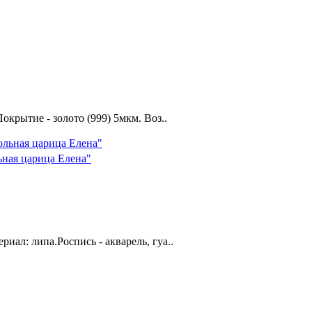
окрытие - золото (999) 5мкм. Воз..
ьная царица Елена"
риал: липа.Роспись - акварель, гуа..