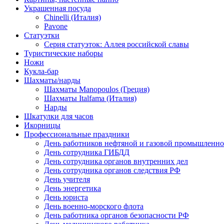
Украшенная посуда
Chinelli (Италия)
Pavone
Статуэтки
Серия статуэток: Аллея российской славы
Туристические наборы
Ножи
Кукла-бар
Шахматы/нарды
Шахматы Manopoulos (Греция)
Шахматы Italfama (Италия)
Нарды
Шкатулки для часов
Икорницы
Профессиональные праздники
День работников нефтяной и газовой промышленно
День сотрудника ГИБДД
День сотрудника органов внутренних дел
День сотрудника органов следствия РФ
День учителя
День энергетика
День юриста
День военно-морского флота
День работника органов безопасности РФ