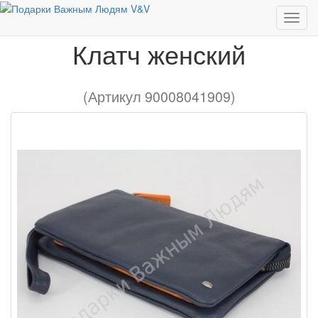
Европейские бренды
Клатч женский
Клатч женский
(Артикул 90008041909)