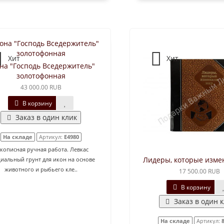
Хит
Хит
на "Господь Вседержитель"
золотофонная
43 000.00 RUB
В корзину
Заказ в один клик
На складе
Артикул:
E4980
кописная ручная работа. Левкас
Лидеры, которые изме
циальный грунт для икон на основе
животного и рыбьего кле..
17 500.00 RUB
В корзину
Заказ в один 
На складе
Артикул: