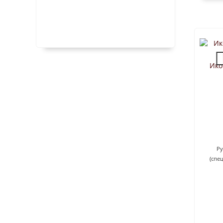
Ико
Ру
(спе