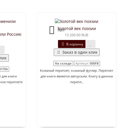
Золотой век поэзии
Хит
или Россию
13 200.00 RUB
В корзину
Заказ в один клик
клик
На складе
Артикул:
058FB
01756
Кожаный переплет, кожаный футляр. Переплет
 для книги
для книги является авторским. Книгу в данном
нном переплете
перепл..