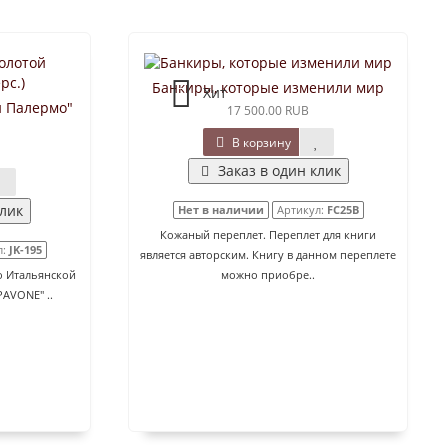
Банкиры, которые изменили мир
Хит
й Палермо"
17 500.00 RUB
В корзину
Заказ в один клик
клик
Нет в наличии
Артикул:
FC25B
Кожаный переплет. Переплет для книги
л:
JK-195
является авторским. Книгу в данном переплете
о Итальянской
можно приобре..
AVONE" ..