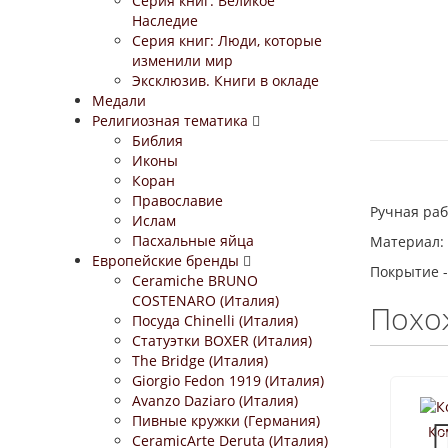
Серия книг: Великое
Наследие
Серия книг: Люди, которые
изменили мир
Эксклюзив. Книги в окладе
Медали
Религиозная тематика
Библия
Иконы
Коран
Православие
Ручная раб
Ислам
Пасхальные яйца
Материал: 
Европейские бренды
Покрытие -
Ceramiche BRUNO
COSTENARO (Италия)
Похо
Посуда Chinelli (Италия)
Статуэтки BOXER (Италия)
The Bridge (Италия)
Giorgio Fedon 1919 (Италия)
Avanzo Daziaro (Италия)
Пивные кружки (Германия)
Ко
CeramicArte Deruta (Италия)