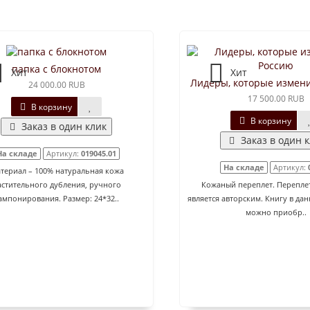
папка с блокнотом
Хит
Хит
Лидеры, которые измен
24 000.00 RUB
17 500.00 RUB
В корзину
В корзину
Заказ в один клик
Заказ в один 
На складе
Артикул:
019045.01
На складе
Артикул:
териал – 100% натуральная кожа
астительного дубления, ручного
Кожаный переплет. Переплет
ампонирования. Размер: 24*32..
является авторским. Книгу в да
можно приобр..