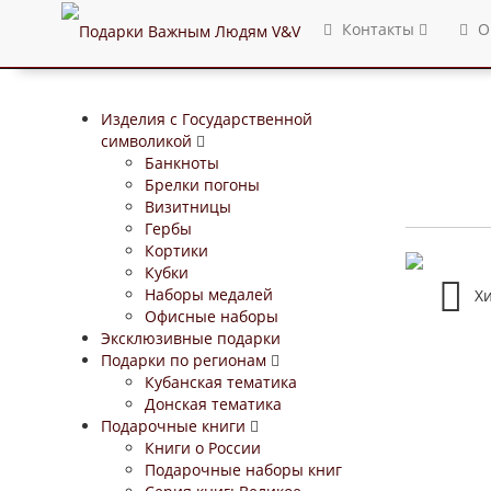
Контакты
О
Изделия с Государственной
символикой
Банкноты
Брелки погоны
Визитницы
Гербы
Кортики
Кубки
Наборы медалей
Х
Офисные наборы
Эксклюзивные подарки
Подарки по регионам
Кубанская тематика
Донская тематика
Подарочные книги
Книги о России
Подарочные наборы книг