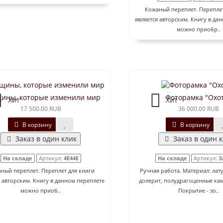
Кожаный переплет. Переплет
является авторским. Книгу в да
можно приобр..
ины, которые изменили мир
Фоторамка "Охо
Хит
Хит
17 500.00 RUB
36 000.00 RUB
В корзину
В корзину
Заказ в один клик
Заказ в один 
На складе
Артикул:
4E44E
На складе
Артикул:
З
ный переплет. Переплет для книги
Ручная работа. Материал: лату
я авторским. Книгу в данном переплете
долерит, полудрагоценные ка
можно приоб..
Покрытие - зо..