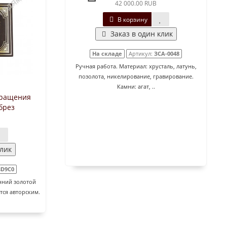
42 000.00 RUB
В корзину
Заказ в один клик
На складе
Артикул:
ЗСА-0048
Ручная работа. Материал: хрусталь, латунь,
позолота, никелирование, гравирование.
Камни: агат, ..
бращения
брез
клик
8D9C0
нний золотой
тся авторским.