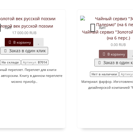
лотой век русской поэзии
Хит
Хит
Чайный сервиз "Золото
17 000.00 RUB
(на 6 перс.)
В корзину
0.00 RUB
Заказ в один клик
В корзину
Заказ в один 
На складе
Артикул:
B7014
ный переплет. Переплет для книги
Нет в наличии
Артику
я авторским. Книгу в данном переплете
можно приобр..
Материал: фарфор. Изготовлен
дизайнерской компанией "P