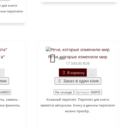
 для книги
нном переплете
та"
Речи, которые изменили мир
Хит
17 500.00 RUB
В корзину
клик
Заказ в один клик
лМ053
На складе
Артикул:
D69FD
нь, камень -
Кожаный переплет. Переплет для книги
мни фианиты.
является авторским. Книгу в данном переплете
можно приобр..