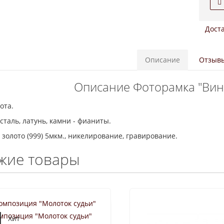
Доста
Описание
Отзывы
Описание Фоторамка "Вин
ота.
сталь, латунь, камни - фианиты.
 золото (999) 5мкм., никелирование, гравирование.
жие товары
мпозиция "Молоток судьи"
Хит