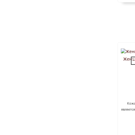
Женщ
Кожа
являетс