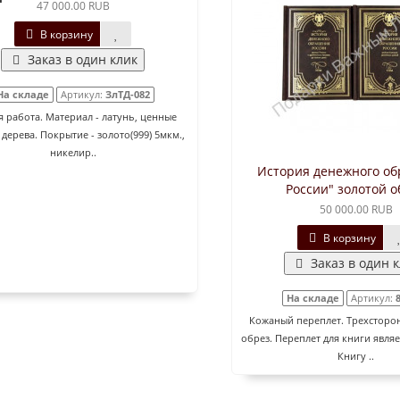
47 000.00 RUB
В корзину
Заказ в один клик
На складе
Артикул:
ЗлТД-082
 работа. Материал - латунь, ценные
дерева. Покрытие - золото(999) 5мкм.,
никелир..
История денежного о
России" золотой о
50 000.00 RUB
В корзину
Заказ в один 
На складе
Артикул:
Кожаный переплет. Трехсторо
обрез. Переплет для книги являе
Книгу ..