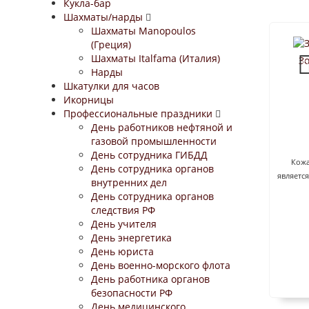
Кукла-бар
Шахматы/нарды
Шахматы Manopoulos
(Греция)
Шахматы Italfama (Италия)
Зо
Нарды
Шкатулки для часов
Икорницы
Профессиональные праздники
День работников нефтяной и
газовой промышленности
День сотрудника ГИБДД
Кожа
День сотрудника органов
являетс
внутренних дел
День сотрудника органов
следствия РФ
День учителя
День энергетика
День юриста
День военно-морского флота
День работника органов
безопасности РФ
День медицинского