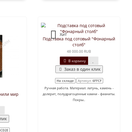
Хит
Подставка под сотовый "Фонарный
столб"
48 000.00 RUB
В корзину
Заказ в один клик
На складе
Артикул:
6FFCF
Ручная работа. Материал: латунь, камень -
нили мир
долерит, полудрагоценные камни - фианиты.
Покры..
клик
8CD2E