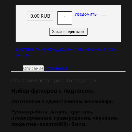
Уведомить
0.00 RUB
Заказ в один клик
Доставка по Краснодару, Ростову-на-Дону и всей
России
Описание
Отзывы (0)
Описание Набор фужеров с подносом
Набор фужеров с подносом.
Изготовлен в единственном экземпляре.
Ручная работа, латунь, хрусталь,
никелирование, гравирование, чернение,
покрытие - золото(999) - 5мкм.