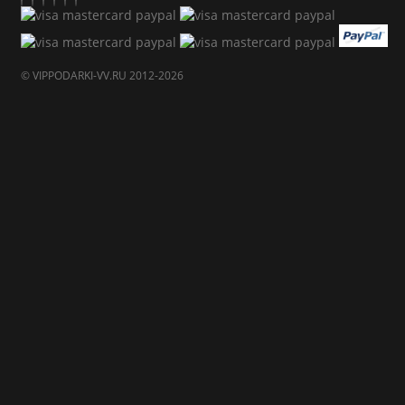
© VIPPODARKI-VV.RU 2012-2026
×
Назад
×
Продолжить покупки
Назад
×