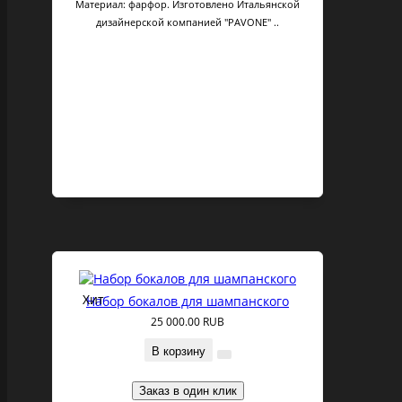
Материал: фарфор. Изготовлено Итальянской
дизайнерской компанией "PAVONE" ..
Хит
Набор бокалов для шампанского
25 000.00 RUB
В корзину
Заказ в один клик