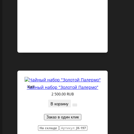
Хит
Чайный набор "Золотой Палермо"
2 500.00 RUB
В корзину
Заказ в один клик
На складе
Артикул:
JK-197