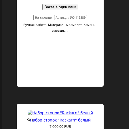
Заказ в один клик
На складе
Артикул:
УС-119889
Ручная работа. Материал - мрамолит. Камень -
змеевик. ..
Хит
Набор стопок "Rackarn" белый
7 000.00 RUB