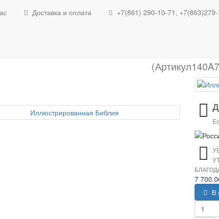
Подарочные книги
Иллюстри
ас
Доставка и оплата
+7(861) 290-10-71, +7(863)279-
Иллюстрированн
(Артикул140A7
Д
Ес
У
У
БЛАГОД
7 700.
В 