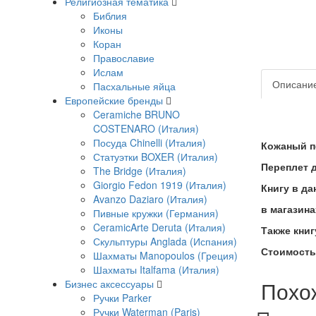
Религиозная тематика
Библия
Иконы
Коран
Православие
Ислам
Описани
Пасхальные яйца
Европейские бренды
Ceramiche BRUNO
COSTENARO (Италия)
Посуда Chinelli (Италия)
Кожаный п
Статуэтки BOXER (Италия)
Переплет д
The Bridge (Италия)
Giorgio Fedon 1919 (Италия)
Книгу в д
Avanzo Daziaro (Италия)
в магазин
Пивные кружки (Германия)
CeramicArte Deruta (Италия)
Также кни
Скульптуры Anglada (Испания)
Стоимость
Шахматы Manopoulos (Греция)
Шахматы Italfama (Италия)
Похо
Бизнес аксессуары
Ручки Parker
Ручки Waterman (Paris)