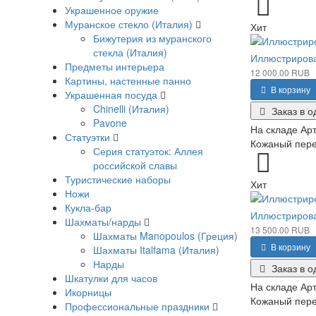
Украшенное оружие
Муранское стекло (Италия)
Хит
Бижутерия из муранского
стекла (Италия)
Иллюстрирова
Предметы интерьера
12 000.00 RUB
Картины, настенные панно
В корзину
Украшенная посуда
Chinelli (Италия)
Заказ в о
Pavone
На складе
Арт
Статуэтки
Кожаный переп
Серия статуэток: Аллея
российской славы
Туристические наборы
Хит
Ножи
Кукла-бар
Иллюстрирова
Шахматы/нарды
13 500.00 RUB
Шахматы Manopoulos (Греция)
В корзину
Шахматы Italfama (Италия)
Нарды
Заказ в о
Шкатулки для часов
На складе
Арт
Икорницы
Кожаный переп
Профессиональные праздники