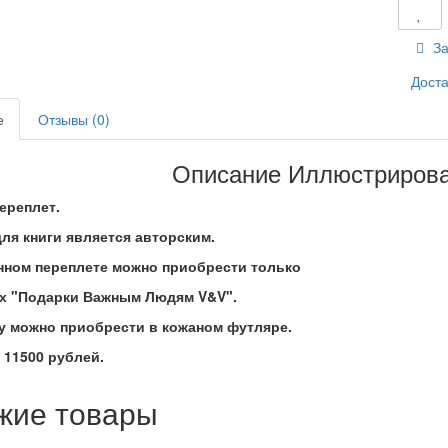
За
Доста
е
Отзывы (0)
Описание Иллюстриров
ереплет.
ля книги является авторским.
анном переплете можно приобрести только
ах "Подарки Важным Людям V&V".
гу можно приобрести в кожаном футляре.
 11500 рублей.
жие товары