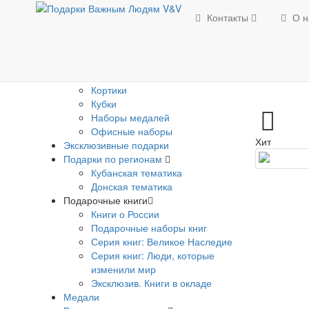
Изделия с Государственной
Контакты
О н
символикой
Банкноты
Брелки погоны
Визитницы
Гербы
Кортики
Кубки
Наборы медалей
Офисные наборы
Хит
Эксклюзивные подарки
Подарки по регионам
Кубанская тематика
Донская тематика
Подарочные книги
Книги о России
Подарочные наборы книг
Серия книг: Великое Наследие
Серия книг: Люди, которые
изменили мир
Эксклюзив. Книги в окладе
Медали