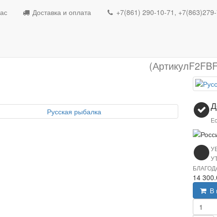
Подарочные книги
Русс
ас
Доставка и оплата
+7(861) 290-10-71, +7(863)279
Русская ры
(АртикулF2FBF
Д
Ес
У
У
БЛАГОД
14 300
В 