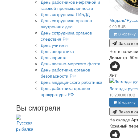
День работников нефтяной и
газовой промышленности
День сотрудника ГИБДД
Медаль"Русск
День сотрудника органов
внутренних дел
0.00 RUB
День сотрудника органов
В корзину
следствия РФ
Заказ в о
День учителя
Нет в наличи
День энергетика
Диаметр- 50мм
День юриста
День военно-морского флота
День работника органов
Хит
безопасности РФ
День медицинского работника
День работника органов
Легенды русс
прокуратуры РФ
13 200.00 RUB
В корзину
Вы смотрели
Заказ в о
На складе
Арт
Кожаный переп