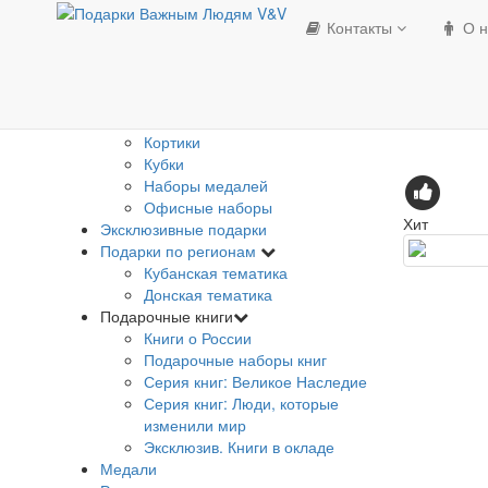
Изделия с Государственной
Контакты
О н
символикой
Банкноты
Брелки погоны
Визитницы
Гербы
Кортики
Кубки
Наборы медалей
Офисные наборы
Хит
Эксклюзивные подарки
Подарки по регионам
Кубанская тематика
Донская тематика
Подарочные книги
Книги о России
Подарочные наборы книг
Серия книг: Великое Наследие
Серия книг: Люди, которые
изменили мир
Эксклюзив. Книги в окладе
Медали