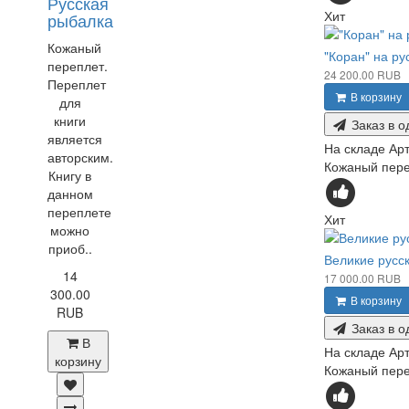
Русская
Хит
рыбалка
Кожаный
"Коран" на ру
переплет.
24 200.00 RUB
Переплет
В корзину
для
книги
Заказ в о
является
На складе
Арт
авторским.
Кожаный переп
Книгу в
данном
переплете
Хит
можно
приоб..
Великие русс
14
17 000.00 RUB
300.00
В корзину
RUB
Заказ в о
В
На складе
Арт
корзину
Кожаный переп