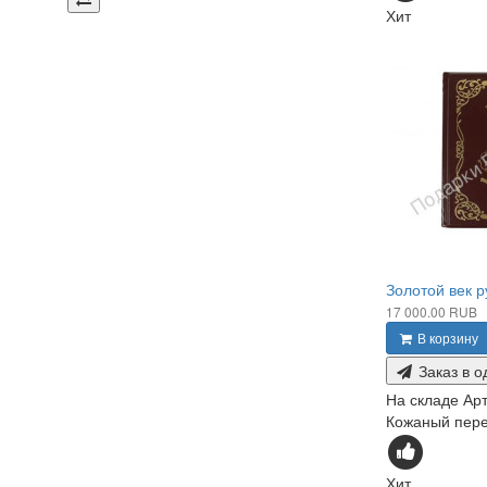
Хит
Золотой век р
17 000.00 RUB
В корзину
Заказ в о
На складе
Арт
Кожаный переп
Хит