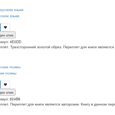
сском языке
дин клик
икул:
4E0DD
лет. Трехсторонний золотой обрез. Переплет для книги являются а
кие поэмы
дин клик
икул:
824B8
лет. Переплет для книги является авторским. Книгу в данном пер