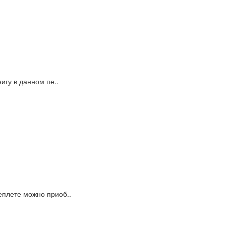
игу в данном пе..
еплете можно приоб..