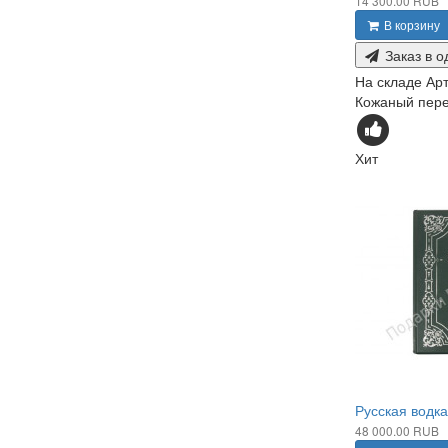
14 300.00 RUB
В корзину
Заказ в о
На складе
Арт
Кожаный переп
Хит
Русская водка
48 000.00 RUB