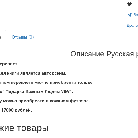
За
Доста
е
Отзывы (0)
Описание Русская 
ереплет.
ля книги является авторским.
анном переплете можно приобрести только
ах "Подарки Важным Людям V&V".
гу можно приобрести в кожаном футляре.
 17000 рублей.
жие товары