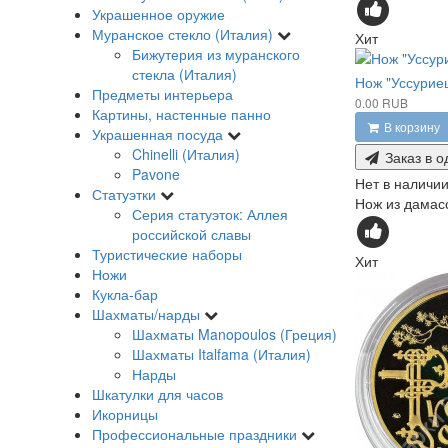
Украшенное оружие
Муранское стекло (Италия)
Хит
Бижутерия из муранского
стекла (Италия)
Нож "Уссурие
Предметы интерьера
0.00 RUB
Картины, настенные панно
В корзину
Украшенная посуда
Chinelli (Италия)
Заказ в о
Pavone
Нет в наличи
Статуэтки
Нож из дамасс
Серия статуэток: Аллея
российской славы
Туристические наборы
Хит
Ножи
Кукла-бар
Шахматы/нарды
Шахматы Manopoulos (Греция)
Шахматы Italfama (Италия)
Нарды
Шкатулки для часов
Икорницы
Профессиональные праздники