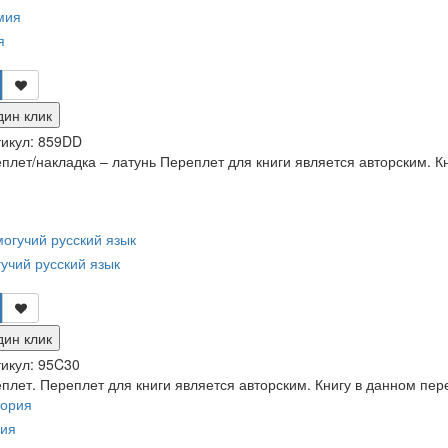
я
дин клик
икул:
859DD
лет/накладка – латунь Переплет для книги является авторским. Кн
учий русский язык
дин клик
икул:
95C30
лет. Переплет для книги является авторским. Книгу в данном пер
рия