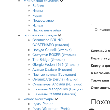
Религиозная тематика
Библия
Иконы
Коран
Православие
Ислам
Описани
Пасхальные яйца
Европейские бренды
Ceramiche BRUNO
COSTENARO (Италия)
Посуда Chinelli (Италия)
Кожаный п
Статуэтки BOXER (Италия)
Переплет д
The Bridge (Италия)
Giorgio Fedon 1919 (Италия)
Книгу в д
Avanzo Daziaro (Италия)
в магазин
Пивные кружки (Германия)
CeramicArte Deruta (Италия)
Также кни
Скульптуры Anglada (Испания)
Стоимость
Шахматы Manopoulos (Греция)
Шахматы Italfama (Италия)
Похо
Бизнес аксессуары
Ручки Parker
Ручки Waterman (Paris)