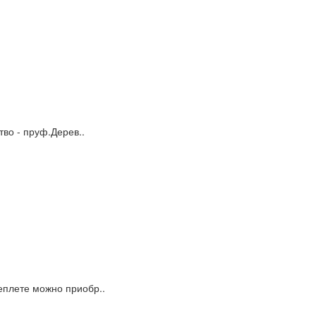
тво - пруф.Дерев..
еплете можно приобр..