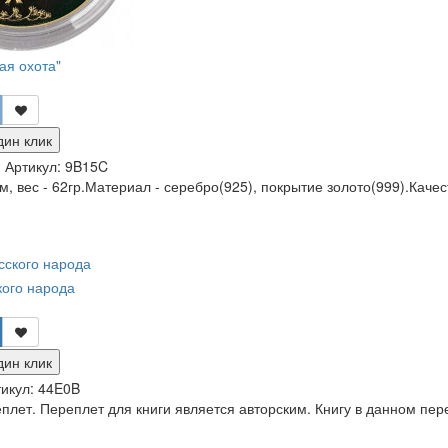
ая охота"
дин клик
и
Артикул:
9B15C
, вес - 62гр.Материал - серебро(925), покрытие золото(999).Качес
кого народа
дин клик
икул:
44E0B
лет. Переплет для книги является авторским. Книгу в данном пер