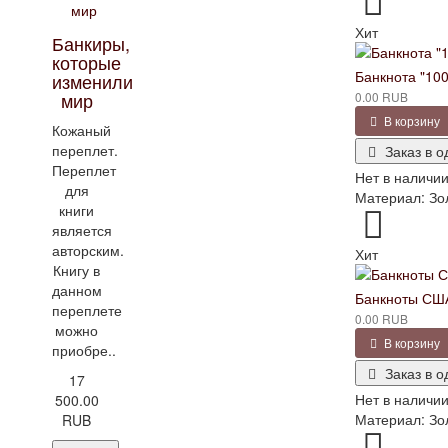
Хит
Банкиры,
которые
Банкнота "10
изменили
мир
0.00 RUB
В корзину
Кожаный
переплет.
Заказ в о
Переплет
Нет в наличи
для
Материал: Золо
книги
является
авторским.
Хит
Книгу в
данном
Банкноты СШ
переплете
0.00 RUB
можно
В корзину
приобре..
Заказ в о
17
Нет в наличи
500.00
Материал: Золо
RUB