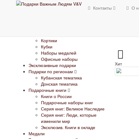
Изделия с Государственной
Контакты
О н
символикой
Банкноты
Брелки погоны
Визитницы
Гербы
Кортики
Кубки
Наборы медалей
Офисные наборы
Хит
Эксклюзивные подарки
Подарки по регионам
Кубанская тематика
Донская тематика
Подарочные книги
Книги о России
Подарочные наборы книг
Серия книг: Великое Наследие
Серия книг: Люди, которые
изменили мир
Эксклюзив. Книги в окладе
Медали