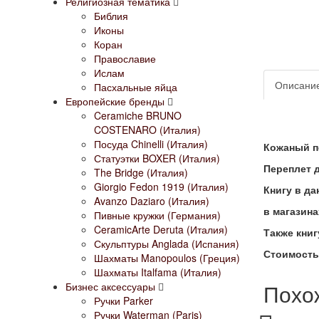
Религиозная тематика
Библия
Иконы
Коран
Православие
Ислам
Описани
Пасхальные яйца
Европейские бренды
Ceramiche BRUNO
COSTENARO (Италия)
Посуда Chinelli (Италия)
Кожаный п
Статуэтки BOXER (Италия)
Переплет д
The Bridge (Италия)
Giorgio Fedon 1919 (Италия)
Книгу в д
Avanzo Daziaro (Италия)
в магазин
Пивные кружки (Германия)
CeramicArte Deruta (Италия)
Также кни
Скульптуры Anglada (Испания)
Стоимость
Шахматы Manopoulos (Греция)
Шахматы Italfama (Италия)
Похо
Бизнес аксессуары
Ручки Parker
Ручки Waterman (Paris)