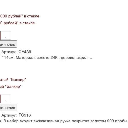
0 рублей" в стекле
дин клик
и
Артикул:
CE4A9
 * 14см. Материал: золото 24К., дерево, акрил. ..
й "Банкир"
дин клик
и
Артикул:
FC916
. В набор входит эксклюзивная ручка покрытая золотом 999 пробы.