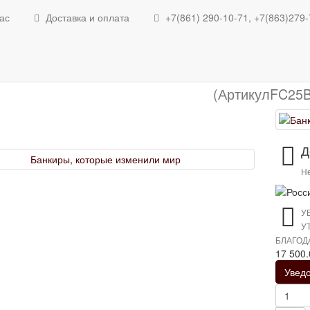
Банкиры, которые изме
ас
Доставка и оплата
+7(861) 290-10-71, +7(863)279-
Банкиры, которые 
(АртикулFC25B
Д
Не
У
У
БЛАГОД
17 500
Увед