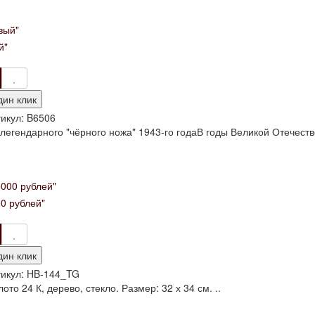
й"
дин клик
икул:
B6506
легендарного "чёрного ножа" 1943-го годаВ годы Великой Отечеств
0 рублей"
дин клик
икул:
HB-144_TG
то 24 К, дерево, стекло. Размер: 32 х 34 см. ..