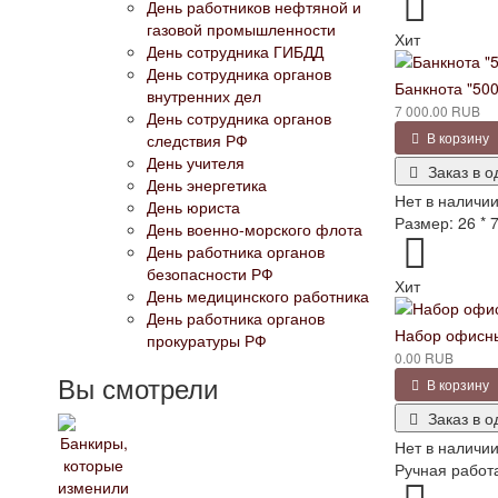
День работников нефтяной и
газовой промышленности
Хит
День сотрудника ГИБДД
День сотрудника органов
Банкнота "500
внутренних дел
7 000.00 RUB
День сотрудника органов
В корзину
следствия РФ
День учителя
Заказ в о
День энергетика
Нет в наличи
День юриста
Размер: 26 * 7
День военно-морского флота
День работника органов
безопасности РФ
Хит
День медицинского работника
День работника органов
Набор офисны
прокуратуры РФ
0.00 RUB
Вы смотрели
В корзину
Заказ в о
Нет в наличи
Ручная работа