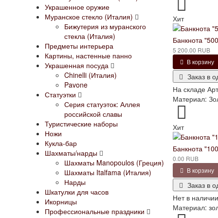
Украшенное оружие
Муранское стекло (Италия)
Хит
Бижутерия из муранского
стекла (Италия)
Банкнота "500
Предметы интерьера
5 200.00 RUB
Картины, настенные панно
В корзину
Украшенная посуда
Chinelli (Италия)
Заказ в о
Pavone
На складе
Арт
Статуэтки
Материал: Золо
Серия статуэток: Аллея
российской славы
Туристические наборы
Хит
Ножи
Кукла-бар
Банкнота "10
Шахматы/нарды
0.00 RUB
Шахматы Manopoulos (Греция)
В корзину
Шахматы Italfama (Италия)
Нарды
Заказ в о
Шкатулки для часов
Нет в наличи
Икорницы
Материал: золо
Профессиональные праздники