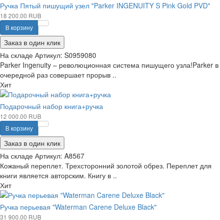
Ручка Пятый пишущий узел "Parker INGENUITY S Pink Gold PVD"
18 200.00 RUB
В корзину
Заказ в один клик
На складе
Артикул:
S0959080
Parker Ingenuity – революционная система пишущего узла!Parker в
очередной раз совершает прорыв ..
Хит
Подарочный набор книга+ручка
12 000.00 RUB
В корзину
Заказ в один клик
На складе
Артикул:
A8567
Кожаный переплет. Трехсторонний золотой обрез. Переплет для
книги является авторским. Книгу в ..
Хит
Ручка перьевая "Waterman Carene Deluxe Black"
31 900.00 RUB