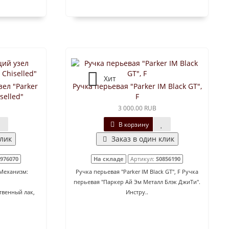
Хит
ел "Parker
Ручка перьевая "Parker IM Black GT",
selled"
F
3 000.00 RUB
В корзину
клик
Заказ в один клик
976070
На складе
Артикул:
S0856190
 Механизм:
Ручка перьевая "Parker IM Black GT", F Ручка
перьевая "Паркер Ай Эм Металл Блэк ДжиТи".
твенный лак,
Инстру..