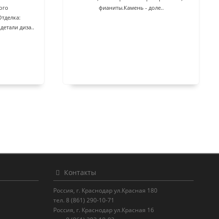
ого
фианиты.Камень - доле..
Отделка:
детали диза..
Контакты
Россия, г. Краснодар ул.Красная 180
тел. 8 (861) 290-10-71
Россия, г. Краснодар ул.Красная 16