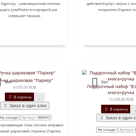
r Ingenuity – революционная система
действия.Корпус: латунь с п
щего узла!Parker в очередной раз
покрытием.Отделка: по
совершает прорыв..
учка шариковая "Паркер"
Хит
Хит
Подарочный набор "В.
8 050.00 RUB
книга+ручка
В корзину
13 200.00 RUB
Заказ в один клик
В корзину
Заказ в один 
На складе
Артикул:
1859473
 нержавеющая сталь.Система заправки:
На складе
Артикул:
яемый шариковый стержень.Отделка: