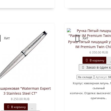
Хит
Хит
Ручка Пятый пишущий уз
IM Premium Twin Chi
6 350.00 RUB
В корзину
Заказ в один 
На складе
Артикул:
S0
Корпус: ювелирная латунь.
 шариковая "Waterman Expert
съемный
3 Stainless Steel CT"
колпачок. Отделка: высокачес
оригиналь..
8 250.00 RUB
В корзину