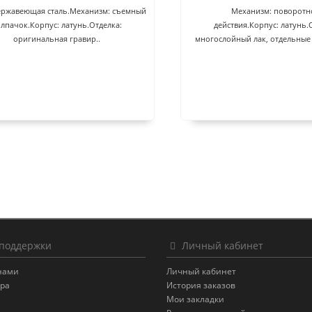
ержавеющая сталь.Механизм: съемный
Механизм: поворотн
лпачок.Корпус: латунь.Отделка:
действия.Корпус: латунь.
оригинальная гравир..
многослойный лак, отдельные 
поддержки
Личный кабинет
 нами
Личный кабинет
ара
История заказов
Мои закладки