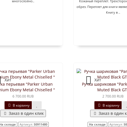
многослойно..
Кожаный переплет. Трехсторо
обрез. Переплет для книги являе
Книгу в ..
Хит
Хит
ка перьевая "Parker Urban
Ручка шариковая "Par
ium Ebony Metal Chiselled "
Muted Black GT
6 700.00 RUB
2 700.00 RUB
В корзину
В корзину
Заказ в один клик
Заказ в один 
На складе
Артикул:
S0911480
На складе
Артикул:
S0