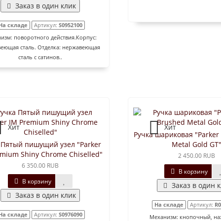
Заказ в один клик
На складе
Артикул:
S0952100
изм: поворотного действия.Корпус:
еющая сталь. Отделка: нержавеющая
сталь с сатинов..
Хит
Хит
Ручка шариковая "Parker
 Пятый пишущий узел "Parker
Metal Gold GT
mium Shiny Chrome Chiselled"
2 450.00 RUB
6 350.00 RUB
В корзину
В корзину
Заказ в один 
Заказ в один клик
На складе
Артикул:
R0
На складе
Артикул:
S0976090
Механизм: кнопочный, н