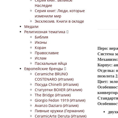
Серия книг: Великое
Наследие
Серия книг: Люди, которые
изменили мир
Эксклюзив. Книги в окладе
Медали
Религиозная тематика
Библия
Иконы
Коран
Перо: нер
Православие
Система з
Ислам
Механизм:
Пасхальные яйца
Корпус: а
Европейские бренды
Отделка: 
Ceramiche BRUNO
позолота 
COSTENARO (Италия)
Цвет: зол
Посуда Chinelli (Италия)
Особеннос
Статуэтки BOXER (Италия)
конвертора
The Bridge (Италия)
Стандартн
Giorgio Fedon 1919 (Италия)
Особеннос
Avanzo Daziaro (Италия)
Пивные кружки (Германия)
двух
CeramicArte Deruta (Италия)