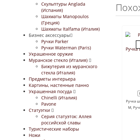
Скульптуры Anglada
Похо
(Испания)
Шахматы Manopoulos
(Греция)
Шахматы Italfama (Италия)
Бизнес аксессуары
Ручки Parker
Ручки Waterman (Paris)
Ручка 
Украшенное оружие
Муранское стекло (Италия)
Бижутерия из муранского
стекла (Италия)
Предметы интерьера
Картины, настенные панно
Украшенная посуда
Chinelli (Италия)
Ручка ша
Pavone
M, Руч
Статуэтки
Серия статуэток: Аллея
российской славы
Туристические наборы
Ножи