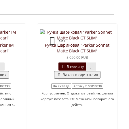
Хит
rker IM
Ручка шариковая "Parker Sonnet
earl"
Matte Black GT SLIM"
8 050.00 RUB
В корзину
клик
Заказ в один клик
906733
На складе
Артикул:
S0818030
йствия,
Корпус: латунь. Отделка: матовый лак, детали
рованный
корпуса позолота 23К.Механизм: поворотного
льная г..
действ..