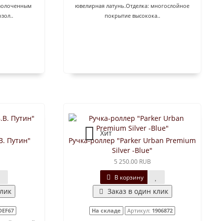
озолоченным
ювелирная латунь.Отделка: многослойное
зол..
покрытие высокока..
Хит
В. Путин"
Ручка-роллер "Parker Urban Premium
Silver -Blue"
5 250.00 RUB
В корзину
клик
Заказ в один клик
DEF67
На складе
Артикул:
1906872