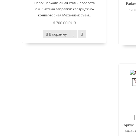
Перо: нержавеющая сталь, позолота
Parke
23К.Система заправки: картриджно-
пишу
конверторная.Механизм: съем..
6 700.00 RUB
В корзину
Р
Корпус:
замен