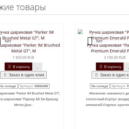
жие товары
Хит
Хит
шариковая "Parker IM Brushed
Ручка шариковая "Pa
Metal GT", M
Premium Emerald P
1 850.00 RUB
3 100.00 RUB
В корзину
В корзину
Заказ в один клик
Заказ в один 
На складе
Артикул:
S0856480
На складе
Артикул:
1
риковая "Parker IM Brushed Metal GT",
Механизм: нажимного де
ка шариковая "Паркер Ай Эм Брашед
кнопочный.Корпус: аноди
Метал Джи..
алюминий.Отделка: оригина