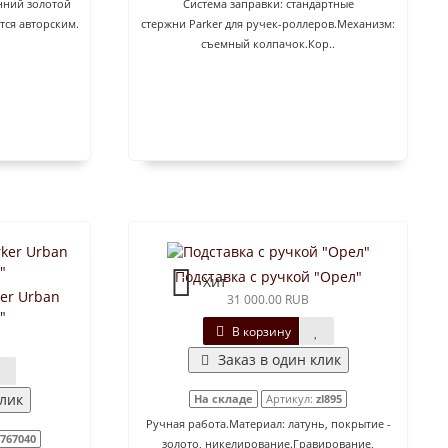
нний золотой
Система заправки: стандартные
тся авторским.
стержни Parker для ручек-роллеров.Механизм:
съемный колпачок.Кор..
Подставка с ручкой "Орел"
Хит
ker Urban
31 000.00 RUB
"
В корзину
Заказ в один клик
клик
На складе
Артикул:
zl895
Ручная работа.Материал: латунь, покрытие -
767040
золото, никелирование.Гравирование,