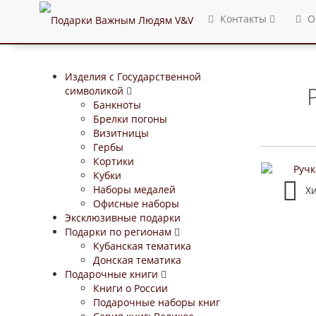
Контакты
О
Изделия с Государственной
символикой
Банкноты
Брелки погоны
Визитницы
Гербы
Кортики
Кубки
Наборы медалей
Х
Офисные наборы
Эксклюзивные подарки
Подарки по регионам
Кубанская тематика
Донская тематика
Подарочные книги
Книги о России
Подарочные наборы книг