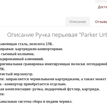
Доста
Описание
Отзывы
Описание Ручка перьевая "Parker Ur
жавеющая сталь, позолота 23К.
аправки: картриджно-конверторная.
 съемный колпачок.
нодированный алюминий.
оригинальная гравировка имитирующая полоски легендарной м
23К.
отистый перламутр.
ти: заправляется чернильными картриджами, а также может
 - конвертор приобретается отдельно.
ая комплектация: ручка, подарочный футляр, картридж.
ти:
канальная система сбора и подачи чернил.