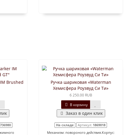
 IM Brushed
Ручка шариковая «Waterman
"
Хемисфера Роузвуд Си Ти»
6 250.00 RUB
В корзину
клик
Заказ в один клик
736980
На складе
Артикул:
1869018
ажимного
Механизм: повороного действия.Корпус: