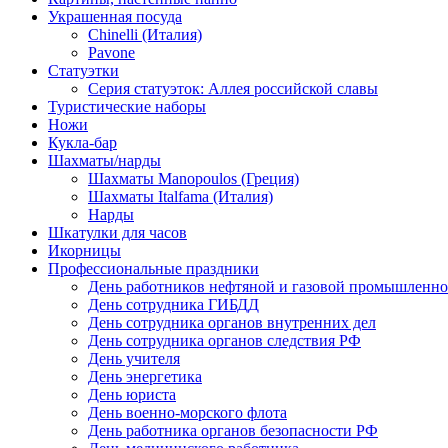
Украшенная посуда
Chinelli (Италия)
Pavone
Статуэтки
Серия статуэток: Аллея российской славы
Туристические наборы
Ножи
Кукла-бар
Шахматы/нарды
Шахматы Manopoulos (Греция)
Шахматы Italfama (Италия)
Нарды
Шкатулки для часов
Икорницы
Профессиональные праздники
День работников нефтяной и газовой промышленно
День сотрудника ГИБДД
День сотрудника органов внутренних дел
День сотрудника органов следствия РФ
День учителя
День энергетика
День юриста
День военно-морского флота
День работника органов безопасности РФ