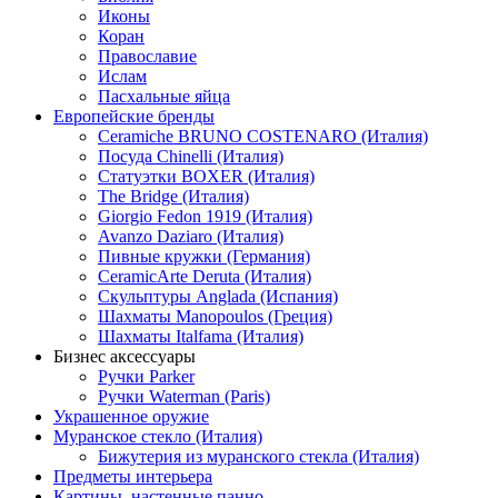
Иконы
Коран
Православие
Ислам
Пасхальные яйца
Европейские бренды
Ceramiche BRUNO COSTENARO (Италия)
Посуда Chinelli (Италия)
Статуэтки BOXER (Италия)
The Bridge (Италия)
Giorgio Fedon 1919 (Италия)
Avanzo Daziaro (Италия)
Пивные кружки (Германия)
CeramicArte Deruta (Италия)
Скульптуры Anglada (Испания)
Шахматы Manopoulos (Греция)
Шахматы Italfama (Италия)
Бизнес аксессуары
Ручки Parker
Ручки Waterman (Paris)
Украшенное оружие
Муранское стекло (Италия)
Бижутерия из муранского стекла (Италия)
Предметы интерьера
Картины, настенные панно