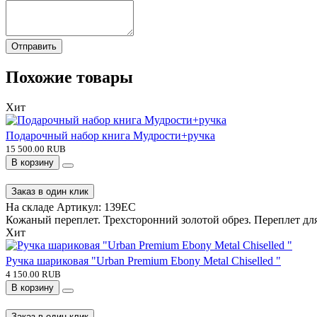
Отправить
Похожие товары
Хит
Подарочный набор книга Мудрости+ручка
15 500.00 RUB
В корзину
Заказ в один клик
На складе
Артикул:
139EC
Кожаный переплет. Трехсторонний золотой обрез. Переплет для 
Хит
Ручка шариковая "Urban Premium Ebony Metal Chiselled "
4 150.00 RUB
В корзину
Заказ в один клик