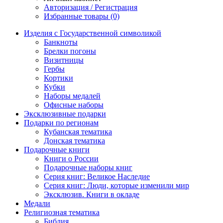
Авторизация / Регистрация
Избранные товары (0)
Изделия с Государственной символикой
Банкноты
Брелки погоны
Визитницы
Гербы
Кортики
Кубки
Наборы медалей
Офисные наборы
Эксклюзивные подарки
Подарки по регионам
Кубанская тематика
Донская тематика
Подарочные книги
Книги о России
Подарочные наборы книг
Серия книг: Великое Наследие
Серия книг: Люди, которые изменили мир
Эксклюзив. Книги в окладе
Медали
Религиозная тематика
Библия