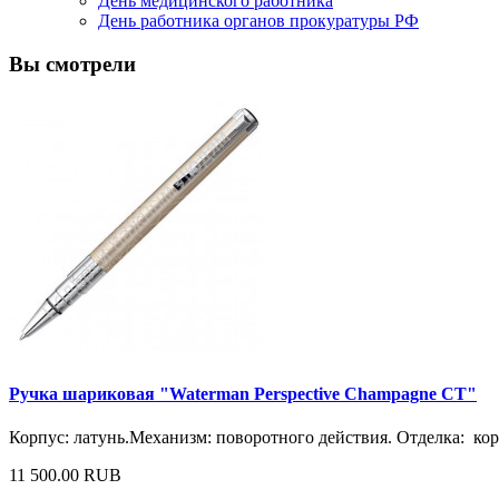
День медицинского работника
День работника органов прокуратуры РФ
Вы смотрели
Ручка шариковая "Waterman Perspective Champagne CT"
Корпус: латунь.Механизм: поворотного действия. Отделка: кор
11 500.00 RUB