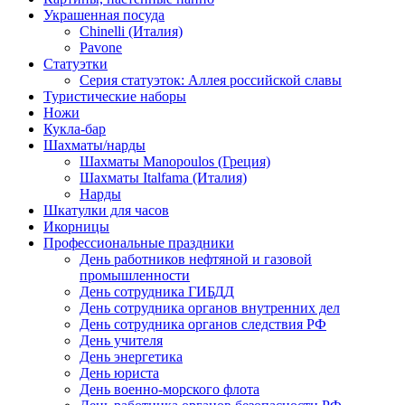
Украшенная посуда
Chinelli (Италия)
Pavone
Статуэтки
Серия статуэток: Аллея российской славы
Туристические наборы
Ножи
Кукла-бар
Шахматы/нарды
Шахматы Manopoulos (Греция)
Шахматы Italfama (Италия)
Нарды
Шкатулки для часов
Икорницы
Профессиональные праздники
День работников нефтяной и газовой
промышленности
День сотрудника ГИБДД
День сотрудника органов внутренних дел
День сотрудника органов следствия РФ
День учителя
День энергетика
День юриста
День военно-морского флота