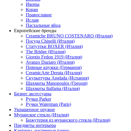
Иконы
Коран
Православие
Ислам
Пасхальные яйца
Европейские бренды
Ceramiche BRUNO COSTENARO (Италия)
Посуда Chinelli (Италия)
Статуэтки BOXER (Италия)
The Bridge (Италия)
Giorgio Fedon 1919 (Италия)
Avanzo Daziaro (Италия)
Пивные кружки (Германия)
CeramicArte Deruta (Италия)
Скульптуры Anglada (Испания)
Шахматы Manopoulos (Греция)
Шахматы Italfama (Италия)
Бизнес аксессуары
Ручки Parker
Ручки Waterman (Paris)
Украшенное оружие
Муранское стекло (Италия)
Бижутерия из муранского стекла (Италия)
Предметы интерьера
Картины, настенные панно