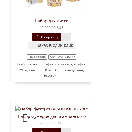
Набор для виски
45 000.00 RUB
В корзину
Заказ в один клик
На складе
Артикул:
3351/7
В набор входят: графин, 6 стаканов, графин h
29 см, стакан h 10 см. Авторский дизайн,
каждый ..
Набор фужеров для шампанского
Хит
22 300.00 RUB