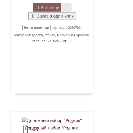
В корзину
Заказ в один клик
Нет в наличии
Артикул:
2070700
Материал: дерево, стекло, мраморная крошка,
серебрение. Вес - 6кг. ..
Дорожный набор "Родник"
Хит