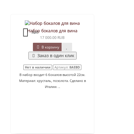
Набор бокалов для вина
Хит
17 000.00 RUB
В корзину
Заказ в один клик
Нет в наличии
Артикул:
8AEBD
В набор входит 6 бокалов высотой 22см.
Материал: хрусталь, позолота. Сделано в
Италии. ..