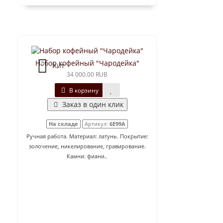
Набор кофейный "Чародейка"
Хит
34 000.00 RUB
В корзину
Заказ в один клик
На складе
Артикул:
6E99A
Ручная работа. Материал: латунь. Покрытие:
золочение, никелирование, гравирование.
Камни: фиани..