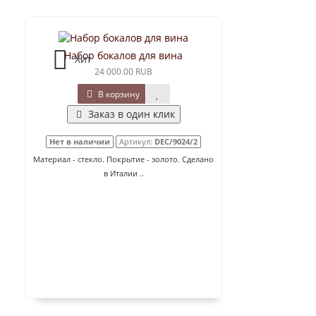
Набор бокалов для вина
Хит
24 000.00 RUB
В корзину
Заказ в один клик
Нет в наличии
Артикул:
DEC/9024/2
Материал - стекло. Покрытие - золото. Сделано
в Италии ..