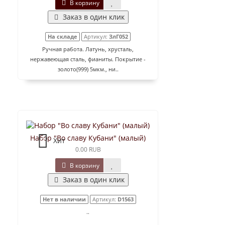
В корзину
Заказ в один клик
На складе
Артикул:
ЗлГ052
Ручная работа. Латунь, хрусталь,
нержавеющая сталь, фианиты. Покрытие -
золото(999) 5мкм., ни..
Набор "Во славу Кубани" (малый)
Хит
0.00 RUB
В корзину
Заказ в один клик
Нет в наличии
Артикул:
D1563
..