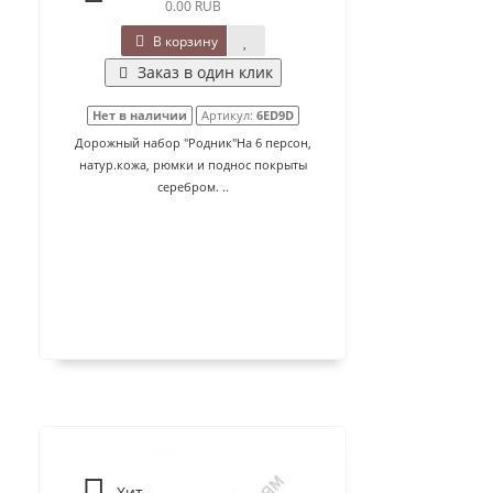
0.00 RUB
В корзину
Заказ в один клик
Нет в наличии
Артикул:
6ED9D
Дорожный набор "Родник"На 6 персон,
натур.кожа, рюмки и поднос покрыты
серебром. ..
Хит