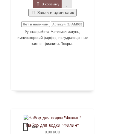
В корзину
Заказ в один клик
Нет в наличии
Артикул:
ЗлАМ033
Ручная работа. Материал: латунь,
императорский фарфор, полудрагоценные
камни - фианиты. Покры..
Набор для водки "Филин"
Хит
0.00 RUB