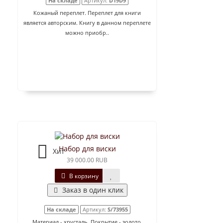
На складе
Артикул:
D19D9
Кожаный переплет. Переплет для книги
является авторским. Книгу в данном переплете
можно приобр..
Набор для виски
Хит
39 000.00 RUB
В корзину
Заказ в один клик
На складе
Артикул:
S/73955
Материал - хрусталь. Покрытие - золото.