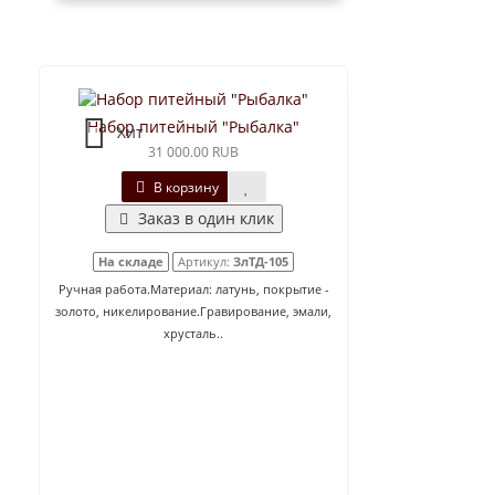
Набор питейный "Рыбалка"
Хит
31 000.00 RUB
В корзину
Заказ в один клик
На складе
Артикул:
ЗлТД-105
Ручная работа.Материал: латунь, покрытие -
золото, никелирование.Гравирование, эмали,
хрусталь..