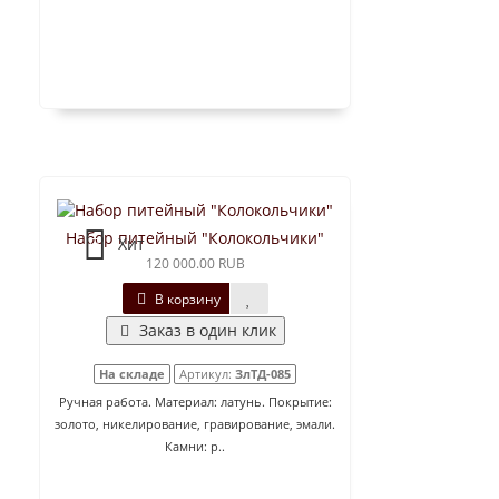
Набор питейный "Колокольчики"
Хит
120 000.00 RUB
В корзину
Заказ в один клик
На складе
Артикул:
ЗлТД-085
Ручная работа. Материал: латунь. Покрытие:
золото, никелирование, гравирование, эмали.
Камни: р..