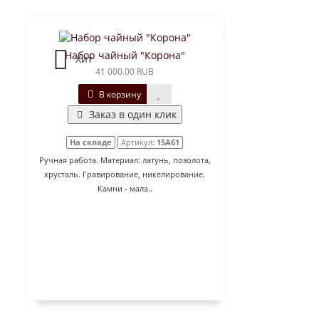
Набор чайный "Корона"
Хит
41 000.00 RUB
В корзину
Заказ в один клик
На складе
Артикул:
15A61
Ручная работа. Материал: латунь, позолота,
хрусталь. Гравирование, никелирование.
Камни - мала..