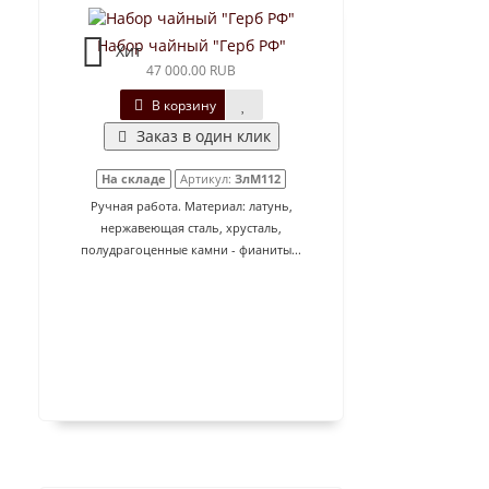
Набор чайный "Герб РФ"
Хит
47 000.00 RUB
В корзину
Заказ в один клик
На складе
Артикул:
ЗлМ112
Ручная работа. Материал: латунь,
нержавеющая сталь, хрусталь,
полудрагоценные камни - фианиты...