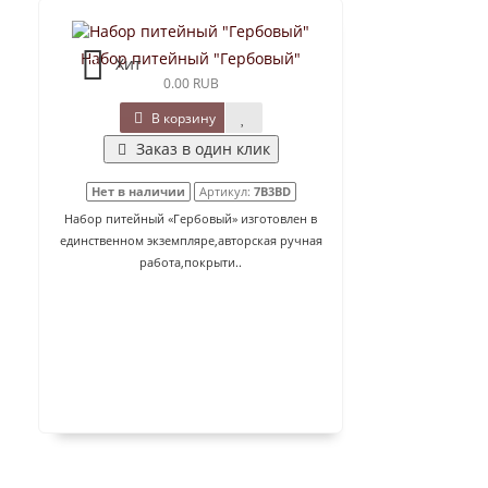
Набор питейный "Гербовый"
Хит
0.00 RUB
В корзину
Заказ в один клик
Нет в наличии
Артикул:
7B3BD
Набор питейный «Гербовый» изготовлен в
единственном экземпляре,авторская ручная
работа,покрыти..