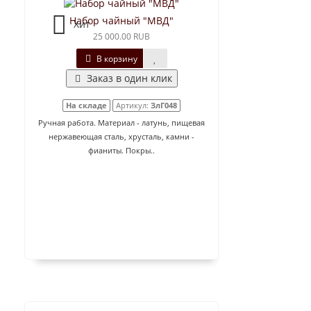
Набор чайный "МВД"
Хит
25 000.00 RUB
В корзину
Заказ в один клик
На складе
Артикул:
ЗлГ048
Ручная работа. Материал - латунь, пищевая
нержавеющая сталь, хрусталь, камни -
фианиты. Покры..