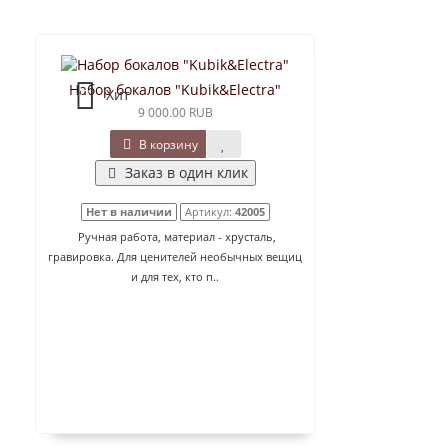
Набор бокалов "Kubik&Electra"
Хит
9 000.00 RUB
В корзину
Заказ в один клик
Нет в наличии
Артикул:
42005
Ручная работа, материал - хрусталь,
гравировка. Для ценителей необычных вещиц
и для тех, кто п..