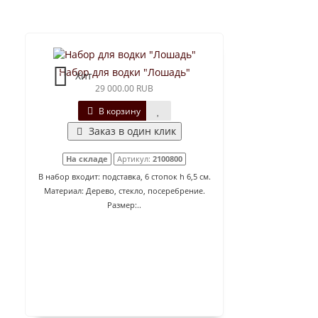
Набор для водки "Лошадь"
Хит
29 000.00 RUB
В корзину
Заказ в один клик
На складе
Артикул:
2100800
В набор входит: подставка, 6 стопок h 6,5 см.
Материал: Дерево, стекло, посеребрение.
Размер:..