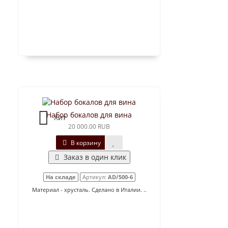
Набор бокалов для вина
Хит
20 000.00 RUB
В корзину
Заказ в один клик
На складе
Артикул:
AD/500-6
Материал - хрусталь. Сделано в Италии. ..