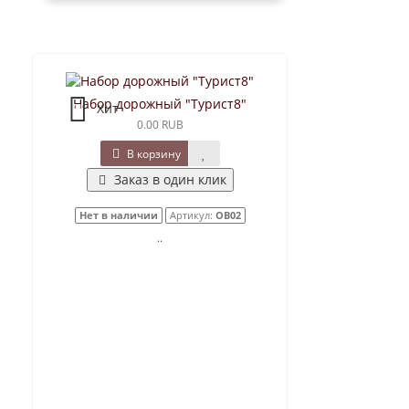
Набор дорожный "Турист8"
Хит
0.00 RUB
В корзину
Заказ в один клик
Нет в наличии
Артикул:
ОВ02
..