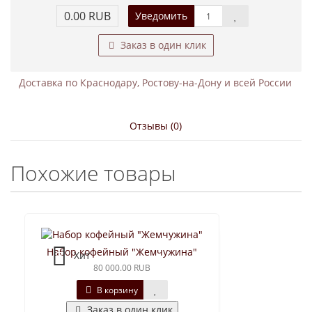
0.00 RUB
Уведомить
Заказ в один клик
Доставка по Краснодару, Ростову-на-Дону и всей России
Отзывы (0)
Похожие товары
Набор кофейный "Жемчужина"
Хит
80 000.00 RUB
В корзину
Заказ в один клик