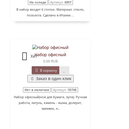
На складе
Артикул:
6957
В набор входит 6 стопок. Материал: стекло,
позолота. Сделано в Италии. ..
Набор офисный
Хит
0.00 RUB
В корзину
Заказ в один клик
Нет в наличии
Артикул:
1D74E
Набор офисный(нож для бумаги, лупа). Ручная
работа, латунь, камень - яшма, долерит,
змеевик, н..