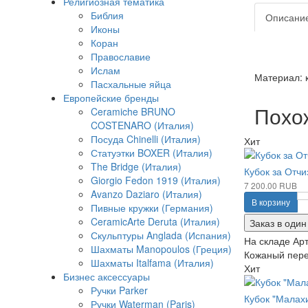
Религиозная тематика
Библия
Описани
Иконы
Коран
Православие
Ислам
Материал: 
Пасхальные яйца
Европейские бренды
Похо
Ceramiche BRUNO
COSTENARO (Италия)
Посуда Chinelli (Италия)
Хит
Статуэтки BOXER (Италия)
The Bridge (Италия)
Кубок за Отчи
Giorgio Fedon 1919 (Италия)
7 200.00 RUB
Avanzo Daziaro (Италия)
В корзину
Пивные кружки (Германия)
CeramicArte Deruta (Италия)
Заказ в один
Скульптуры Anglada (Испания)
На складе
Арт
Шахматы Manopoulos (Греция)
Кожаный переп
Шахматы Italfama (Италия)
Хит
Бизнес аксессуары
Ручки Parker
Кубок "Малах
Ручки Waterman (Paris)