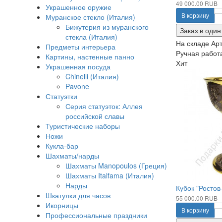
49 000.00 RUB
Украшенное оружие
В корзину
Муранское стекло (Италия)
Бижутерия из муранского
Заказ в один
стекла (Италия)
На складе
Арт
Предметы интерьера
Ручная работа
Картины, настенные панно
Хит
Украшенная посуда
Chinelli (Италия)
Pavone
Статуэтки
Серия статуэток: Аллея
российской славы
Туристические наборы
Ножи
Кукла-бар
Шахматы/нарды
Шахматы Manopoulos (Греция)
Шахматы Italfama (Италия)
Нарды
Кубок "Ростов
Шкатулки для часов
55 000.00 RUB
Икорницы
В корзину
Профессиональные праздники