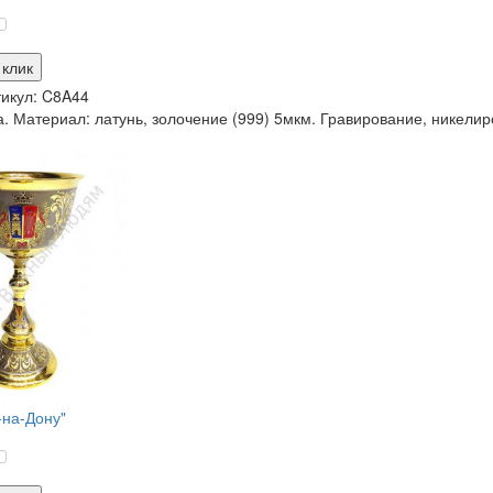
 клик
икул:
C8A44
. Материал: латунь, золочение (999) 5мкм. Гравирование, никелиро
-на-Дону"