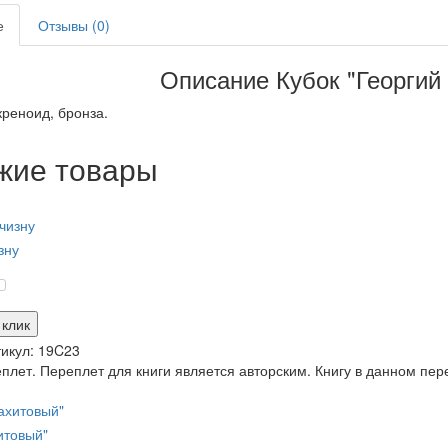
е
Отзывы (0)
Описание Кубок "Георгий
креноид, бронза.
жие товары
зну
 клик
икул:
19C23
лет. Переплет для книги является авторским. Книгу в данном пер
итовый"