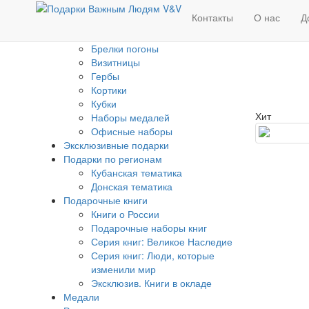
Изделия с Государственной
Контакты
О нас
Д
символикой
Банкноты
Брелки погоны
Визитницы
Гербы
Кортики
Кубки
Хит
Наборы медалей
Офисные наборы
Эксклюзивные подарки
Подарки по регионам
Кубанская тематика
Донская тематика
Подарочные книги
Книги о России
Подарочные наборы книг
Серия книг: Великое Наследие
Серия книг: Люди, которые
изменили мир
Эксклюзив. Книги в окладе
Медали