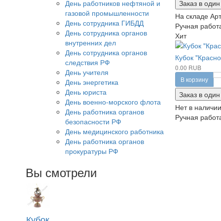
День работников нефтяной и
Заказ в один
газовой промышленности
На складе
Арт
День сотрудника ГИБДД
Ручная работа
День сотрудника органов
Хит
внутренних дел
День сотрудника органов
Кубок "Красно
следствия РФ
0.00 RUB
День учителя
В корзину
День энергетика
День юриста
Заказ в один
День военно-морского флота
Нет в наличи
День работника органов
Ручная работа
безопасности РФ
День медицинского работника
День работника органов
прокуратуры РФ
Вы смотрели
Кубок