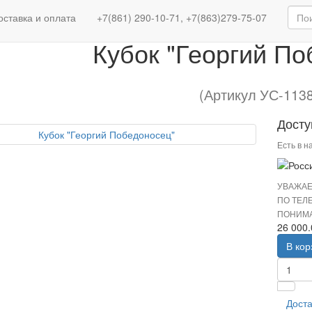
Изделия с Государственной символикой
Кубки
оставка и оплата
+7(861) 290-10-71, +7(863)279-75-07
Кубок "Георгий По
(Артикул УС-113
Досту
Есть в н
УВАЖАЕ
ПО ТЕЛ
ПОНИМА
26 000
В кор
Доста