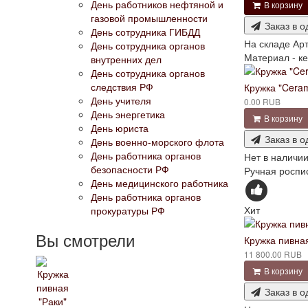
День работников нефтяной и
В корзину
газовой промышленности
Заказ в о
День сотрудника ГИБДД
На складе
Арт
День сотрудника органов
Материал - ке
внутренних дел
День сотрудника органов
следствия РФ
Кружка "Ceram
День учителя
0.00 RUB
День энергетика
В корзину
День юриста
Заказ в о
День военно-морского флота
День работника органов
Нет в наличи
безопасности РФ
Ручная роспис
День медицинского работника
День работника органов
Хит
прокуратуры РФ
Вы смотрели
Кружка пивная
11 800.00 RUB
В корзину
Заказ в о