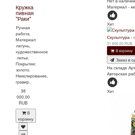
Нет в наличи
Кружка
Материал - ке
пивная
"Раки"
Хит
Ручная
работа.
Скульптура - 
Материал:
31 600.00 RUB
латунь,
В корзину
художественное
литье.
Заказ в о
Покрытие:
На складе
Арт
золото.
Авторская раб
Никелирование,
гравир..
38
Хит
000.00
RUB
В
корзину