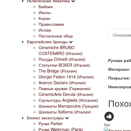
Религиозная тематика
Библия
Иконы
Коран
Православие
Ислам
Описани
Пасхальные яйца
Европейские бренды
Ceramiche BRUNO
COSTENARO (Италия)
Посуда Chinelli (Италия)
Ручная раб
Статуэтки BOXER (Италия)
Материал: 
The Bridge (Италия)
Giorgio Fedon 1919 (Италия)
Покрытие:
Avanzo Daziaro (Италия)
Никелиров
Пивные кружки (Германия)
CeramicArte Deruta (Италия)
Похо
Скульптуры Anglada (Испания)
Шахматы Manopoulos (Греция)
Шахматы Italfama (Италия)
Бизнес аксессуары
Ручки Parker
Хит
Ручки Waterman (Paris)