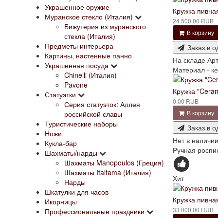
Украшенное оружие
Кружка пивная
Муранское стекло (Италия)
24 500.00 RUB
Бижутерия из муранского
В корзину
стекла (Италия)
Предметы интерьера
Заказ в о
Картины, настенные панно
На складе
Арт
Украшенная посуда
Материал - ке
Chinelli (Италия)
Pavone
Кружка "Cera
Статуэтки
0.00 RUB
Серия статуэток: Аллея
В корзину
российской славы
Туристические наборы
Заказ в о
Ножи
Нет в наличи
Кукла-бар
Ручная роспис
Шахматы/нарды
Шахматы Manopoulos (Греция)
Шахматы Italfama (Италия)
Хит
Нарды
Шкатулки для часов
Кружка пивная 
Икорницы
33 000.00 RUB
Профессиональные праздники