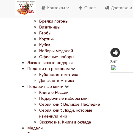
Изделия с Государственной
Контакты
О нас
Доставка и
символикой
Банкноты
Брелки погоны
Визитницы
Гербы
Кортики
Кубки
Наборы медалей
Офисные наборы
Хит
Эксклюзивные подарки
Подарки по регионам
Кубанская тематика
Донская тематика
Подарочные книги
Книги о России
Подарочные наборы книг
Серия книг: Великое Наследие
Серия книг: Люди, которые
изменили мир
Эксклюзив. Книги в окладе
Медали