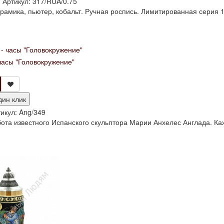
и
Артикул:
317/RUA/0.75
рамика, пьютер, кобальт. Ручная роспись. Лимитированная серия 1
часы "Головокружение"
дин клик
икул:
Ang/349
ота известного Испанского скульптора Марии Анхелес Англада. Ка