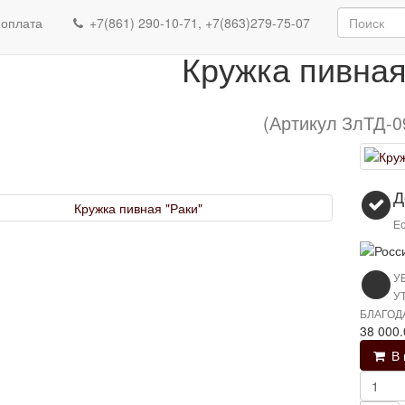
Кружка пивная "Р
 оплата
+7(861) 290-10-71, +7(863)279-75-07
Кружка пивная
(Артикул ЗлТД-0
Д
Ес
У
У
БЛАГОД
38 000
В 