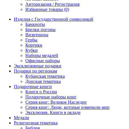
Авторизация / Регистрация
Избранные товары (0)
Изделия с Государственной символикой
Банкноты
Брелки погоны
Визитницы
Гербы
Кортики
Кубки
Наборы медалей
Офисные наборы
Эксклюзивные подарки
Подарки по регионам
Кубанская тематика
Донская тематика
Подарочные книги
Книги о России
Подарочные наборы книг
Серия книг: Великое Наследие
Серия книг: Люди, которые изменили мир
Эксклюзив. Книги в окладе
Медали
Религиозная тематика
Библия