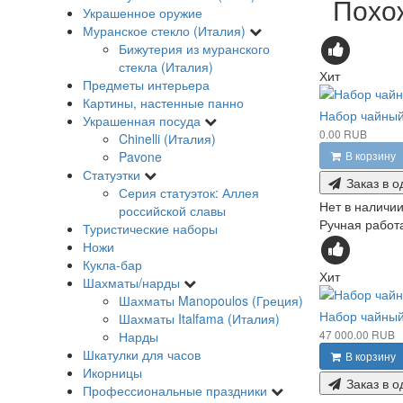
Похо
Украшенное оружие
Муранское стекло (Италия)
Бижутерия из муранского
стекла (Италия)
Хит
Предметы интерьера
Картины, настенные панно
Набор чайный
Украшенная посуда
0.00 RUB
Chinelli (Италия)
Pavone
В корзину
Статуэтки
Заказ в о
Серия статуэток: Аллея
Нет в наличи
российской славы
Ручная работа
Туристические наборы
Ножи
Кукла-бар
Хит
Шахматы/нарды
Шахматы Manopoulos (Греция)
Набор чайный
Шахматы Italfama (Италия)
47 000.00 RUB
Нарды
Шкатулки для часов
В корзину
Икорницы
Заказ в о
Профессиональные праздники