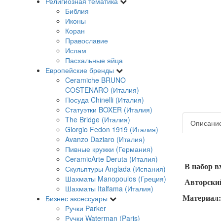
Религиозная тематика
Библия
Иконы
Коран
Православие
Ислам
Пасхальные яйца
Европейские бренды
Ceramiche BRUNO
COSTENARO (Италия)
Посуда Chinelli (Италия)
Статуэтки BOXER (Италия)
The Bridge (Италия)
Описани
Giorgio Fedon 1919 (Италия)
Avanzo Daziaro (Италия)
Пивные кружки (Германия)
CeramicArte Deruta (Италия)
В набор вх
Скульптуры Anglada (Испания)
Шахматы Manopoulos (Греция)
Авторский
Шахматы Italfama (Италия)
Материал: 
Бизнес аксессуары
Ручки Parker
Ручки Waterman (Paris)