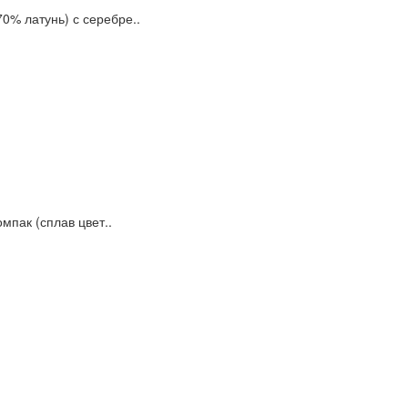
0% латунь) с серебре..
мпак (сплав цвет..