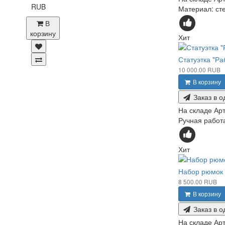
RUB
Материал: сте
В
корзину
Хит
Статуэтка "Р
10 000.00 RUB
В корзину
Заказ в о
На складе
Арт
Ручная работа
Хит
Набор рюмок "
8 500.00 RUB
В корзину
Заказ в о
На складе
Арт