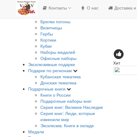
Изделия с Государственной
Контакты
О нас
Доставка и
символикой
Банкноты
Брелки погоны
Визитницы
Гербы
Кортики
Кубки
Наборы медалей
Офисные наборы
Хит
Эксклюзивные подарки
Подарки по регионам
Кубанская тематика
Донская тематика
Подарочные книги
Книги о России
Подарочные наборы книг
Серия книг: Великое Наследие
Серия книг: Люди, которые
изменили мир
Эксклюзив. Книги в окладе
Медали