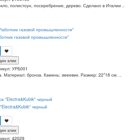
кло, полистоун, посеребрение, дерево. Сделано в Италии ..
аботник газовой промышленности"
дин клик
икул:
УРБ001
. Материал: бронза. Камень: змеевик. Размер: 22*18 см. ..
Electra&Kubik" черный
дин клик
икул:
42029