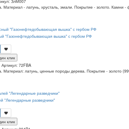
икул:
ЗлМ007
. Материал - латунь, хрусталь, эмали. Покрытие - золото. Камни -
й "Газонефтедобывающая вышка" с гербом РФ
дин клик
и
Артикул:
72FBA
. Материал: латунь, ценные породы дерева. Покрытие - золото (999
й "Легендарные разведчики"
дин клик