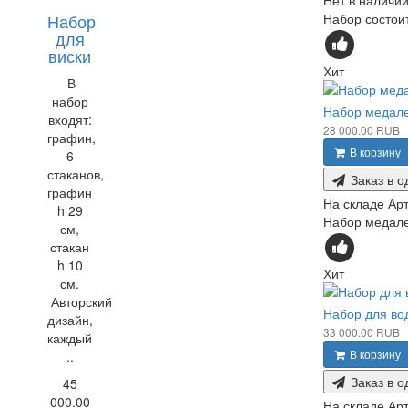
Нет в наличи
Набор
Набор состоит
для
виски
Хит
В
набор
Набор медале
входят:
28 000.00 RUB
графин,
В корзину
6
стаканов,
Заказ в о
графин
На складе
Арт
h 29
Набор медалей
см,
стакан
h 10
Хит
см.
Авторский
Набор для во
дизайн,
33 000.00 RUB
каждый
В корзину
..
Заказ в о
45
000.00
На складе
Арт