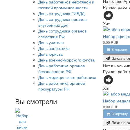
На складе
Арт
День работников нефтяной и
Ручная работа
газовой промышленности
День сотрудника ГИБДД
День сотрудника органов
Хит
внутренних дел
День сотрудника органов
Набор офисны
следствия РФ
День учителя
0.00 RUB
День энергетика
В корзину
День юриста
Заказ в о
День военно-морского флота
Нет в наличи
День работника органов
Ручная работа
безопасности РФ
День медицинского работника
День работника органов
Хит
прокуратуры РФ
Вы смотрели
Набор медале
0.00 RUB
В корзину
Заказ в о