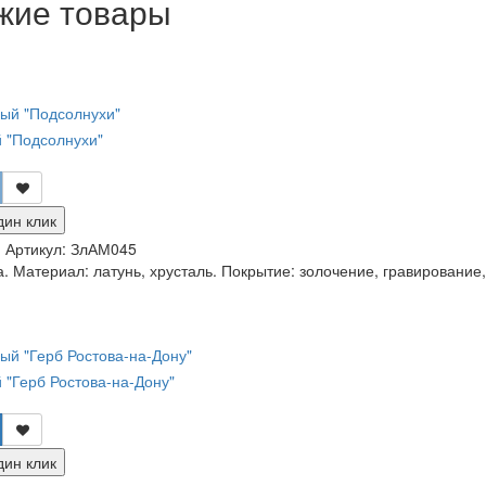
жие товары
 "Подсолнухи"
дин клик
и
Артикул:
ЗлАМ045
. Материал: латунь, хрусталь. Покрытие: золочение, гравирование, 
 "Герб Ростова-на-Дону"
дин клик