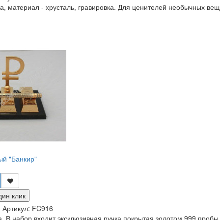
, материал - хрусталь, гравировка. Для ценителей необычных вещиц
й "Банкир"
дин клик
и
Артикул:
FC916
. В набор входит эксклюзивная ручка покрытая золотом 999 пробы.