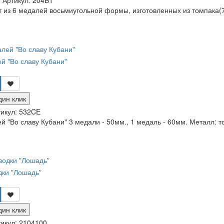
и
Артикул:
204B1
 из 6 медалей восьмиугольной формы, изготовленных из томпака(7
й "Во славу Кубани"
дин клик
икул:
532CE
 "Во славу Кубани" 3 медали - 50мм., 1 медаль - 60мм. Металл: то
дки "Лошадь"
дин клик
икул:
2104100