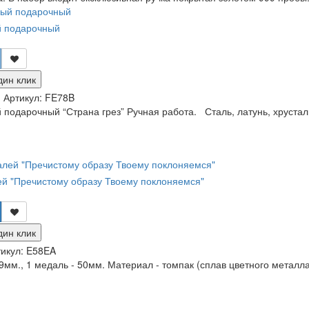
й подарочный
дин клик
и
Артикул:
FE78B
 подарочный “Страна грез” Ручная работа. Сталь, латунь, хрустал
й "Пречистому образу Твоему поклоняемся"
дин клик
икул:
E58EA
9мм., 1 медаль - 50мм. Материал - томпак (сплав цветного металла