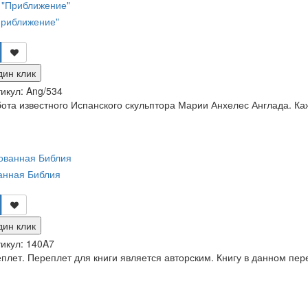
Приближение"
дин клик
икул:
Ang/534
ота известного Испанского скульптора Марии Анхелес Англада. Ка
анная Библия
дин клик
икул:
140A7
лет. Переплет для книги является авторским. Книгу в данном пер