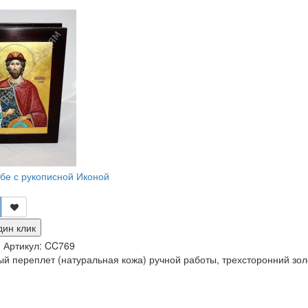
обе с рукописной Иконой
дин клик
и
Артикул:
CC769
ый переплет (натуральная кожа) ручной работы, трехсторонний золо