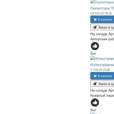
Скульптура "
18 500.00 RUB
В корзину
Заказ в о
На складе
Арт
Авторская раб
Хит
Иллюстриров
7 700.00 RUB
В корзину
Заказ в о
На складе
Арт
Кожаный переп
Хит