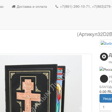
Библия
ас
Доставка и оплата
+7(861) 290-10-71, +7(863)279
Библия
(Артикул32D2B
Д
Не
У
У
БЛАГОД
0.00 R
Увед