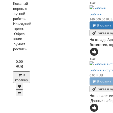
Хит
Кожаный
переплет
ручной
Библия
работы.
149 000.00 RUB
Накладной
В корзину
крест.
Заказ в о
Обрез
книги -
На складе
Арт
ручная
Эксклюзив, ог
роспись.
..
Хит
0.00
RUB
Библия в фут
В
0.00 RUB
корзину
В корзину
Заказ в о
Нет в наличи
Данный набор 