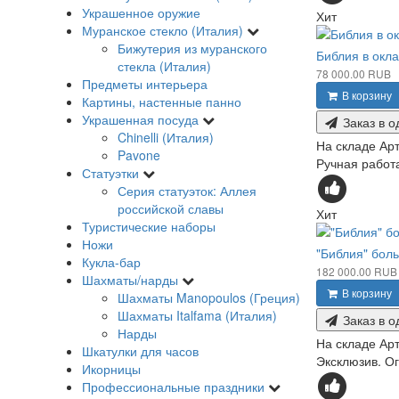
Украшенное оружие
Хит
Муранское стекло (Италия)
Бижутерия из муранского
Библия в окл
стекла (Италия)
78 000.00 RUB
Предметы интерьера
В корзину
Картины, настенные панно
Украшенная посуда
Заказ в о
Chinelli (Италия)
На складе
Арт
Pavone
Ручная работа
Статуэтки
Серия статуэток: Аллея
российской славы
Хит
Туристические наборы
Ножи
"Библия" бол
Кукла-бар
182 000.00 RUB
Шахматы/нарды
В корзину
Шахматы Manopoulos (Греция)
Шахматы Italfama (Италия)
Заказ в о
Нарды
На складе
Арт
Шкатулки для часов
Эксклюзив. Ог
Икорницы
Профессиональные праздники