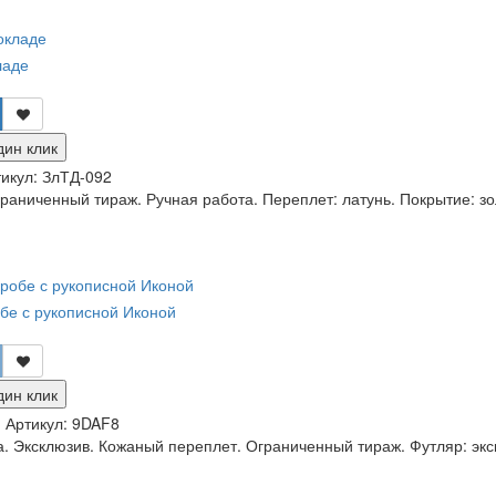
ладе
дин клик
икул:
ЗлТД-092
раниченный тираж. Ручная работа. Переплет: латунь. Покрытие: зо
обе с рукописной Иконой
дин клик
и
Артикул:
9DAF8
. Эксклюзив. Кожаный переплет. Ограниченный тираж. Футляр: экск