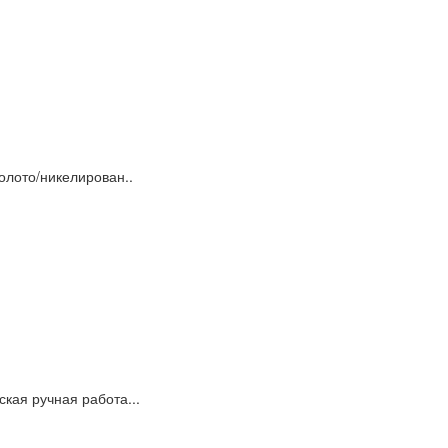
олото/никелирован..
кая ручная работа...