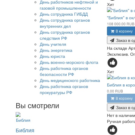
День работников нефтяной и
Хит
газовой промышленности
День сотрудника ГИБДД
"Библия" в ок
День сотрудника органов
108 000.00 RUB
внутренних дел
В корзину
День сотрудника органов
следствия РФ
Заказ в о
День учителя
На складе
Арт
День энергетика
Эксклюзив. Ог
День юриста
День военно-морского флота
День работника органов
Хит
безопасности РФ
День медицинского работника
Библия в кор
День работника органов
0.00 RUB
прокуратуры РФ
В корзину
Вы смотрели
Заказ в о
Нет в наличи
Ручная работа
Библия