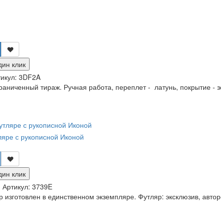
дин клик
икул:
3DF2A
раниченный тираж. Ручная работа, переплет - латунь, покрытие - з
ляре с рукописной Иконой
дин клик
и
Артикул:
3739E
изготовлен в единственном экземпляре. Футляр: эксклюзив, авторс