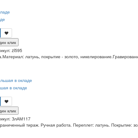
аде
дин клик
икул:
zl595
.Материал: латунь, покрытие - золото, никелирование.Гравировани
ьшая в окладе
дин клик
икул:
ЗлАМ117
раниченный тираж. Ручная работа. Переплет: латунь. Покрытие: зо