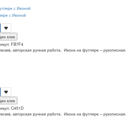
ляре с Иконой
дин клик
икул:
FB7F4
люзив, авторская ручная работа. Икона на футляре – рукописная.
дин клик
икул:
C451D
люзив, авторская ручная работа. Икона на футляре – рукописная.