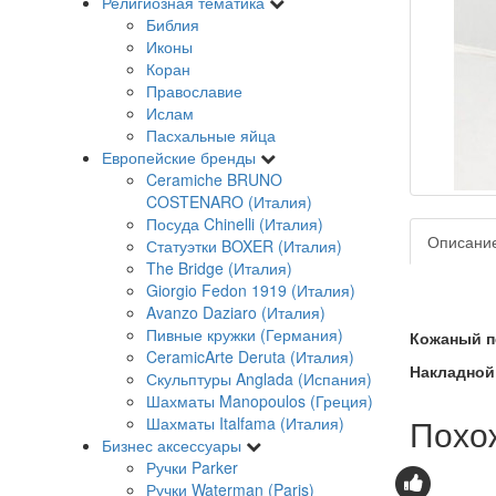
Религиозная тематика
Библия
Иконы
Коран
Православие
Ислам
Пасхальные яйца
Европейские бренды
Ceramiche BRUNO
COSTENARO (Италия)
Посуда Chinelli (Италия)
Описани
Статуэтки BOXER (Италия)
The Bridge (Италия)
Giorgio Fedon 1919 (Италия)
Avanzo Daziaro (Италия)
Пивные кружки (Германия)
Кожаный п
CeramicArte Deruta (Италия)
Накладной 
Скульптуры Anglada (Испания)
Шахматы Manopoulos (Греция)
Похо
Шахматы Italfama (Италия)
Бизнес аксессуары
Ручки Parker
Ручки Waterman (Paris)