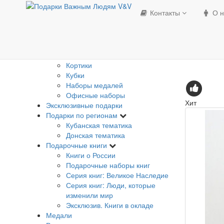
Изделия с Государственной
Контакты
О н
символикой
Банкноты
Брелки погоны
Визитницы
Гербы
Кортики
Кубки
Наборы медалей
Офисные наборы
Хит
Эксклюзивные подарки
Подарки по регионам
Кубанская тематика
Донская тематика
Подарочные книги
Книги о России
Подарочные наборы книг
Серия книг: Великое Наследие
Серия книг: Люди, которые
изменили мир
Эксклюзив. Книги в окладе
Медали