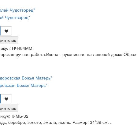
ай Чудотворец"
дин клик
тикул:
НЧ484ММ
орская ручная работа.Икона - рукописная на липовой доске.Образ
ровская Божья Матерь"
дин клик
икул:
К-МБ-32
дь, серебро, золото, эмали, ясень. Размер: 34*39 см. ..