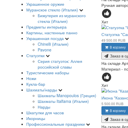
Украшенное оружие
Ручная авторс
Муранское стекло (Италия)
Бижутерия из муранского
стекла (Италия)
Хит
Предметы интерьера
Картины, настенные панно
Статуэтка "Са
Украшенная посуда
49 500.00 RUB
Chinelli (Италия)
В корзину
Pavone
Статуэтки
Заказ в о
Серия статуэток: Аллея
На складе
Арт
российской славы
Материал - по
Туристические наборы
Ножи
Кукла-бар
Хит
Шахматы/нарды
Шахматы Manopoulos (Греция)
Икона "Казан
Шахматы Italfama (Италия)
5 500.00 RUB
Нарды
В корзину
Шкатулки для часов
Икорницы
Заказ в о
Профессиональные праздники
На складе
Арт