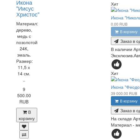
Икона
Хит
"Иисус
Христос"
Икона "Никол
Материал:
0.00 RUB
дерево,
В корзину
медь с
Заказ в о
позолотой
24К,
В наличии
Ар
эмаль.
Эксклюзив.Авт
Размер:
11,5 х
Хит
14 см.
..
Икона "Феодо
9
39 000.00 RUB
500.00
В корзину
RUB
Заказ в о
В
корзину
На складе
Арт
Материал - ме