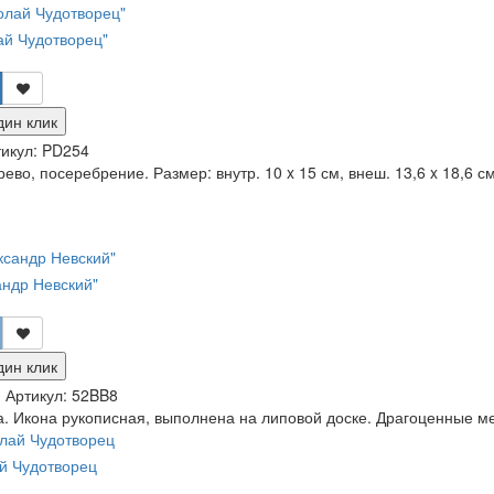
ай Чудотворец"
дин клик
икул:
PD254
ево, посеребрение. Размер: внутр. 10 x 15 см, внеш. 13,6 x 18,6 см.
андр Невский"
дин клик
и
Артикул:
52BB8
. Икона рукописная, выполнена на липовой доске. Драгоценные мет
й Чудотворец