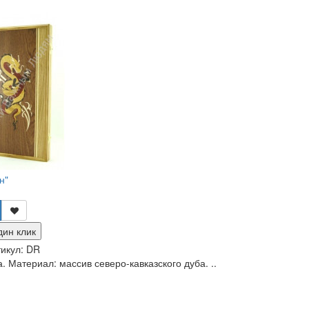
н"
дин клик
икул:
DR
. Материал: массив северо-кавказского дуба. ..