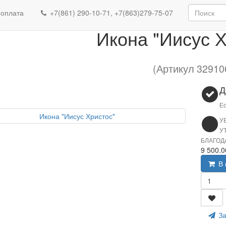
Икона "Иисус Хрис
 оплата
+7(861) 290-10-71, +7(863)279-75-07
Икона "Иисус Х
(Артикул 32910
Д
Ес
У
У
БЛАГОД
9 500.
В 
За