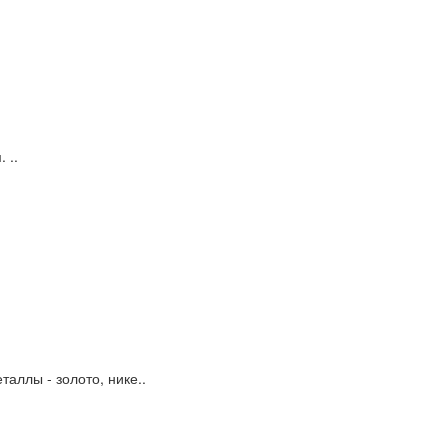
 ..
аллы - золото, нике..