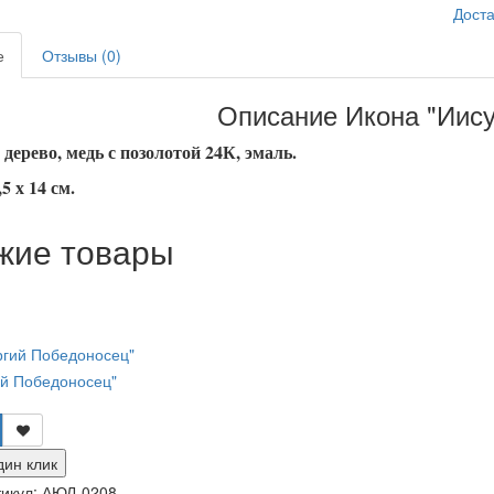
Доста
е
Отзывы (0)
Описание Икона "Иису
дерево, медь с позолотой 24К, эмаль.
5 х 14 см.
жие товары
ий Победоносец"
дин клик
икул:
АЮЛ-0208