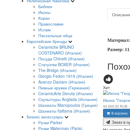
Религиозная тематика
Библия
Иконы
Описани
Коран
Православие
Ислам
Пасхальные яйца
Материал: 
Европейские бренды
Ceramiche BRUNO
Размер: 11,
COSTENARO (Италия)
Посуда Chinelli (Италия)
Похо
Статуэтки BOXER (Италия)
The Bridge (Италия)
Giorgio Fedon 1919 (Италия)
Avanzo Daziaro (Италия)
Хит
Пивные кружки (Германия)
CeramicArte Deruta (Италия)
Скульптуры Anglada (Испания)
Икона "Георг
Шахматы Manopoulos (Греция)
44 000.00 RUB
Шахматы Italfama (Италия)
В корзину
Бизнес аксессуары
Заказ в о
Ручки Parker
Ручки Waterman (Paris)
На складе
Арт