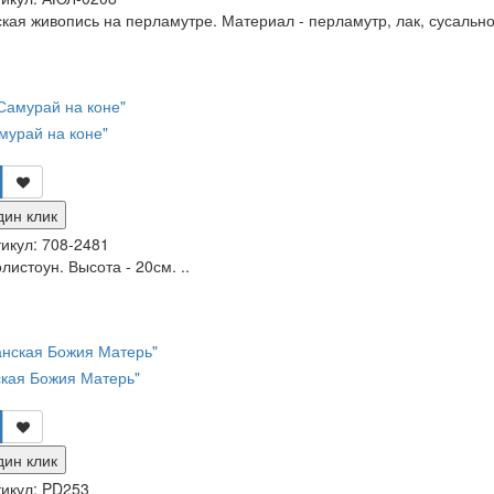
кая живопись на перламутре. Материал - перламутр, лак, сусальное
мурай на коне"
дин клик
икул:
708-2481
листоун. Высота - 20см. ..
ская Божия Матерь"
дин клик
икул:
PD253