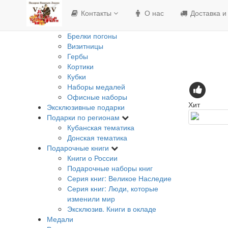
Изделия с Государственной
Контакты
О нас
Доставка и
символикой
Банкноты
Брелки погоны
Визитницы
Гербы
Кортики
Кубки
Наборы медалей
Офисные наборы
Хит
Эксклюзивные подарки
Подарки по регионам
Кубанская тематика
Донская тематика
Подарочные книги
Книги о России
Подарочные наборы книг
Серия книг: Великое Наследие
Серия книг: Люди, которые
изменили мир
Эксклюзив. Книги в окладе
Медали