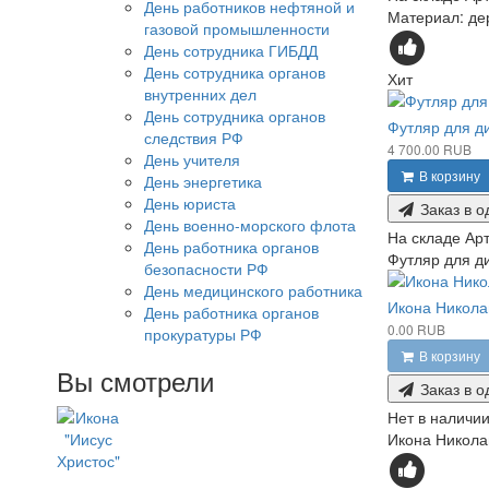
День работников нефтяной и
Материал: дер
газовой промышленности
День сотрудника ГИБДД
День сотрудника органов
Хит
внутренних дел
День сотрудника органов
Футляр для д
следствия РФ
4 700.00 RUB
День учителя
В корзину
День энергетика
День юриста
Заказ в о
День военно-морского флота
На складе
Арт
День работника органов
Футляр для д
безопасности РФ
День медицинского работника
Икона Никола
День работника органов
0.00 RUB
прокуратуры РФ
В корзину
Вы смотрели
Заказ в о
Нет в наличи
Икона Никола