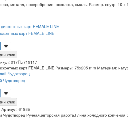
ево, металл, посеребрение, позолота, эмаль. Размер: внутр. 10 х 15
исконтных карт FEMALE LINE
дин клик
икул:
017FL-719117
исконтных карт FEMALE LINE Размеры: 75х205 mm Материал: натура
й Чудотворец
дин клик
и
Артикул:
6198B
й Чудотворец Ручная,авторская работа.Глина холодного копчения.