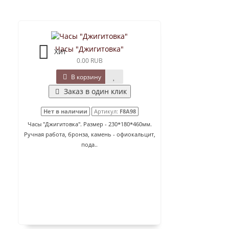
Часы "Джигитовка"
Хит
0.00 RUB
В корзину
Заказ в один клик
Нет в наличии
Артикул:
F8A98
Часы "Джигитовка". Размер - 230*180*460мм.
Ручная работа, бронза, камень - офиокальцит,
пода..