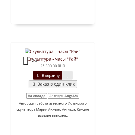
Скульптура - часы "Рай"
Хит
25 300.00 RUB
В корзину
Заказ в один клик
На складе
Артикул:
Ang/324
Авторская работа известного Испанского
скульптора Марии Анхелес Англада. Каждое
изделие выполня..