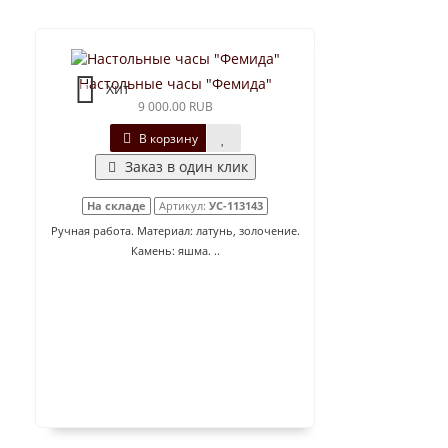
Настольные часы "Фемида"
Хит
9 000.00 RUB
В корзину
Заказ в один клик
На складе
Артикул:
УС-113143
Ручная работа. Материал: латунь, золочение.
Камень: яшма. ..