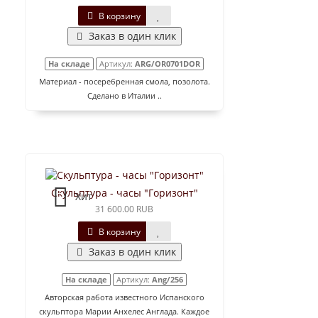
В корзину
Заказ в один клик
На складе
Артикул:
ARG/OR0701DOR
Материал - посеребренная смола, позолота.
Сделано в Италии ..
Скульптура - часы "Горизонт"
Хит
31 600.00 RUB
В корзину
Заказ в один клик
На складе
Артикул:
Ang/256
Авторская работа известного Испанского
скульптора Марии Анхелес Англада. Каждое