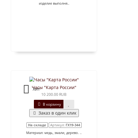
изделие выполня..
Часы "Карта России"
Хит
10 200.00 RUB
В корзину
Заказ в один клик
На складе
Артикул:
ГХ19-344
Материал: медь, эмали, дерево. ..