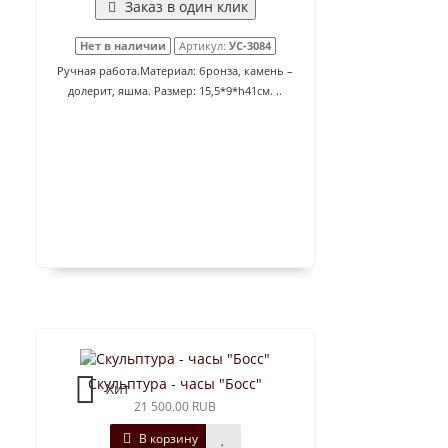
Заказ в один клик
Нет в наличии
Артикул:
УС-3084
Ручная работа.Материал: бронза, камень –
долерит, яшма. Размер: 15,5*9*h41см. ..
Скульптура - часы "Босс"
Хит
21 500.00 RUB
В корзину