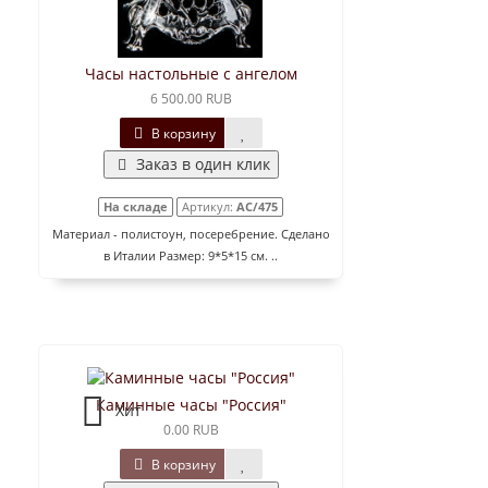
Часы настольные с ангелом
6 500.00 RUB
В корзину
Заказ в один клик
На складе
Артикул:
AC/475
Материал - полистоун, посеребрение. Сделано
в Италии Размер: 9*5*15 см. ..
Каминные часы "Россия"
Хит
0.00 RUB
В корзину