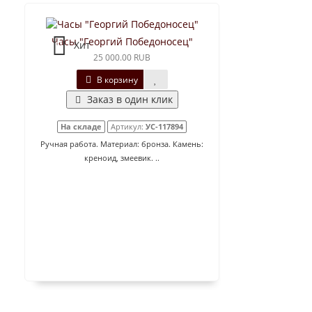
Часы "Георгий Победоносец"
Хит
25 000.00 RUB
В корзину
Заказ в один клик
На складе
Артикул:
УС-117894
Ручная работа. Материал: бронза. Камень:
креноид, змеевик. ..