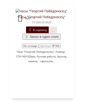
Часы "Георгий Победоносец"
Хит
19 000.00 RUB
В корзину
Заказ в один клик
На складе
Артикул:
9F1EA
Часы "Георгий Победоносец". Размер:
175*145*320мм. Ручная работа, бронза,
камень - офиокаль..