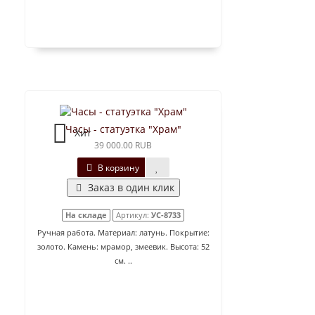
Часы - статуэтка "Храм"
Хит
39 000.00 RUB
В корзину
Заказ в один клик
На складе
Артикул:
УС-8733
Ручная работа. Материал: латунь. Покрытие:
золото. Камень: мрамор, змеевик. Высота: 52
см. ..