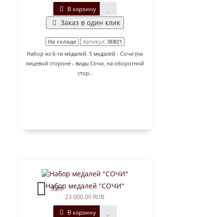
В корзину
Заказ в один клик
На складе
Артикул:
3EB21
Набор из 6-ти медалей. 5 медалей - Сочи (на
лицевой стороне - виды Сочи, на оборотной
стор..
Набор медалей "СОЧИ"
Хит
23 000.00 RUB
В корзину