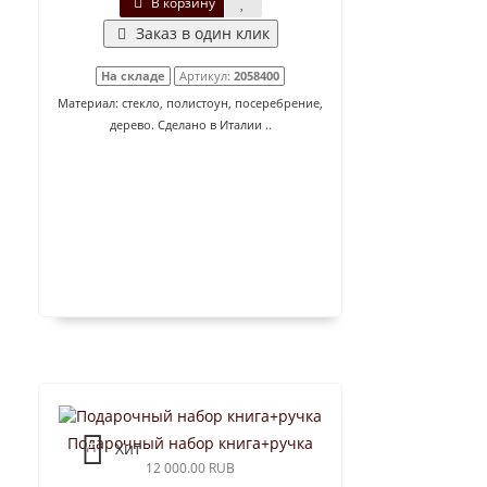
В корзину
Заказ в один клик
На складе
Артикул:
2058400
Материал: стекло, полистоун, посеребрение,
дерево. Сделано в Италии ..
Подарочный набор книга+ручка
Хит
12 000.00 RUB