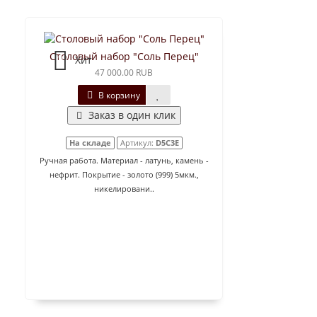
Столовый набор "Соль Перец"
Хит
47 000.00 RUB
В корзину
Заказ в один клик
На складе
Артикул:
D5C3E
Ручная работа. Материал - латунь, камень -
нефрит. Покрытие - золото (999) 5мкм.,
никелировани..