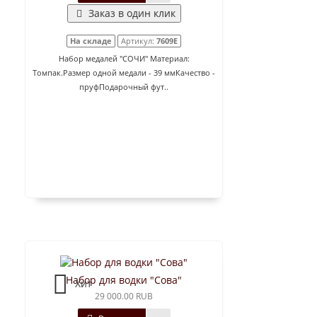
Заказ в один клик
На складе
Артикул:
7609E
Набор медалей "СОЧИ" Материал:
Томпак.Размер одной медали - 39 ммКачество -
пруфПодарочный фут..
Набор для водки "Сова"
Хит
29 000.00 RUB