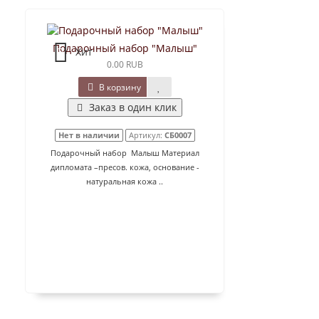
Подарочный набор "Малыш"
Хит
0.00 RUB
В корзину
Заказ в один клик
Нет в наличии
Артикул:
СБ0007
Подарочный набор Малыш Материал
дипломата –пресов. кожа, основание -
натуральная кожа ..