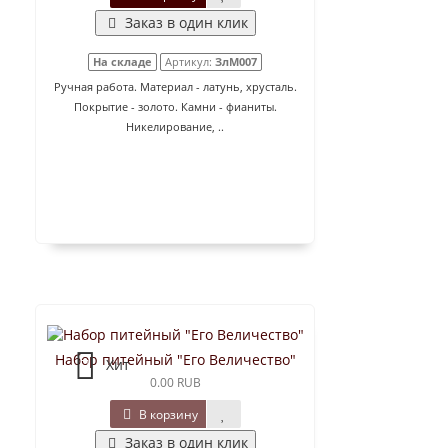
Заказ в один клик
На складе
Артикул:
ЗлМ007
Ручная работа. Материал - латунь, хрусталь.
Покрытие - золото. Камни - фианиты.
Никелирование, ..
Набор питейный "Его Величество"
Хит
0.00 RUB
В корзину
Заказ в один клик