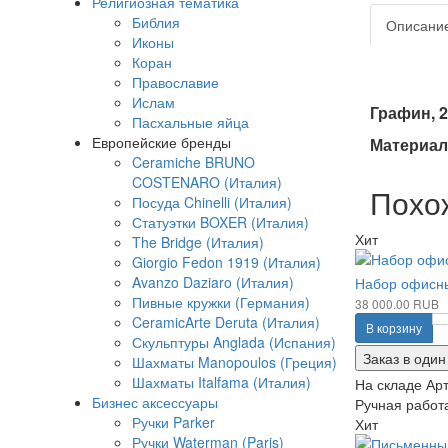
Религиозная тематика
Библия
Описани
Иконы
Коран
Православие
Ислам
Графин, 2
Пасхальные яйца
Европейские бренды
Материал:
Ceramiche BRUNO
COSTENARO (Италия)
Похо
Посуда Chinelli (Италия)
Статуэтки BOXER (Италия)
Хит
The Bridge (Италия)
Giorgio Fedon 1919 (Италия)
Avanzo Daziaro (Италия)
Набор офисны
Пивные кружки (Германия)
38 000.00 RUB
CeramicArte Deruta (Италия)
В корзину
Скульптуры Anglada (Испания)
Заказ в один
Шахматы Manopoulos (Греция)
Шахматы Italfama (Италия)
На складе
Арт
Бизнес аксессуары
Ручная работа
Ручки Parker
Хит
Ручки Waterman (Paris)