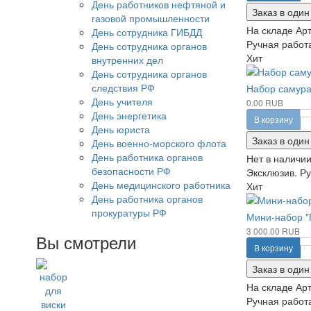
День работников нефтяной и
Заказ в один
газовой промышленности
На складе
Арт
День сотрудника ГИБДД
Ручная работа
День сотрудника органов
Хит
внутренних дел
День сотрудника органов
следствия РФ
Набор самура
День учителя
0.00 RUB
День энергетика
В корзину
День юриста
Заказ в один
День военно-морского флота
День работника органов
Нет в наличи
безопасности РФ
Эксклюзив. Ру
День медицинского работника
Хит
День работника органов
прокуратуры РФ
Мини-набор "
3 000.00 RUB
Вы смотрели
В корзину
Заказ в один
На складе
Арт
Ручная работа