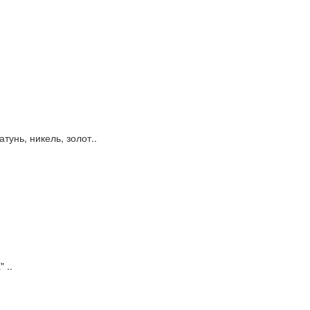
унь, никель, золот..
 ..