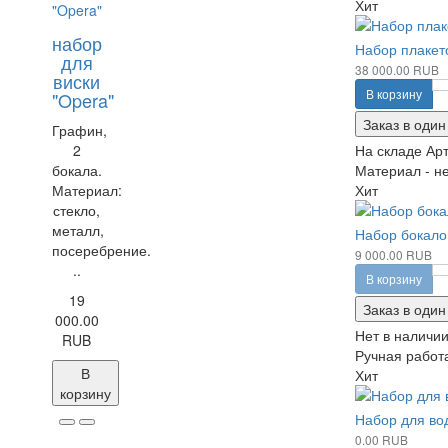
Хит
набор
Набор плакет
для
38 000.00 RUB
виски
В корзину
"Opera"
Заказ в один
Графин,
2
На складе
Арт
бокала.
Материал - не
Материал:
Хит
стекло,
металл,
Набор бокалов
посеребрение.
9 000.00 RUB
..
В корзину
19
Заказ в один
000.00
Нет в наличи
RUB
Ручная работа
В
Хит
корзину
Набор для вод
0.00 RUB