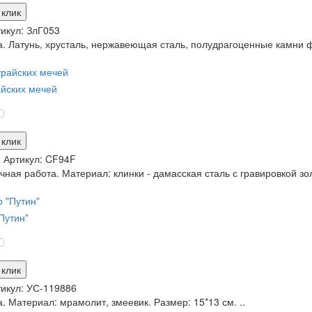
 клик
икул:
ЗлГ053
. Латунь, хрусталь, нержавеющая сталь, полудрагоценные камни ф
йских мечей
 клик
и
Артикул:
CF94F
чная работа. Материал: клинки - дамасская сталь с гравировкой зо
Путин"
 клик
икул:
УС-119886
. Материал: мрамолит, змеевик. Размер: 15*13 см. ..