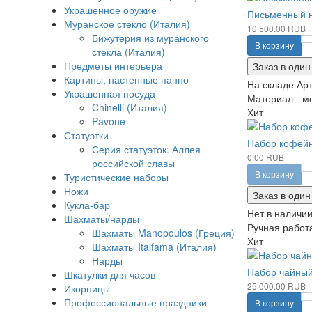
Украшенное оружие
Письменный н
Муранское стекло (Италия)
10 500.00 RUB
Бижутерия из муранского
В корзину
стекла (Италия)
Предметы интерьера
Заказ в один
Картины, настенные панно
На складе
Арт
Украшенная посуда
Материал - ме
Chinelli (Италия)
Хит
Pavone
Статуэтки
Набор кофейн
Серия статуэток: Аллея
0.00 RUB
российской славы
В корзину
Туристические наборы
Ножи
Заказ в один
Кукла-бар
Нет в наличи
Шахматы/нарды
Ручная работ
Шахматы Manopoulos (Греция)
Хит
Шахматы Italfama (Италия)
Нарды
Набор чайный
Шкатулки для часов
25 000.00 RUB
Икорницы
Профессиональные праздники
В корзину