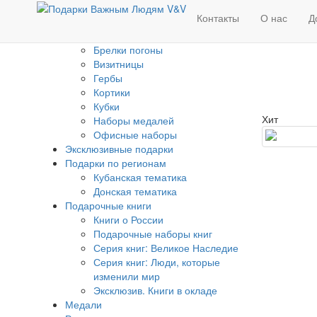
Изделия с Государственной
Контакты
О нас
Д
символикой
Банкноты
Брелки погоны
Визитницы
Гербы
Кортики
Кубки
Хит
Наборы медалей
Офисные наборы
Эксклюзивные подарки
Подарки по регионам
Кубанская тематика
Донская тематика
Подарочные книги
Книги о России
Подарочные наборы книг
Серия книг: Великое Наследие
Серия книг: Люди, которые
изменили мир
Эксклюзив. Книги в окладе
Медали