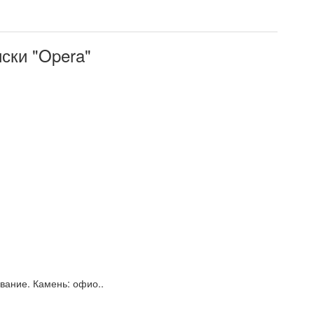
ски "Opera"
вание. Камень: офио..