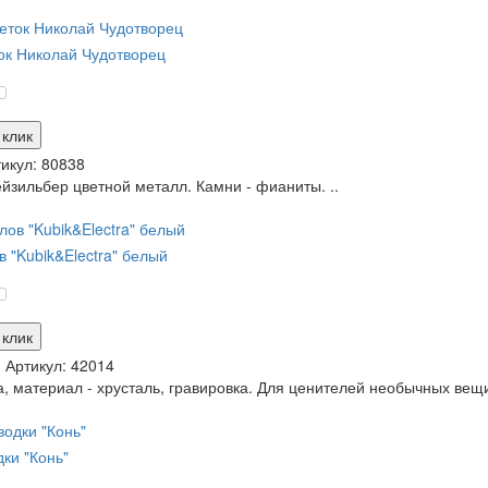
ок Николай Чудотворец
 клик
икул:
80838
йзильбер цветной металл. Камни - фианиты. ..
 "Kubik&Electra" белый
 клик
и
Артикул:
42014
, материал - хрусталь, гравировка. Для ценителей необычных вещиц 
ки "Конь"