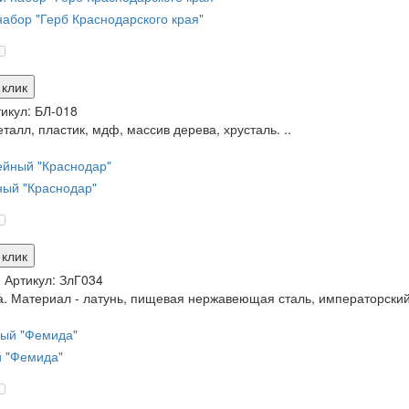
абор "Герб Краснодарского края"
 клик
икул:
БЛ-018
талл, пластик, мдф, массив дерева, хрусталь. ..
ый "Краснодар"
 клик
и
Артикул:
ЗлГ034
а. Материал - латунь, пищевая нержавеющая сталь, императорский
 "Фемида"