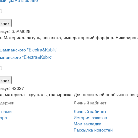
ый "Дама в шляпе"
 клик
икул:
ЗлАМ028
. Материал: латунь, позолота, императорский фарфор. Никелирова
панского "Electra&Kubik"
 клик
икул:
42027
, материал - хрусталь, гравировка. Для ценителей необычных вещиц
держки
Личный кабинет
с нами
Личный кабинет
вара
История заказов
а
Мои закладки
Рассылка новостей