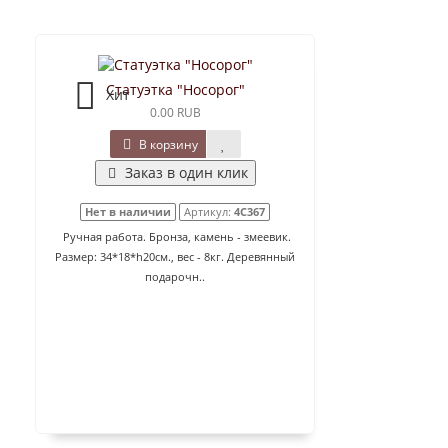
Статуэтка "Носорог"
Хит
0.00 RUB
В корзину
Заказ в один клик
Нет в наличии
Артикул:
4C367
Ручная работа. Бронза, камень - змеевик.
Размер: 34*18*h20см., вес - 8кг. Деревянный
подарочн..