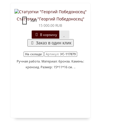
Статуэтки "Георгий Победоносец"
Хит
15 000.00 RUB
В корзину
Заказ в один клик
На складе
Артикул:
УС-117879
Ручная работа. Материал: бронза. Камень:
креноид. Размер: 15*11*16 см. ..