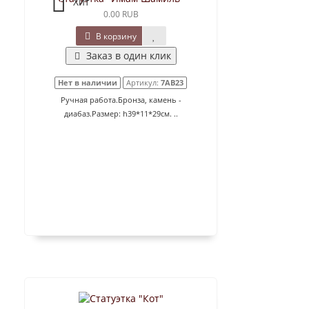
Хит
0.00 RUB
В корзину
Заказ в один клик
Нет в наличии
Артикул:
7AB23
Ручная работа.Бронза, камень -
диабаз.Размер: h39*11*29см. ..