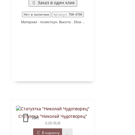
Заказ в один клик
Нет в наличии
Артикул:
708-4700
Материал - полистоун. Высота - 33см. ..
Статуэтка "Николай Чудотворец"
Хит
0.00 RUB
В корзину