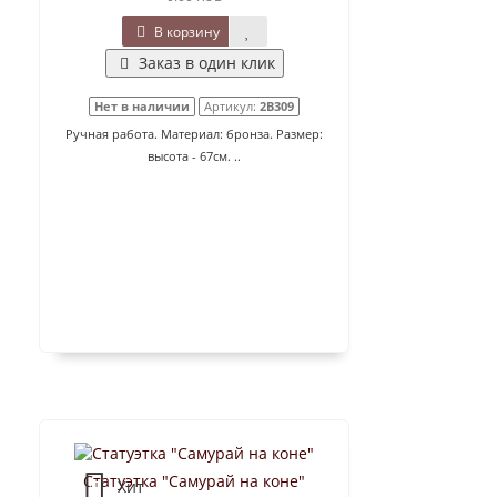
В корзину
Заказ в один клик
Нет в наличии
Артикул:
2B309
Ручная работа. Материал: бронза. Размер:
высота - 67см. ..
Статуэтка "Самурай на коне"
Хит