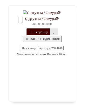
Статуэтка "Самурай"
Хит
49 500.00 RUB
В корзину
Заказ в один клик
На складе
Артикул:
708-1010
Материал - полистоун. Высота - 20см. ..