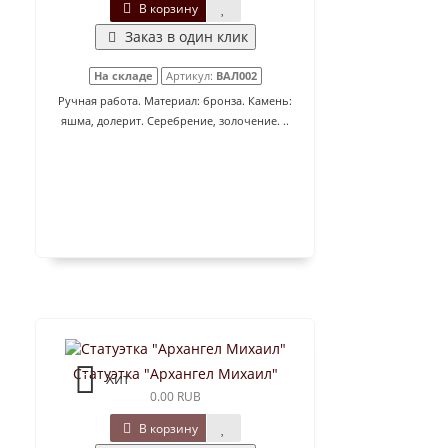
В корзину
Заказ в один клик
На складе
Артикул:
ВАЛ002
Ручная работа. Материал: бронза. Камень:
яшма, долерит. Серебрение, золочение. ..
Статуэтка "Архангел Михаил"
Хит
0.00 RUB
В корзину