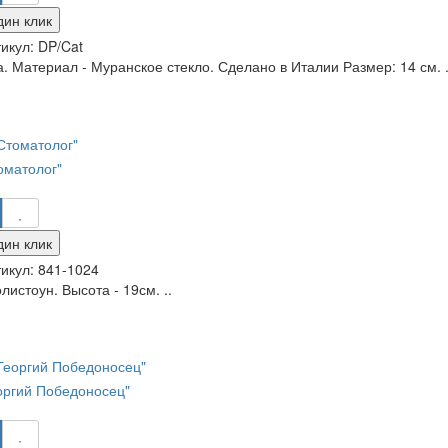
дин клик
икул:
DP/Cat
. Материал - Муранское стекло. Сделано в Италии Размер: 14 см. .
оматолог"
дин клик
икул:
841-1024
листоун. Высота - 19см. ..
еоргий Победоносец"