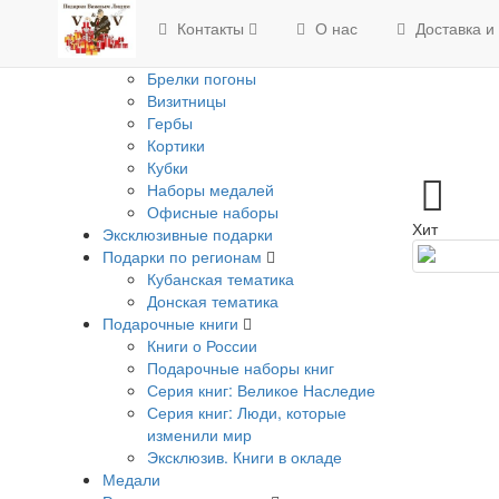
Изделия с Государственной
Контакты
О нас
Доставка и
символикой
Банкноты
Брелки погоны
Визитницы
Гербы
Кортики
Кубки
Наборы медалей
Офисные наборы
Хит
Эксклюзивные подарки
Подарки по регионам
Кубанская тематика
Донская тематика
Подарочные книги
Книги о России
Подарочные наборы книг
Серия книг: Великое Наследие
Серия книг: Люди, которые
изменили мир
Эксклюзив. Книги в окладе
Медали