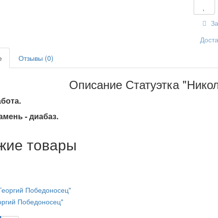
За
Доста
е
Отзывы (0)
Описание Статуэтка "Нико
бота.
амень - диабаз.
жие товары
еоргий Победоносец"