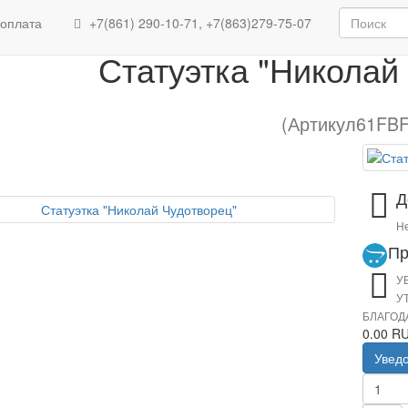
Статуэтка "Николай Чуд
 оплата
+7(861) 290-10-71, +7(863)279-75-07
Статуэтка "Николай
(Артикул61FBF
Д
Не
Пр
У
У
БЛАГОД
0.00 R
Увед