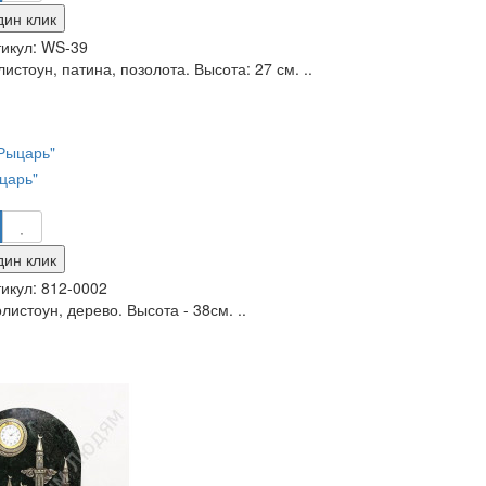
дин клик
икул:
WS-39
истоун, патина, позолота. Высота: 27 см. ..
царь"
дин клик
икул:
812-0002
листоун, дерево. Высота - 38см. ..