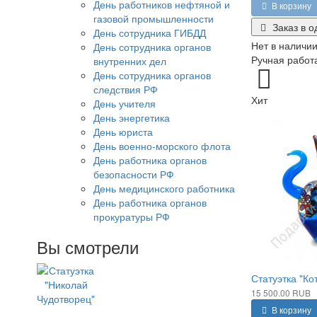
День работников нефтяной и
В корзину
газовой промышленности
Заказ в о
День сотрудника ГИБДД
Нет в наличи
День сотрудника органов
Ручная работа
внутренних дел
День сотрудника органов
следствия РФ
Хит
День учителя
День энергетика
День юриста
День военно-морского флота
День работника органов
безопасности РФ
День медицинского работника
День работника органов
прокуратуры РФ
Вы смотрели
Статуэтка "Кот
15 500.00 RUB
В корзину