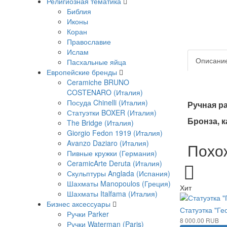
Религиозная тематика
Библия
Иконы
Коран
Православие
Ислам
Описани
Пасхальные яйца
Европейские бренды
Ceramiche BRUNO
COSTENARO (Италия)
Посуда Chinelli (Италия)
Ручная ра
Статуэтки BOXER (Италия)
Бронза, к
The Bridge (Италия)
Giorgio Fedon 1919 (Италия)
Avanzo Daziaro (Италия)
Похо
Пивные кружки (Германия)
CeramicArte Deruta (Италия)
Скульптуры Anglada (Испания)
Шахматы Manopoulos (Греция)
Хит
Шахматы Italfama (Италия)
Бизнес аксессуары
Статуэтка "Г
Ручки Parker
8 000.00 RUB
Ручки Waterman (Paris)