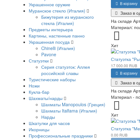
В корзину
Украшенное оружие
Муранское стекло (Италия)
Заказ в о
Бижутерия из муранского
На складе
Арт
стекла (Италия)
Материал: пол
Предметы интерьера
Картины, настенные панно
Украшенная посуда
Хит
Chinelli (Италия)
Pavone
Статуэтка "Ры
Статуэтки
17 000.00 RUB
Серия статуэток: Аллея
российской славы
В корзину
Туристические наборы
Заказ в о
Ножи
На складе
Арт
Кукла-бар
Материал - по
Шахматы/нарды
Шахматы Manopoulos (Греция)
Шахматы Italfama (Италия)
Хит
Нарды
Шкатулки для часов
Статуэтка "Ме
Икорницы
0.00 RUB
Профессиональные праздники