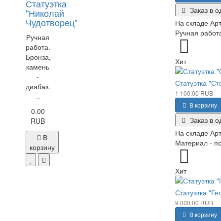
Статуэтка
Заказ в о
"Николай
Чудотворец"
На складе
Арт
Ручная работа
Ручная
работа.
Бронза,
Хит
камень
-
Статуэтка "Ст
диабаз.
1 100.00 RUB
..
В корзину
0.00
Заказ в о
RUB
На складе
Арт
В
Материал - по
корзину
Хит
Статуэтка "Г
9 000.00 RUB
В корзину