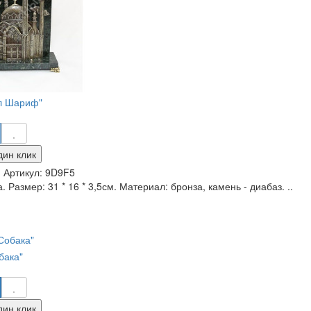
ул Шариф"
дин клик
и
Артикул:
9D9F5
. Размер: 31 * 16 * 3,5см. Материал: бронза, камень - диабаз. ..
бака"
дин клик