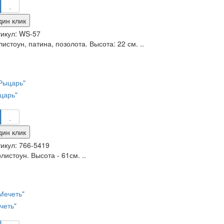
дин клик
икул:
WS-57
истоун, патина, позолота. Высота: 22 см. ..
царь"
дин клик
икул:
766-5419
листоун. Высота - 61см. ..
четь"