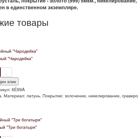
русталь, покрытие - золото (999) 5мкм., никелирование
ен в единственном экземпляре.
жие товары
ый "Чародейка"
дин клик
икул:
6E99A
. Материал: латунь. Покрытие: золочение, никелирование, гравиро
ый "Три богатыря"