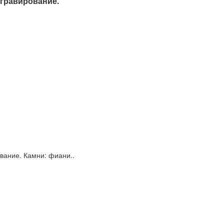
, гравирование.
вание. Камни: фиани..