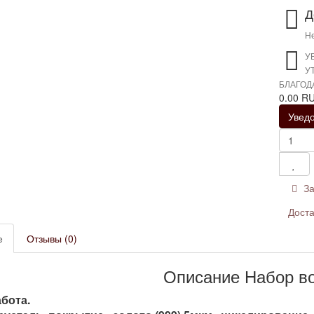
Д
Не
У
У
БЛАГОД
0.00 R
Увед
За
Доста
е
Отзывы (0)
Описание Набор в
бота.