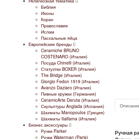
Религиозная тематика
Библия
Иконы
Коран
Православие
Ислам
Пасхальные яйца
Европейские бренды
Ceramiche BRUNO
COSTENARO (Италия)
Посуда Chinelli (Италия)
Статуэтки BOXER (Италия)
The Bridge (Италия)
Giorgio Fedon 1919 (Италия)
Avanzo Daziaro (Италия)
Пивные кружки (Германия)
CeramicArte Deruta (Италия)
Описани
Скульптуры Anglada (Испания)
Шахматы Manopoulos (Греция)
Шахматы Italfama (Италия)
Бизнес аксессуары
Ручки Parker
Ручная ра
Ручки Waterman (Paris)