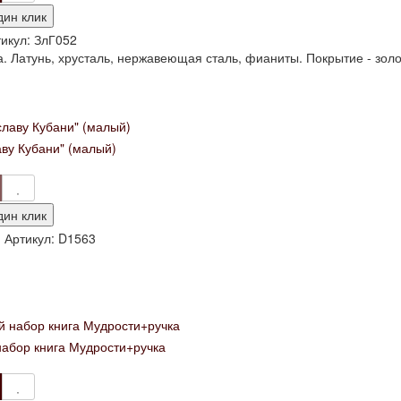
дин клик
икул:
ЗлГ052
. Латунь, хрусталь, нержавеющая сталь, фианиты. Покрытие - золот
аву Кубани" (малый)
дин клик
и
Артикул:
D1563
абор книга Мудрости+ручка