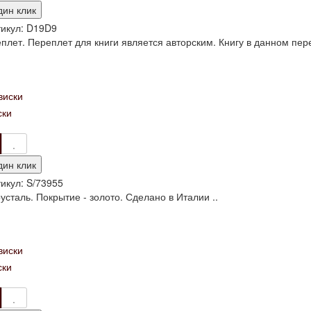
дин клик
икул:
D19D9
лет. Переплет для книги является авторским. Книгу в данном пер
ски
дин клик
икул:
S/73955
усталь. Покрытие - золото. Сделано в Италии ..
ски