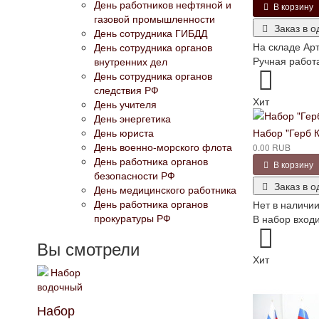
День работников нефтяной и
В корзину
газовой промышленности
Заказ в о
День сотрудника ГИБДД
На складе
Арт
День сотрудника органов
Ручная работа
внутренних дел
День сотрудника органов
следствия РФ
Хит
День учителя
День энергетика
Набор "Герб К
День юриста
День военно-морского флота
0.00 RUB
День работника органов
В корзину
безопасности РФ
Заказ в о
День медицинского работника
День работника органов
Нет в наличи
прокуратуры РФ
В набор входи
Вы смотрели
Хит
Набор