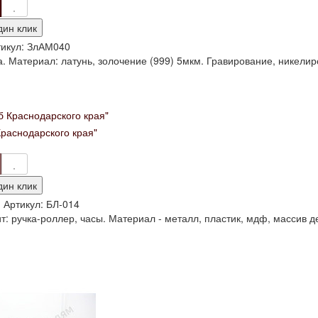
дин клик
икул:
ЗлАМ040
. Материал: латунь, золочение (999) 5мкм. Гравирование, никелиро
раснодарского края"
дин клик
и
Артикул:
БЛ-014
т: ручка-роллер, часы. Материал - металл, пластик, мдф, массив дер