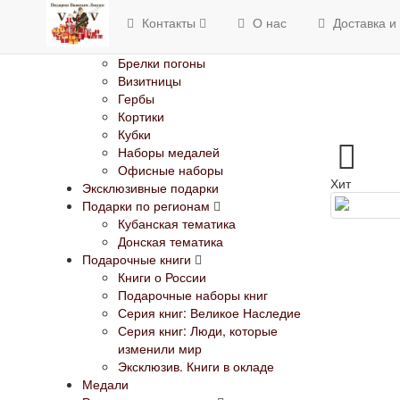
Изделия с Государственной
Контакты
О нас
Доставка и
символикой
Банкноты
Брелки погоны
Визитницы
Гербы
Кортики
Кубки
Наборы медалей
Офисные наборы
Хит
Эксклюзивные подарки
Подарки по регионам
Кубанская тематика
Донская тематика
Подарочные книги
Книги о России
Подарочные наборы книг
Серия книг: Великое Наследие
Серия книг: Люди, которые
изменили мир
Эксклюзив. Книги в окладе
Медали