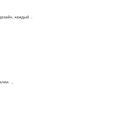
дизайн, каждый ..
лии. ..