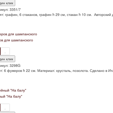
дин клик
икул:
3351/7
т: графин, 6 стаканов, графин h 29 см, стакан h 10 см. Авторский 
в для шампанского
дин клик
икул:
3298G
т: 6 фужеров h 22 см. Материал: хрусталь, позолота. Сделано в Ита
ый "На балу"