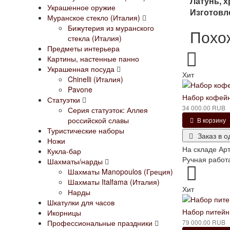
Латунь, х
Украшенное оружие
Изготовл
Муранское стекло (Италия)
Бижутерия из муранского
Похо
стекла (Италия)
Предметы интерьера
Картины, настенные панно
Украшенная посуда
Хит
Chinelli (Италия)
Pavone
Набор кофейн
Статуэтки
34 000.00 RUB
Серия статуэток: Аллея
российской славы
В корзину
Туристические наборы
Заказ в о
Ножи
На складе
Арт
Кукла-бар
Ручная работа
Шахматы/нарды
Шахматы Manopoulos (Греция)
Шахматы Italfama (Италия)
Хит
Нарды
Шкатулки для часов
Набор питейн
Икорницы
79 000.00 RUB
Профессиональные праздники