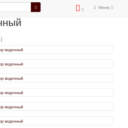
й
Меню
чный
)