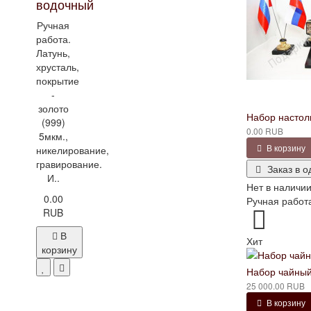
водочный
Ручная
работа.
Латунь,
хрусталь,
покрытие
-
золото
Набор настол
(999)
0.00 RUB
5мкм.,
В корзину
никелирование,
гравирование.
Заказ в о
И..
Нет в наличи
0.00
Ручная работа
RUB
В
Хит
корзину
Набор чайный
25 000.00 RUB
В корзину