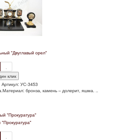
ьный "Двуглавый орел"
дин клик
и
Артикул:
УС-3453
.Материал: бронза, камень – долерит, яшма. ..
 "Прокуратура"