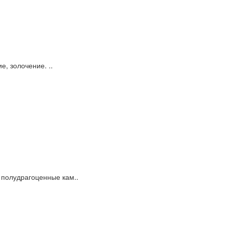
е, золочение. ..
 полудрагоценные кам..