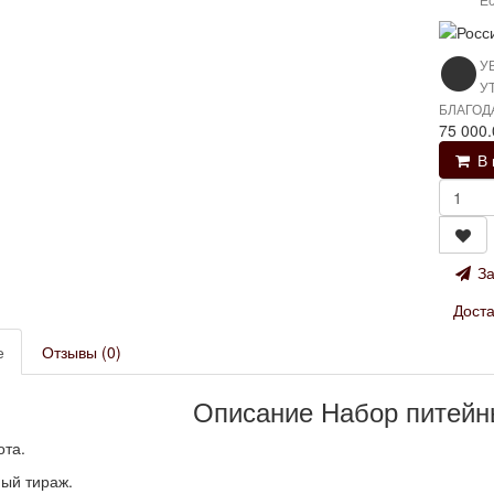
У
У
БЛАГОД
75 000
В 
За
Доста
е
Отзывы (0)
Описание Набор питейн
ота.
ый тираж.