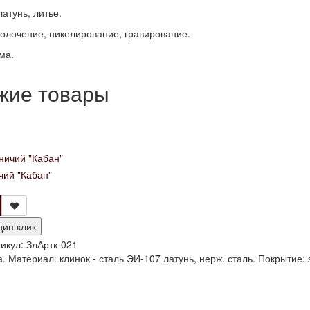
атунь, литье.
золочение, никелирование, гравирование.
ма.
жие товары
чий "Кабан"
дин клик
икул:
ЗлАртк-021
. Материал: клинок - сталь ЭИ-107 латунь, нерж. сталь. Покрытие: з