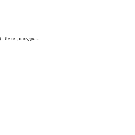
- 5мкм., полудраг..