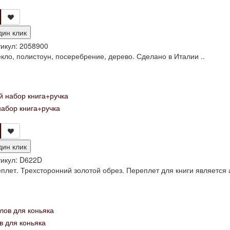
дин клик
икул:
2058900
кло, полистоун, посеребрение, дерево. Сделано в Италии ..
абор книга+ручка
дин клик
икул:
D622D
лет. Трехсторонний золотой обрез. Переплет для книги является ав
в для коньяка