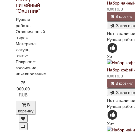
Набор чайный
питейный
0.00 RUB
"Охотник"
В корзину
Ручная
Заказ в о
работа.
Ограниченный
Нет в наличи
тираж.
Ручная работа
Материал:
латунь,
литье.
Хит
Покрытие:
золочение,
Набор кофейн
никелирование,..
0.00 RUB
75
В корзину
000.00
Заказ в о
RUB
Нет в наличи
В
Ручная работ
корзину
Хит