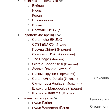
Религиозная тематика
Библия
Иконы
Коран
Православие
Ислам
Пасхальные яйца
Европейские бренды
Ceramiche BRUNO
COSTENARO (Италия)
Посуда Chinelli (Италия)
Статуэтки BOXER (Италия)
The Bridge (Италия)
Giorgio Fedon 1919 (Италия)
Avanzo Daziaro (Италия)
Пивные кружки (Германия)
Описани
CeramicArte Deruta (Италия)
Скульптуры Anglada (Испания)
Шахматы Manopoulos (Греция)
Шахматы Italfama (Италия)
Бизнес аксессуары
Ручная раб
Ручки Parker
Ограниченн
Ручки Waterman (Paris)