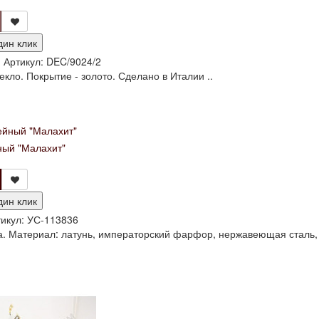
дин клик
и
Артикул:
DEC/9024/2
екло. Покрытие - золото. Сделано в Италии ..
ый "Малахит"
дин клик
икул:
УС-113836
а. Материал: латунь, императорский фарфор, нержавеющая сталь, к