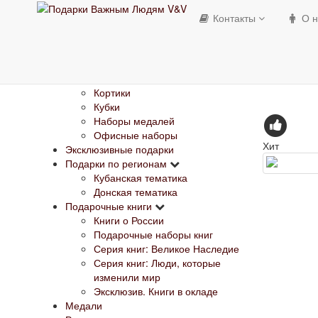
Изделия с Государственной
Контакты
О н
символикой
Банкноты
Брелки погоны
Визитницы
Гербы
Кортики
Кубки
Наборы медалей
Офисные наборы
Хит
Эксклюзивные подарки
Подарки по регионам
Кубанская тематика
Донская тематика
Подарочные книги
Книги о России
Подарочные наборы книг
Серия книг: Великое Наследие
Серия книг: Люди, которые
изменили мир
Эксклюзив. Книги в окладе
Медали