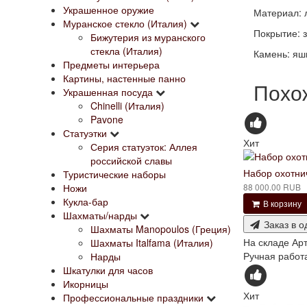
Украшенное оружие
Материал: л
Муранское стекло (Италия)
Покрытие: 
Бижутерия из муранского
стекла (Италия)
Камень: яш
Предметы интерьера
Картины, настенные панно
Похо
Украшенная посуда
Chinelli (Италия)
Pavone
Статуэтки
Хит
Серия статуэток: Аллея
российской славы
Набор охотни
Туристические наборы
Ножи
88 000.00 RUB
Кукла-бар
В корзину
Шахматы/нарды
Заказ в о
Шахматы Manopoulos (Греция)
На складе
Арт
Шахматы Italfama (Италия)
Ручная работа
Нарды
Шкатулки для часов
Икорницы
Хит
Профессиональные праздники