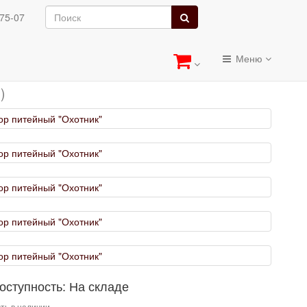
отник"
-75-07
"Охотник"
Меню
)
оступность: На складе
ть в наличии