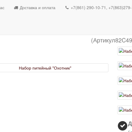
Набор питейный "Ох
ас
Доставка и оплата
+7(861) 290-10-71, +7(863)279
Набор питейный 
(Артикул82C49
Д
Ес