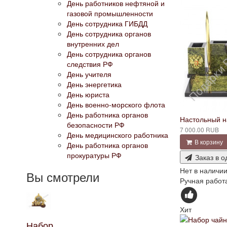
День работников нефтяной и
газовой промышленности
День сотрудника ГИБДД
День сотрудника органов
внутренних дел
День сотрудника органов
следствия РФ
День учителя
День энергетика
День юриста
День военно-морского флота
День работника органов
Настольный н
безопасности РФ
7 000.00 RUB
День медицинского работника
В корзину
День работника органов
прокуратуры РФ
Заказ в о
Нет в наличи
Вы смотрели
Ручная работа
Хит
Набор