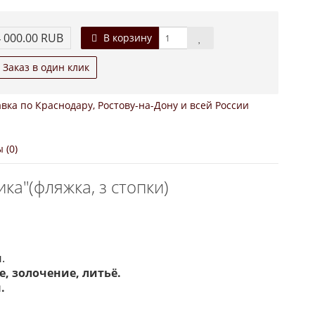
 000.00 RUB
В корзину
Заказ в один клик
вка по Краснодару, Ростову-на-Дону и всей России
 (0)
ка"(фляжка, з стопки)
м
.
, золочение, литьё.
.