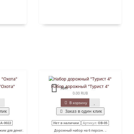
"Охота"
Набор дорожный "Турист 4"
Хит
0.00 RUB
В корзину
клик
Заказ в один клик
А-0022
Нет в наличии
Артикул:
ОВ-05
жим для денег.
Дорожный набор на 6 персон. ..