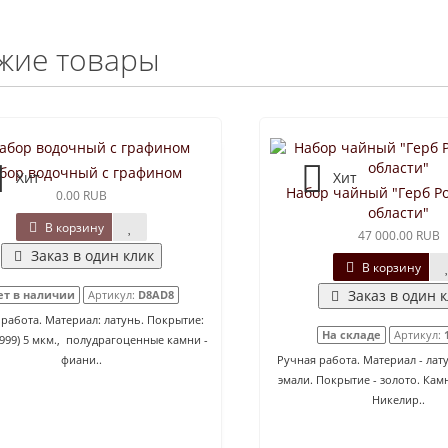
жие товары
бор водочный с графином
Хит
Хит
Набор чайный "Герб Р
0.00 RUB
области"
В корзину
47 000.00 RUB
Заказ в один клик
В корзину
Заказ в один 
ет в наличии
Артикул:
D8AD8
работа. Материал: латунь. Покрытие:
На складе
Артикул:
(999) 5 мкм., полудрагоценные камни -
фиани..
Ручная работа. Материал - лату
эмали. Покрытие - золото. Кам
Никелир..