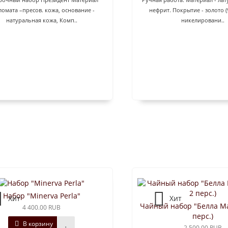
ломата –пресов. кожа, основание -
нефрит. Покрытие - золото (
натуральная кожа, Комп..
никелировани..
Набор "Minerva Perla"
Хит
Хит
Чайный набор "Белла Ма
4 400.00 RUB
перс.)
В корзину
2 500.00 RUB