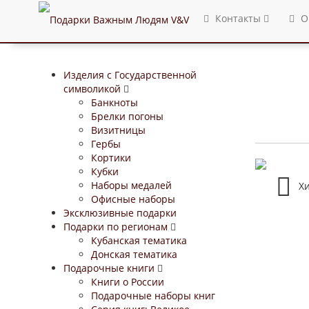
Контакты
О
Изделия с Государственной
символикой
Банкноты
Брелки погоны
Визитницы
Гербы
Кортики
Кубки
Наборы медалей
Х
Офисные наборы
Эксклюзивные подарки
Подарки по регионам
Кубанская тематика
Донская тематика
Подарочные книги
Книги о России
Подарочные наборы книг