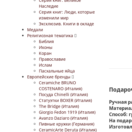
Серия книг: Великое
Наследие
Серия книг: Люди, которые
изменили мир
Эксклюзив. Книги в окладе
Медали
Религиозная тематика
Библия
Иконы
Коран
Православие
Ислам
Пасхальные яйца
Европейские бренды
Ceramiche BRUNO
COSTENARO (Италия)
Подаро
Посуда Chinelli (Италия)
Статуэтки BOXER (Италия)
Ручная р
The Bridge (Италия)
Материал
Giorgio Fedon 1919 (Италия)
Способ: 
Avanzo Daziaro (Италия)
На подар
Пивные кружки (Германия)
Изготов
CeramicArte Deruta (Италия)