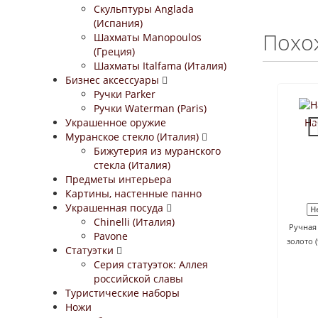
Скульптуры Anglada
(Испания)
Похо
Шахматы Manopoulos
(Греция)
Шахматы Italfama (Италия)
Бизнес аксессуары
Ручки Parker
Ручки Waterman (Paris)
Украшенное оружие
На
Муранское стекло (Италия)
Бижутерия из муранского
стекла (Италия)
Предметы интерьера
Картины, настенные панно
Украшенная посуда
Н
Chinelli (Италия)
Ручная 
Pavone
золото 
Статуэтки
Серия статуэток: Аллея
российской славы
Туристические наборы
Ножи