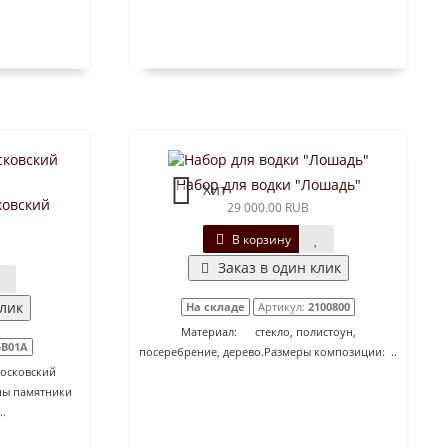
Набор для водки "Лошадь"
Хит
ковский
29 000.00 RUB
В корзину
Заказ в один клик
клик
На складе
Артикул:
2100800
Материал: стекло, полистоун,
5B01A
посеребрение, дерево.Размеры композиции: ..
Московский
ны памятники
..