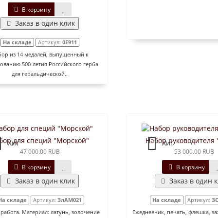
В корзину
Заказ в один клик
На складе
Артикул:
0E911
ор из 14 медалей, выпущенный к
ованию 500-летия Российского герба
для геральдической..
бор для специй "Морской"
Набор руководителя 
Хит
Хит
47 000.00 RUB
53 000.00 RUB
В корзину
В корзину
Заказ в один клик
Заказ в один 
На складе
Артикул:
ЗлАМ021
На складе
Артикул:
ЗС
работа. Материал: латунь, золочение
Ежедневник, печать, флешка, за