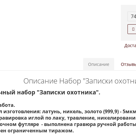
74
Доста
Описание
Отзывы
Описание Набор "Записки охотни
чный набор "Записки охотника".
абота.
 изготовления: латунь, никель, золото (999,9) - 5мк
гравировка иглой по лаку, травление, никелирование
очном футляре - выполнена гравюра ручной работы
лен ограниченным тиражом.