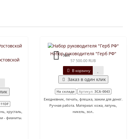
Набор руководителя "Герб РФ"
Хит
остовской
57 500.00 RUB
В корзину
Заказ в один клик
клик
На складе
Артикул:
ЗСА-0043
Ежедневник, печать, флешка, зажим для денег.
111DF
Ручная работа. Материал: кожа, латунь,
нь, хрусталь,
никель, зол..
ни - фианиты.