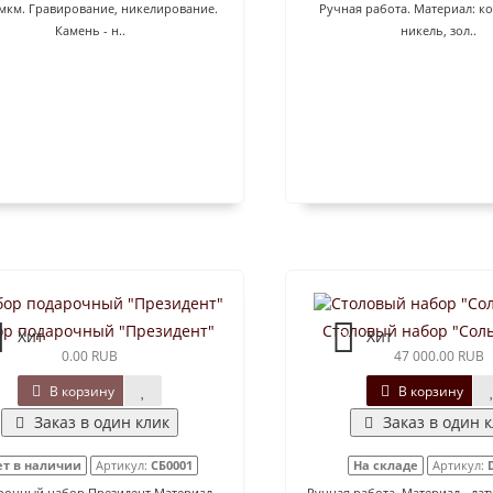
5мкм. Гравирование, никелирование.
Ручная работа. Материал: ко
Камень - н..
никель, зол..
ор подарочный "Президент"
Столовый набор "Сол
Хит
Хит
0.00 RUB
47 000.00 RUB
В корзину
В корзину
Заказ в один клик
Заказ в один 
ет в наличии
Артикул:
СБ0001
На складе
Артикул:
рочный набор Президент Материал
Ручная работа. Материал - лат