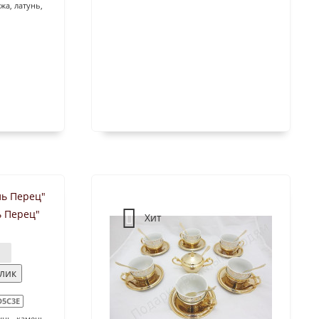
жа, латунь,
ь Перец"
Хит
клик
D5C3E
унь, камень -