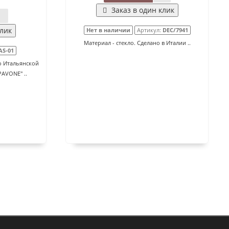
Заказ в один клик
клик
Нет в наличии
Артикул:
DEC/7941
Материал - стекло. Сделано в Италии ..
AS-01
о Итальянской
AVONE" ..