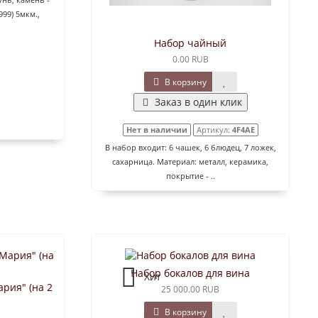
999) 5мкм.,
Набор чайный
0.00 RUB
В корзину
Заказ в один клик
Нет в наличии
Артикул:
4F4AE
В набор входит: 6 чашек, 6 блюдец, 7 ложек,
сахарница. Материал: металл, керамика,
покрытие - ..
Набор бокалов для вина
Хит
рия" (на 2
25 000.00 RUB
В корзину