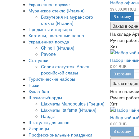
Набор офисны
Украшенное оружие
39 000.00 RUB
Муранское стекло (Италия)
Бижутерия из муранского
В корзину
стекла (Италия)
Заказ в один
Предметы интерьера
На складе
Арт
Картины, настенные панно
Ручная работа
Украшенная посуда
Хит
Chinelli (Италия)
Pavone
Набор чайный
Статуэтки
Серия статуэток: Аллея
0.00 RUB
российской славы
В корзину
Туристические наборы
Заказ в один
Ножи
Кукла-бар
Нет в наличи
Шахматы/нарды
Ручная работа
Шахматы Manopoulos (Греция)
Хит
Шахматы Italfama (Италия)
Нарды
Набор чайный
Шкатулки для часов
0.00 RUB
Икорницы
В корзину
Профессиональные праздники