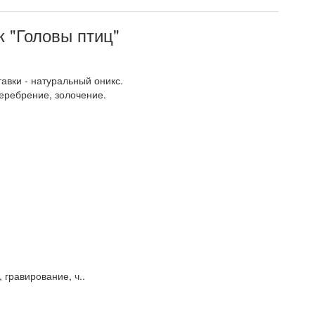
к "Головы птиц"
авки - натуральный оникс.
еребрение, золочение.
 гравирование, ч..