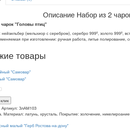
Описание Набор из 2 чаро
2 чарок "Головы птиц"
нейзильбер (мельхиор с серебром), серебро 999º, золото 999º, вст
именяемая при изготовлении: ручная работа, литье полирование, с
жие товары
ый "Самовар"
 клик
и
Артикул:
ЗлАМ103
. Материал: латунь, хрусталь. Покрытие: золочение, никелироание,