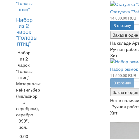
Статуэтка "За
14 000.00 RUB
Набор
из 2
В корзину
чарок
Заказ в один
"Головы
птиц"
На складе
Арт
Ручная работа
Набор
Хит
из 2
чарок
Набор рюмок "
"Головы
11 500.00 RUB
птиц"
В корзину
Материалы:
нейзильбер
Заказ в один
(мельхиор
Нет в наличи
с
Ручная работа
серебром),
Хит
серебро
999º,
зол..
0.00