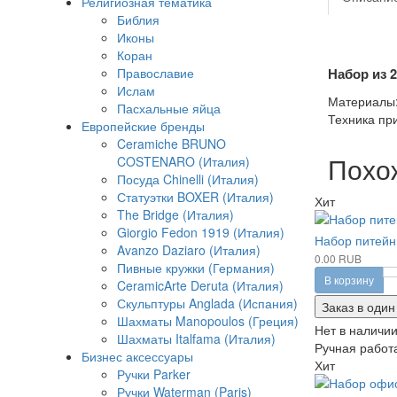
Религиозная тематика
Библия
Иконы
Коран
Православие
Набор из 
Ислам
Материалы: 
Пасхальные яйца
Техника пр
Европейские бренды
Ceramiche BRUNO
Похо
COSTENARO (Италия)
Посуда Chinelli (Италия)
Статуэтки BOXER (Италия)
Хит
The Bridge (Италия)
Giorgio Fedon 1919 (Италия)
Набор питейн
Avanzo Daziaro (Италия)
0.00 RUB
Пивные кружки (Германия)
В корзину
CeramicArte Deruta (Италия)
Скульптуры Anglada (Испания)
Заказ в один
Шахматы Manopoulos (Греция)
Нет в наличи
Шахматы Italfama (Италия)
Ручная работа
Бизнес аксессуары
Хит
Ручки Parker
Ручки Waterman (Paris)