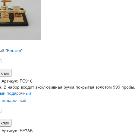
й "Банкир"
 клик
и
Артикул:
FC916
. В набор входит эксклюзивная ручка покрытая золотом 999 пробы.
й подарочный
 клик
и
Артикул:
FE78B