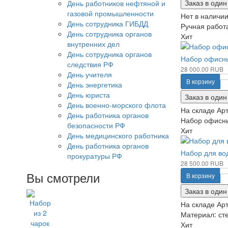
Заказ в один
День работников нефтяной и
газовой промышленности
Нет в наличи
День сотрудника ГИБДД
Ручная работа
День сотрудника органов
Хит
внутренних дел
День сотрудника органов
Набор офисны
следствия РФ
28 000.00 RUB
День учителя
В корзину
День энергетика
День юриста
Заказ в один
День военно-морского флота
На складе
Арт
День работника органов
Набор офисный
безопасности РФ
Хит
День медицинского работника
День работника органов
Набор для во
прокуратуры РФ
28 500.00 RUB
Вы смотрели
В корзину
Заказ в один
На складе
Арт
Материал: сте
Хит