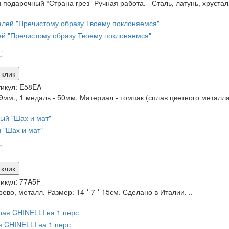
 подарочный “Страна грез” Ручная работа. Сталь, латунь, хрустал
й "Пречистому образу Твоему поклоняемся"
 клик
икул:
E58EA
9мм., 1 медаль - 50мм. Материал - томпак (сплав цветного металла
 "Шах и мат"
 клик
икул:
77A5F
ево, металл. Размер: 14 * 7 * 15см. Сделано в Италии. ..
я CHINELLI на 1 перс