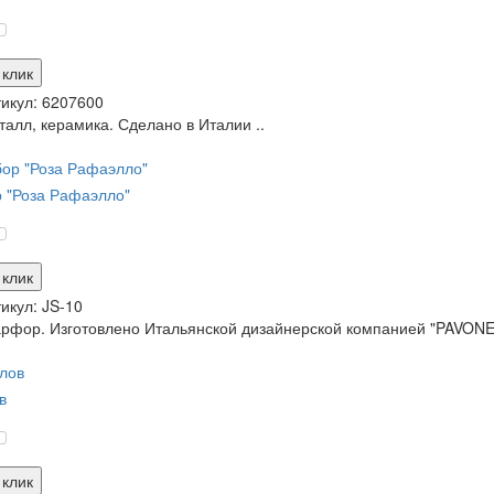
 клик
икул:
6207600
алл, керамика. Сделано в Италии ..
 "Роза Рафаэлло"
 клик
икул:
JS-10
рфор. Изготовлено Итальянской дизайнерской компанией "PAVONE"
в
 клик