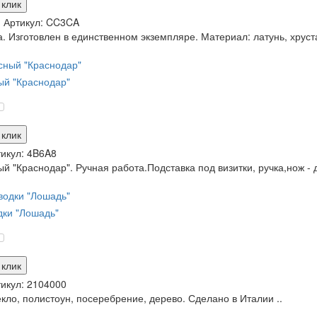
 клик
и
Артикул:
CC3CA
. Изготовлен в единственном экземпляре. Материал: латунь, хруст
й "Краснодар"
 клик
икул:
4B6A8
 "Краснодар". Ручная работа.Подставка под визитки, ручка,нож - д
дки "Лошадь"
 клик
икул:
2104000
кло, полистоун, посеребрение, дерево. Сделано в Италии ..