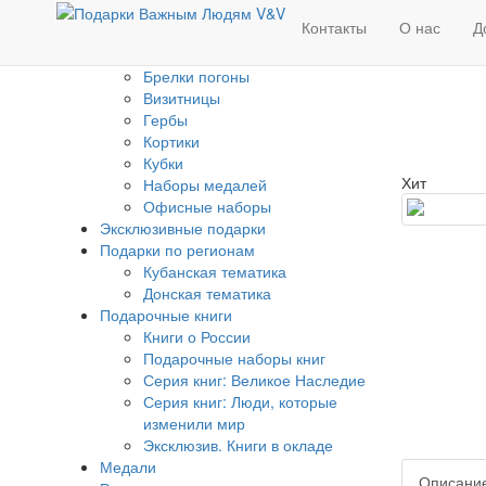
Изделия с Государственной
Контакты
О нас
Д
символикой
Банкноты
Брелки погоны
Визитницы
Гербы
Кортики
Кубки
Хит
Наборы медалей
Офисные наборы
Эксклюзивные подарки
Подарки по регионам
Кубанская тематика
Донская тематика
Подарочные книги
Книги о России
Подарочные наборы книг
Серия книг: Великое Наследие
Серия книг: Люди, которые
изменили мир
Эксклюзив. Книги в окладе
Медали
Описани