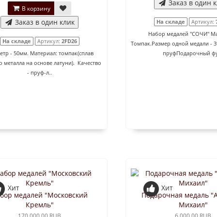
Заказ в один 
В корзину
Заказ в один клик
На складе
Артикул:
Набор медалей "СОЧИ" М
На складе
Артикул:
2FD26
Томпак.Размер одной медали - 3
тр - 50мм. Материал: томпак(сплав
пруфПодарочный фу
о металла на основе латуни). Качество
- пруф-л..
Хит
Хит
бор медалей "Московский
Подарочная медаль "
Кремль"
Михаил"
170 000.00 RUB
6 000.00 RUB