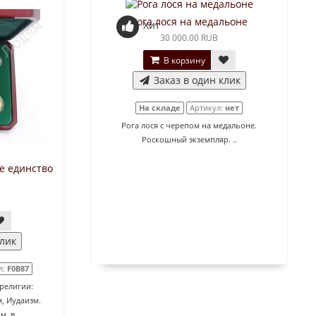
Рога лося на медальоне
Хит
30 000.00 RUB
В корзину
Заказ в один клик
На складе
Артикул:
нет
Рога лося с черепом на медальоне.
Роскошный экземпляр. ..
е единство
клик
л:
F0B87
религии:
м, Иудаизм.
. в..