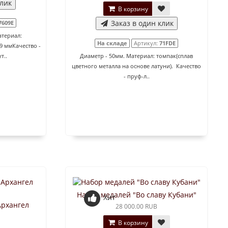
клик
В корзину
Заказ в один клик
7609E
атериал:
На складе
Артикул:
71FDE
9 ммКачество -
т..
Диаметр - 50мм. Материал: томпак(сплав
цветного металла на основе латуни). Качество
- пруф-л..
Набор медалей "Во славу Кубани"
Хит
Архангел
28 000.00 RUB
В корзину