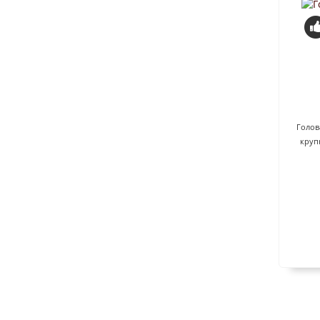
Го
Голов
крупн