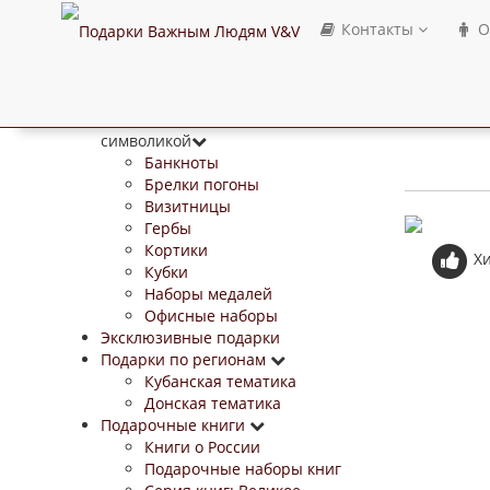
Контакты
О
Изделия с Государственной
символикой
Банкноты
Брелки погоны
Визитницы
Гербы
Кортики
Х
Кубки
Наборы медалей
Офисные наборы
Эксклюзивные подарки
Подарки по регионам
Кубанская тематика
Донская тематика
Подарочные книги
Книги о России
Подарочные наборы книг