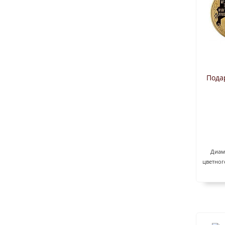
Пода
Диаме
цветног