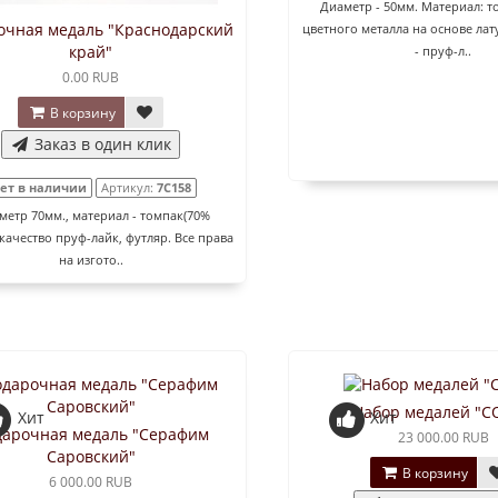
Диаметр - 50мм. Материал: т
очная медаль "Краснодарский
цветного металла на основе лат
край"
- пруф-л..
0.00 RUB
В корзину
Заказ в один клик
ет в наличии
Артикул:
7C158
етр 70мм., материал - томпак(70%
 качество пруф-лайк, футляр. Все права
на изгото..
Набор медалей "С
Хит
Хит
арочная медаль "Серафим
23 000.00 RUB
Саровский"
В корзину
6 000.00 RUB