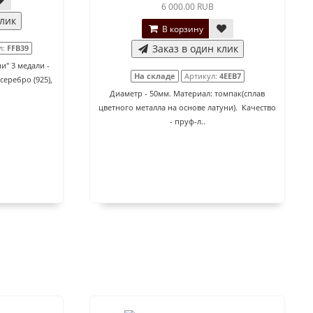
6 000.00 RUB
клик
В корзину
Заказ в один клик
л:
FFB39
и" 3 медали -
На складе
Артикул:
4EEB7
серебро (925),
Диаметр - 50мм. Материал: томпак(сплав
цветного металла на основе латуни). Качество
- пруф-л..