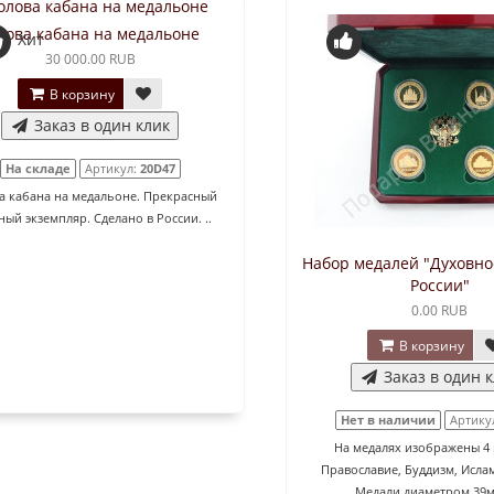
лова кабана на медальоне
Хит
Хит
30 000.00 RUB
В корзину
Заказ в один клик
На складе
Артикул:
20D47
а кабана на медальоне. Прекрасный
ый экземпляр. Сделано в России. ..
Набор медалей "Духовно
России"
0.00 RUB
В корзину
Заказ в один 
Нет в наличии
Артику
На медалях изображены 4 
Православие, Буддизм, Исла
Медали диаметром 39мм