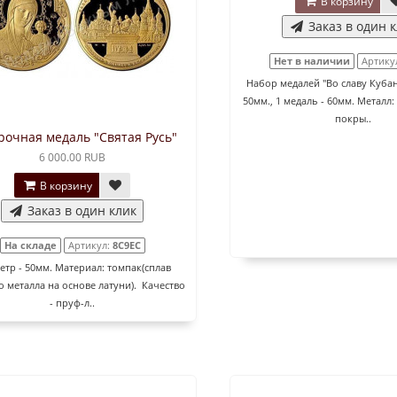
В корзину
Заказ в один 
Нет в наличии
Артику
Набор медалей "Во славу Кубан
50мм., 1 медаль - 60мм. Металл: 
покры..
рочная медаль "Святая Русь"
6 000.00 RUB
В корзину
Заказ в один клик
На складе
Артикул:
8C9EC
тр - 50мм. Материал: томпак(сплав
о металла на основе латуни). Качество
- пруф-л..