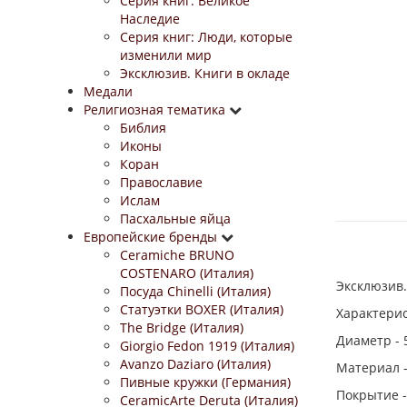
Серия книг: Великое
Наследие
Серия книг: Люди, которые
изменили мир
Эксклюзив. Книги в окладе
Медали
Религиозная тематика
Библия
Иконы
Коран
Православие
Ислам
Пасхальные яйца
Европейские бренды
Ceramiche BRUNO
COSTENARO (Италия)
Эксклюзив.
Посуда Chinelli (Италия)
Статуэтки BOXER (Италия)
Характери
The Bridge (Италия)
Диаметр - 
Giorgio Fedon 1919 (Италия)
Avanzo Daziaro (Италия)
Материал -
Пивные кружки (Германия)
Покрытие -
CeramicArte Deruta (Италия)