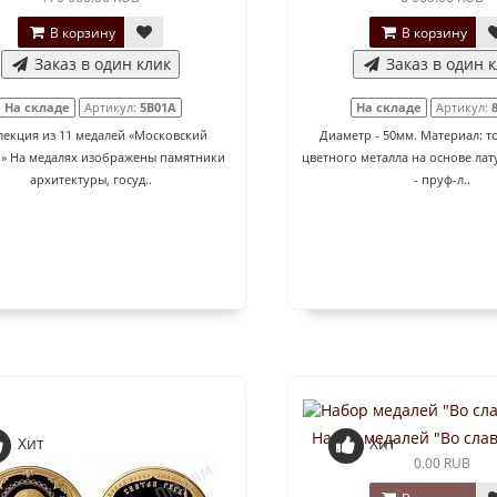
В корзину
В корзину
Заказ в один клик
Заказ в один 
На складе
Артикул:
5B01A
На складе
Артикул:
лекция из 11 медалей «Московский
Диаметр - 50мм. Материал: т
» На медалях изображены памятники
цветного металла на основе лат
архитектуры, госуд..
- пруф-л..
Набор медалей "Во сла
Хит
Хит
0.00 RUB