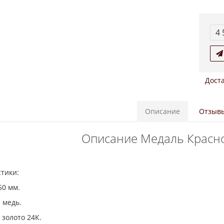
4 
Доста
Описание
Отзывы
Описание Медаль Красно
стики:
50 мм.
 медь.
 золото 24К.