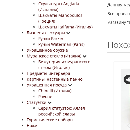
Скульптуры Anglada
Данная мед
(Испания)
Все права
Шахматы Manopoulos
(Греция)
магазину 
Шахматы Italfama (Италия)
Бизнес аксессуары
Ручки Parker
Похо
Ручки Waterman (Paris)
Украшенное оружие
Муранское стекло (Италия)
Бижутерия из муранского
стекла (Италия)
Предметы интерьера
Картины, настенные панно
Украшенная посуда
Chinelli (Италия)
Pavone
Статуэтки
Серия статуэток: Аллея
российской славы
Туристические наборы
Ножи