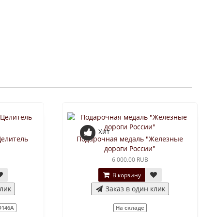
Хит
Целитель
Подарочная медаль "Железные
"
дороги России"
6 000.00 RUB
В корзину
клик
Заказ в один клик
D146A
На складе