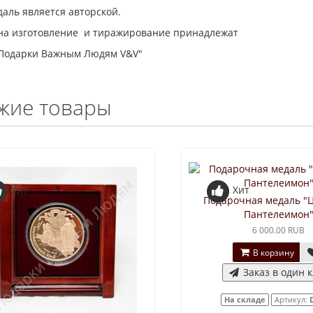
аль является авторской.
 на изготовление и тиражирование принадлежат
"Подарки Важным Людям V&V"
жие товары
Хит
Хит
Подарочная медаль "
Пантелеимон
6 000.00 RUB
В корзину
Заказ в один 
На складе
Артикул: