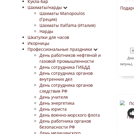
Кукла-бар
Шахматы/нарды
Подар
Шахматы Manopoulos
(Греция)
Шахматы Italfama (Италия)
Нарды
Шкатулки для часов
Икорницы
Профессиональные праздники
Н
День работников нефтяной и
Диам
газовой промышленности
латунь),
День сотрудника ГИБДД
День сотрудника органов
внутренних дел
День сотрудника органов
следствия РФ
День учителя
День энергетика
День юриста
День военно-морского флота
Под
День работника органов
безопасности РФ
День медицинского