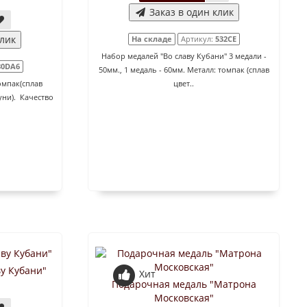
Заказ в один клик
клик
На складе
Артикул:
532CE
Набор медалей "Во славу Кубани" 3 медали -
80DA6
50мм., 1 медаль - 60мм. Металл: томпак (сплав
омпак(сплав
цвет..
уни). Качество
ву Кубани"
Хит
Подарочная медаль "Матрона
Московская"