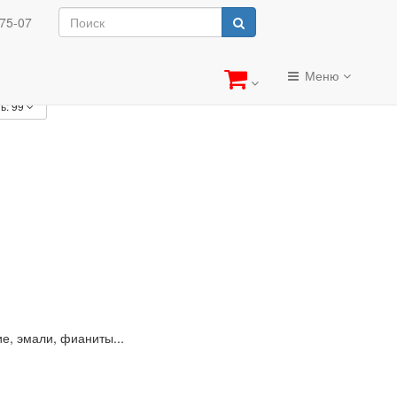
-75-07
Меню
ь:
99
е, эмали, фианиты...