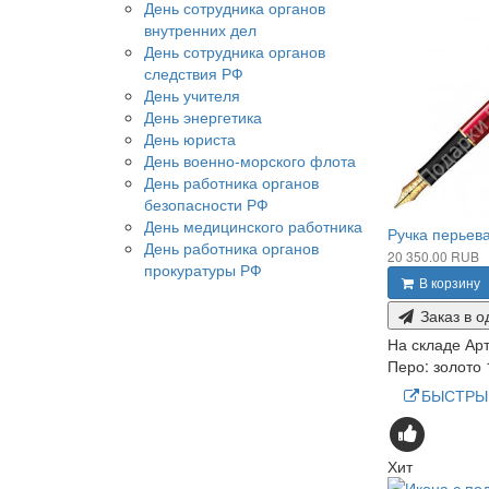
День сотрудника органов
внутренних дел
День сотрудника органов
следствия РФ
День учителя
День энергетика
День юриста
День военно-морского флота
День работника органов
безопасности РФ
День медицинского работника
Ручка перьев
День работника органов
20 350.00 RUB
прокуратуры РФ
В корзину
Заказ в о
На складе
Арт
Перо: золото
БЫСТРЫ
Хит