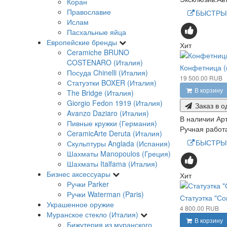
Коран
Православие
БЫСТРЫ
Ислам
Пасхальные яйца
Европейские бренды
Хит
Ceramiche BRUNO
COSTENARO (Италия)
Конфетница (
Посуда Chinelli (Италия)
19 500.00 RUB
Статуэтки BOXER (Италия)
В корзину
The Bridge (Италия)
Giorgio Fedon 1919 (Италия)
Заказ в о
Avanzo Daziaro (Италия)
В наличии
Ар
Пивные кружки (Германия)
Ручная работа
CeramicArte Deruta (Италия)
БЫСТРЫ
Скульптуры Anglada (Испания)
Шахматы Manopoulos (Греция)
Шахматы Italfama (Италия)
Бизнес аксессуары
Хит
Ручки Parker
Ручки Waterman (Paris)
Статуэтка "Со
Украшенное оружие
4 800.00 RUB
Муранское стекло (Италия)
В корзину
Бижутерия из муранского