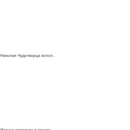
 Николая Чудотворца испол..
Иисуса исполнен в техник..