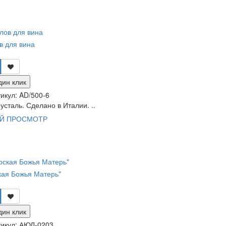
в для вина
дин клик
икул:
AD/500-6
усталь. Сделано в Италии. ..
Й ПРОСМОТР
кая Божья Матерь"
дин клик
икул:
АЮЛ-0203