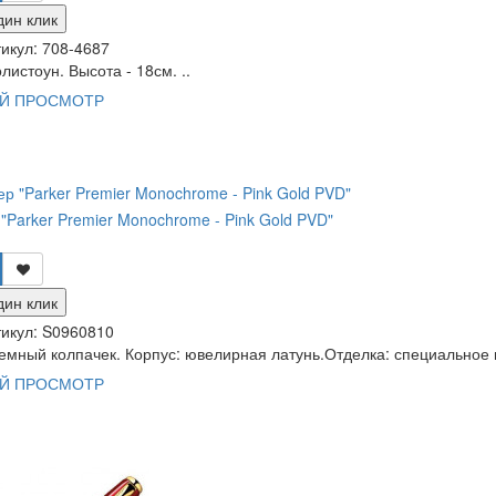
дин клик
икул:
708-4687
листоун. Высота - 18см. ..
Й ПРОСМОТР
"Parker Premier Monochrome - Pink Gold PVD"
дин клик
икул:
S0960810
емный колпачек. Корпус: ювелирная латунь.Отделка: специальное п
Й ПРОСМОТР