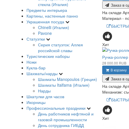
стекла (Италия)
Заказ в о
Предметы интерьера
На складе
Арт
Картины, настенные панно
Материал - по
Украшенная посуда
БЫСТРЫ
Chinelli (Италия)
Pavone
Статуэтки
Хит
Серия статуэток: Аллея
российской славы
Туристические наборы
Ручка-роллер 
Ножи
28 000.00 RUB
Кукла-бар
В корзину
Шахматы/нарды
Заказ в о
Шахматы Manopoulos (Греция)
Шахматы Italfama (Италия)
На складе
Арт
Нарды
Механизм: съ
Шкатулки для часов
БЫСТРЫ
Икорницы
Профессиональные праздники
День работников нефтяной и
Хит
газовой промышленности
День сотрудника ГИБДД