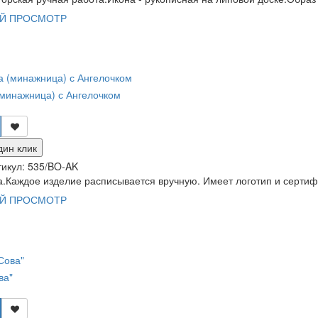
Й ПРОСМОТР
минажница) с Ангелочком
дин клик
тикул:
535/BO-AK
.Каждое изделие расписывается вручную. Имеет логотип и сертифи
Й ПРОСМОТР
ва"