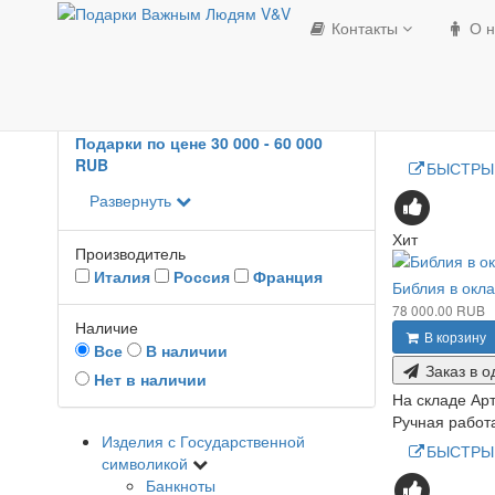
Параметры
Контакты
О н
Пас
Цена
1500
-
290000
RUB
Подарки по цене 1 500 - 30 000 RUB
Подарки по цене 30 000 - 60 000
RUB
БЫСТРЫ
Развернуть
Хит
Производитель
Италия
Россия
Франция
Библия в окл
78 000.00 RUB
Наличие
В корзину
Все
В наличии
Заказ в о
Нет в наличии
На складе
Арт
Ручная работа
Изделия с Государственной
БЫСТРЫ
символикой
Банкноты