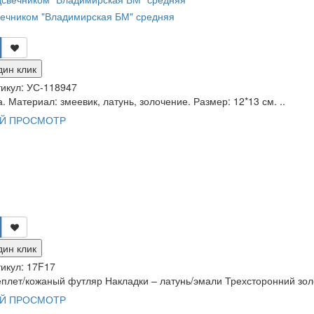
вечником "Владимирская БМ" средняя
дин клик
икул:
УС-118947
. Материал: змеевик, латунь, золочение. Размер: 12*13 см. ..
Й ПРОСМОТР
дин клик
икул:
17F17
плет/кожаный футляр Накладки – латунь/эмали Трехсторонний золо
Й ПРОСМОТР