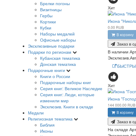
Брелки погоны
Хит
Визитницы
Гербы
Икона "Никол
Кортики
0.00 RUB
Кубки
Наборы медалей
В корзину
Офисные наборы
Заказ в о
Эксклюзивные подарки
В наличии
Ар
Подарки по регионам
Эксклюзив.Авт
Кубанская тематика
Донская тематика
БЫСТРЫ
Подарочные книги
Книги о России
Подарочные наборы книг
Хит
Серия книг: Великое Наследие
Серия книг: Люди, которые
Икона "Госпо
изменили мир
144 000.00 RUB
Эксклюзив. Книги в окладе
В корзину
Медали
Религиозная тематика
Заказ в о
Библия
На складе
Арт
Иконы
Эксклюзив.Авт