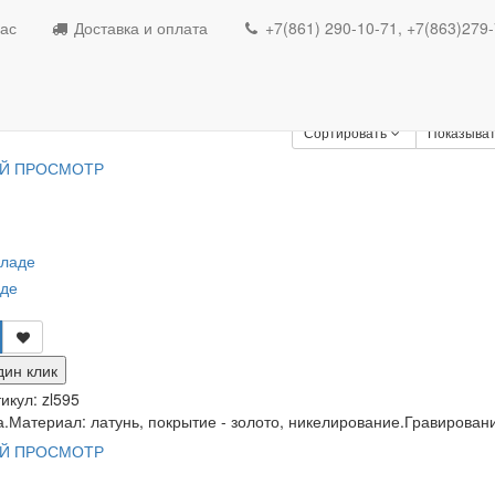
Пасха
ас
Доставка и оплата
+7(861) 290-10-71, +7(863)279
ха
Сортировать
Показыват
Й ПРОСМОТР
аде
дин клик
икул:
zl595
.Материал: латунь, покрытие - золото, никелирование.Гравировани
Й ПРОСМОТР