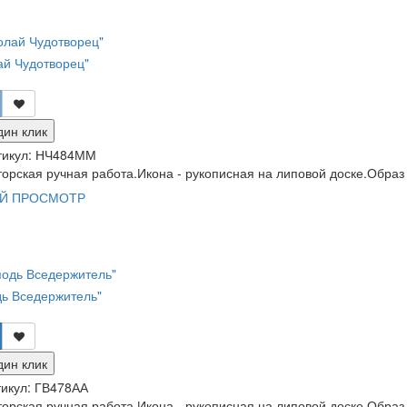
ай Чудотворец"
дин клик
тикул:
НЧ484ММ
орская ручная работа.Икона - рукописная на липовой доске.Образ
Й ПРОСМОТР
дь Вседержитель"
дин клик
икул:
ГВ478АА
орская ручная работа.Икона - рукописная на липовой доске.Образ 