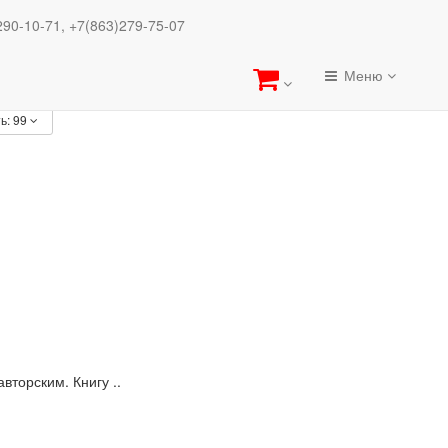
ника органов безопасности РФ
290-10-71, +7(863)279-75-07
асности РФ
Меню
ь:
99
вторским. Книгу ..