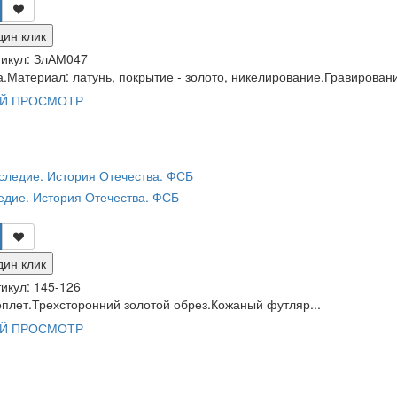
дин клик
икул:
ЗлАМ047
.Материал: латунь, покрытие - золото, никелирование.Гравирован
Й ПРОСМОТР
едие. История Отечества. ФСБ
дин клик
икул:
145-126
плет.Трехсторонний золотой обрез.Кожаный футляр...
Й ПРОСМОТР