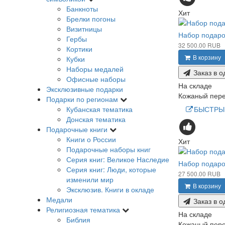
Банкноты
Хит
Брелки погоны
Визитницы
Набор подаро
Гербы
32 500.00 RUB
Кортики
В корзину
Кубки
Наборы медалей
Заказ в о
Офисные наборы
На складе
Эксклюзивные подарки
Кожаный переп
Подарки по регионам
БЫСТРЫ
Кубанская тематика
Донская тематика
Подарочные книги
Книги о России
Хит
Подарочные наборы книг
Серия книг: Великое Наследие
Набор подаро
Серия книг: Люди, которые
27 500.00 RUB
изменили мир
В корзину
Эксклюзив. Книги в окладе
Медали
Заказ в о
Религиозная тематика
На складе
Библия
Кожаный переп