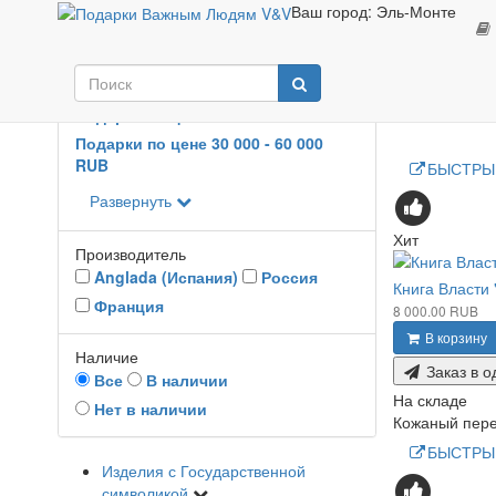
Ваш город:
Эль-Монте
Параметры
День
Цена
5300
-
215000
RUB
Подарки по цене 5 300 - 30 000 RUB
Подарки по цене 30 000 - 60 000
RUB
БЫСТРЫ
Развернуть
Хит
Производитель
Anglada (Испания)
Россия
Книга Власти
Франция
8 000.00 RUB
В корзину
Наличие
Заказ в о
Все
В наличии
На складе
Нет в наличии
Кожаный переп
БЫСТРЫ
Изделия с Государственной
символикой