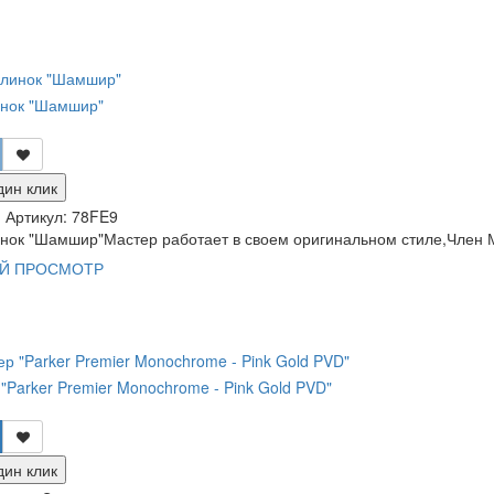
инок "Шамшир"
дин клик
и
Артикул:
78FE9
инок "Шамшир"Мастер работает в своем оригинальном стиле,Член 
Й ПРОСМОТР
"Parker Premier Monochrome - Pink Gold PVD"
дин клик