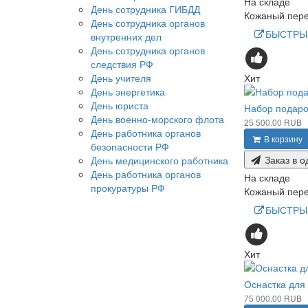
На складе
День сотрудника ГИБДД
Кожаный переп
День сотрудника органов
БЫСТРЫ
внутренних дел
День сотрудника органов
следствия РФ
Хит
День учителя
День энергетика
День юриста
Набор подаро
День военно-морского флота
25 500.00 RUB
День работника органов
В корзину
безопасности РФ
Заказ в о
День медицинского работника
День работника органов
На складе
прокуратуры РФ
Кожаный переп
БЫСТРЫ
Хит
Оснастка для 
75 000.00 RUB