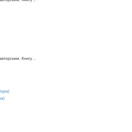
вторским. Книгу ..
ра)