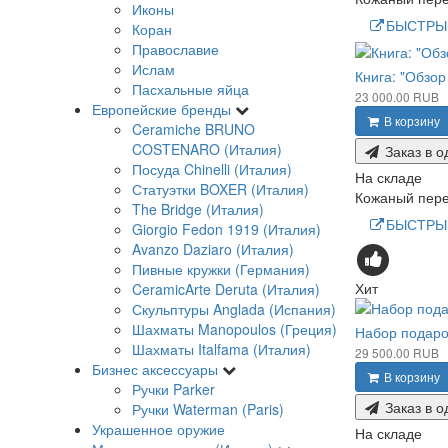
Иконы
БЫСТРЫ
Коран
Православие
Ислам
Книга: "Обзор
Пасхальные яйца
23 000.00 RUB
Европейские бренды
В корзину
Ceramiche BRUNO
COSTENARO (Италия)
Заказ в о
Посуда Chinelli (Италия)
На складе
Статуэтки BOXER (Италия)
Кожаный переп
The Bridge (Италия)
БЫСТРЫ
Giorgio Fedon 1919 (Италия)
Avanzo Daziaro (Италия)
Пивные кружки (Германия)
Хит
CeramicArte Deruta (Италия)
Скульптуры Anglada (Испания)
Шахматы Manopoulos (Греция)
Набор подаро
Шахматы Italfama (Италия)
29 500.00 RUB
Бизнес аксессуары
В корзину
Ручки Parker
Заказ в о
Ручки Waterman (Paris)
Украшенное оружие
На складе