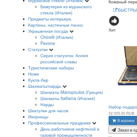
Муранское стекло (Италия)
Кожаный переп
Бижутерия из муранского
БЫСТРЫ
стекла (Италия)
Предметы интерьера
Картины, настенные панно
Хит
Украшенная посуда
Chinelli (Италия)
Pavone
Статуэтки
Серия статуэток: Аллея
российской славы
Туристические наборы
Ножи
Кукла-бар
Шахматы/нарды
Шахматы Manopoulos (Греция)
Шахматы Italfama (Италия)
Нарды
Набор подаро
Шкатулки для часов
32 000.00 RUB
Икорницы
В корзину
Профессиональные праздники
День работников нефтяной и
Заказ в о
газовой промышленности