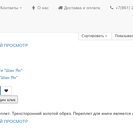
Профессиональные праздники
День работ
Контакты
О нас
Доставка и оплата
+7(861) 
 работника органов безоп
Сортировать
Показыват
Й ПРОСМОТР
 "Шан Ян"
дин клик
лет. Трехсторонний золотой обрез. Переплет для книги является а
Й ПРОСМОТР