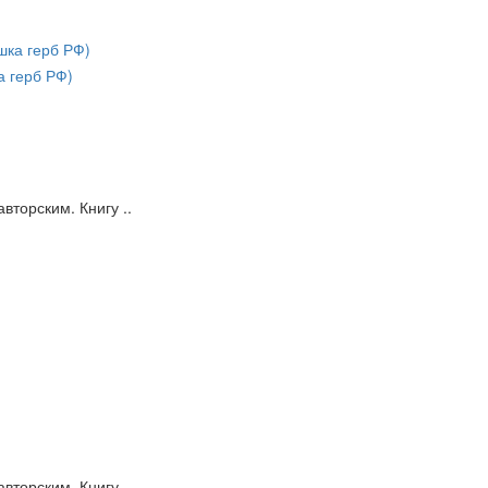
а герб РФ)
вторским. Книгу ..
вторским. Книгу ..