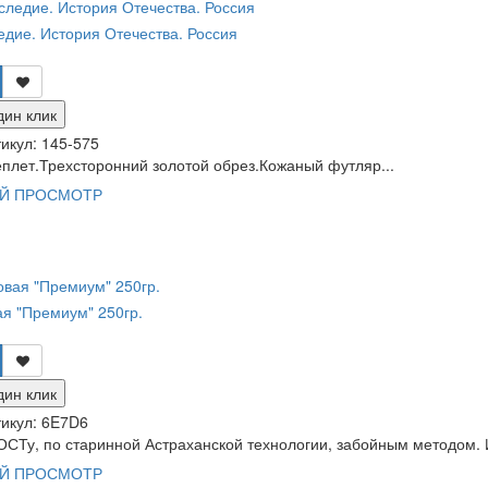
едие. История Отечества. Россия
дин клик
икул:
145-575
плет.Трехсторонний золотой обрез.Кожаный футляр...
Й ПРОСМОТР
ая "Премиум" 250гр.
дин клик
икул:
6E7D6
ОСТу, по старинной Астраханской технологии, забойным методом. 
Й ПРОСМОТР