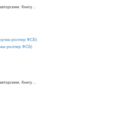
вторским. Книгу ..
чка-роллер ФСБ)
вторским. Книгу ..