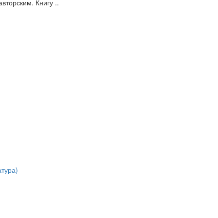
вторским. Книгу ..
атура)