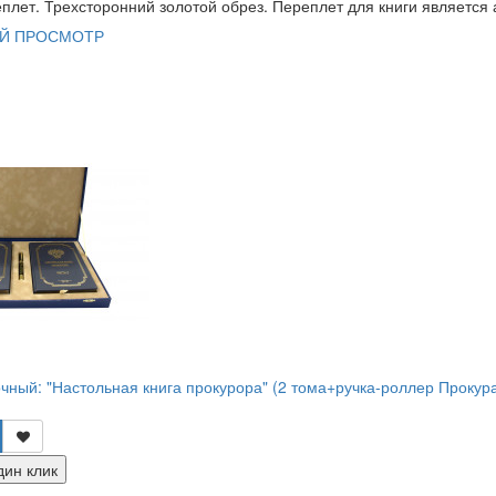
лет. Трехсторонний золотой обрез. Переплет для книги является а
Й ПРОСМОТР
чный: "Настольная книга прокурора" (2 тома+ручка-роллер Прокур
дин клик