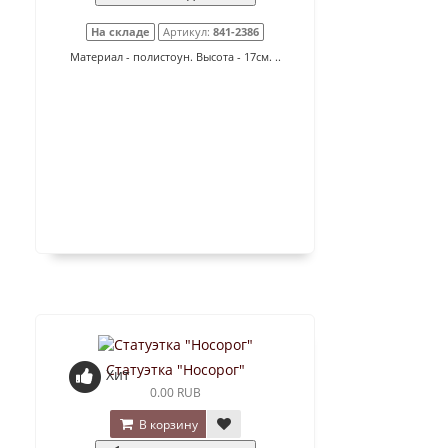
На складе
Артикул:
841-2386
Материал - полистоун. Высота - 17см. ..
Статуэтка "Носорог"
Хит
0.00 RUB
В корзину