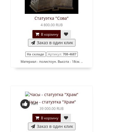
Статуэтка "Сова"
4 800.00 RUB
В корзину
Заказ в один клик
На складе
Артикул:
708-4687
Материал - полистоун. Высота - 18см. ..
Часы - статуэтка "Храм"
Хит
39 000.00 RUB
В корзину
Заказ в один клик