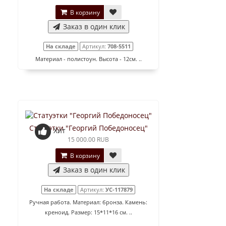
В корзину
Заказ в один клик
На складе
Артикул:
708-5511
Материал - полистоун. Высота - 12см. ..
Статуэтки "Георгий Победоносец"
Хит
15 000.00 RUB
В корзину
Заказ в один клик
На складе
Артикул:
УС-117879
Ручная работа. Материал: бронза. Камень:
креноид. Размер: 15*11*16 см. ..