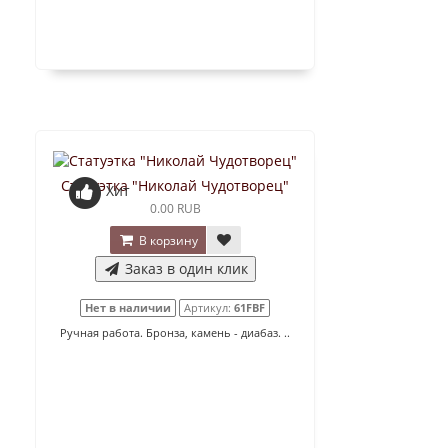
Статуэтка "Николай Чудотворец"
Хит
0.00 RUB
В корзину
Заказ в один клик
Нет в наличии
Артикул:
61FBF
Ручная работа. Бронза, камень - диабаз. ..