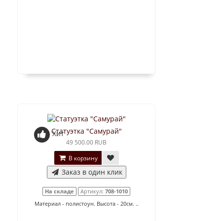
Статуэтка "Самурай"
Хит
49 500.00 RUB
В корзину
Заказ в один клик
На складе
Артикул:
708-1010
Материал - полистоун. Высота - 20см. ..