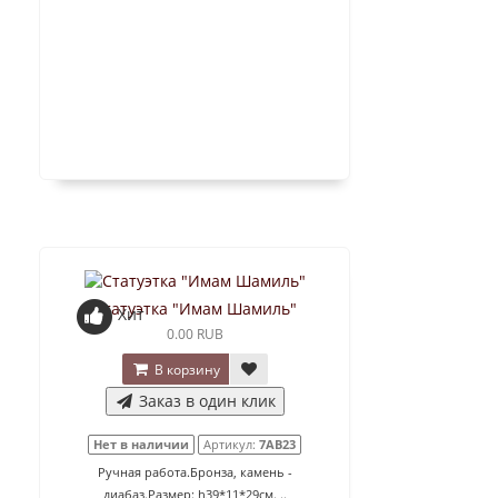
Статуэтка "Имам Шамиль"
Хит
0.00 RUB
В корзину
Заказ в один клик
Нет в наличии
Артикул:
7AB23
Ручная работа.Бронза, камень -
диабаз.Размер: h39*11*29см. ..