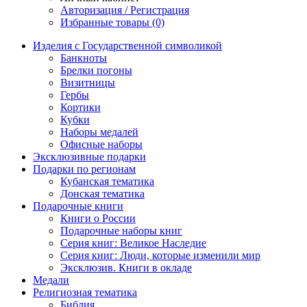
Авторизация / Регистрация
Избранные товары (0)
Изделия с Государственной символикой
Банкноты
Брелки погоны
Визитницы
Гербы
Кортики
Кубки
Наборы медалей
Офисные наборы
Эксклюзивные подарки
Подарки по регионам
Кубанская тематика
Донская тематика
Подарочные книги
Книги о России
Подарочные наборы книг
Серия книг: Великое Наследие
Серия книг: Люди, которые изменили мир
Эксклюзив. Книги в окладе
Медали
Религиозная тематика
Библия