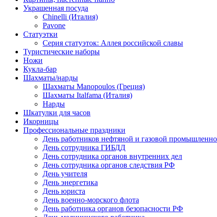
Украшенная посуда
Chinelli (Италия)
Pavone
Статуэтки
Серия статуэток: Аллея российской славы
Туристические наборы
Ножи
Кукла-бар
Шахматы/нарды
Шахматы Manopoulos (Греция)
Шахматы Italfama (Италия)
Нарды
Шкатулки для часов
Икорницы
Профессиональные праздники
День работников нефтяной и газовой промышленно
День сотрудника ГИБДД
День сотрудника органов внутренних дел
День сотрудника органов следствия РФ
День учителя
День энергетика
День юриста
День военно-морского флота
День работника органов безопасности РФ