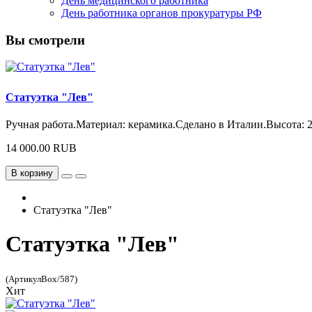
День медицинского работника
День работника органов прокуратуры РФ
Вы смотрели
Статуэтка "Лев"
Ручная работа.Материал: керамика.Сделано в Италии.Высота: 28
14 000.00 RUB
В корзину
Статуэтка "Лев"
Статуэтка "Лев"
(АртикулBox/587)
Хит