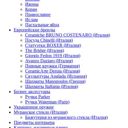
Иконы
Коран
Православие
Ислам
Пасхальные яйца
Европейские бренды
Ceramiche BRUNO COSTENARO (Италия)
Посуда Chinelli (Италия)
Статуэтки BOXER (Италия)
The Bridge (Италия)
Giorgio Fedon 1919 (Италия)
Avanzo Daziaro (Италия)
Пивные кружки (Германия)
CeramicArte Deruta (Италия)
Скульптуры Anglada (Испания)
Шахматы Manopoulos (Греция)
Шахматы Italfama (Италия)
Бизнес аксессуары
Ручки Parker
Ручки Waterman (Paris)
Украшенное оружие
Муранское стекло (Италия)
Бижутерия из муранского стекла (Италия)
Предметы интерьера
Картины, настенные панно