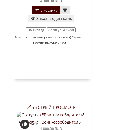
4 300.00 RUB
В корзину
Заказ в один клик
На складе
Артикул:
АРС/01
Композитный материал (полистоун).Сделано в
России.Высота: 23 см...
БЫСТРЫЙ ПРОСМОТР
Статуэтка "Воин-освободитель"
Хит
4 800.00 RUB