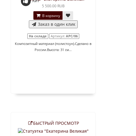
Хит
5 500.00 RUB
В корзину
Заказ в один клик
На складе
Артикул:
АРС/06
Композитный материал (полистоун).Сделано в
России.Высота: 31 см...
БЫСТРЫЙ ПРОСМОТР