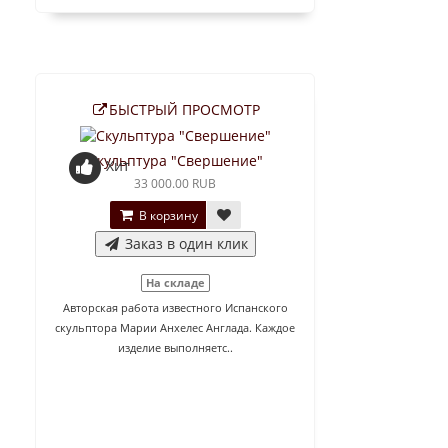
БЫСТРЫЙ ПРОСМОТР
Скульптура "Свершение"
Хит
33 000.00 RUB
В корзину
Заказ в один клик
На складе
Авторская работа известного Испанского
скульптора Марии Анхелес Англада. Каждое
изделие выполняетс..