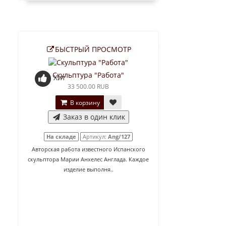
БЫСТРЫЙ ПРОСМОТР
Скульптура "Работа"
Хит
33 500.00 RUB
В корзину
Заказ в один клик
На складе
Артикул:
Ang/127
Авторская работа известного Испанского
скульптора Марии Анхелес Англада. Каждое
изделие выполня..