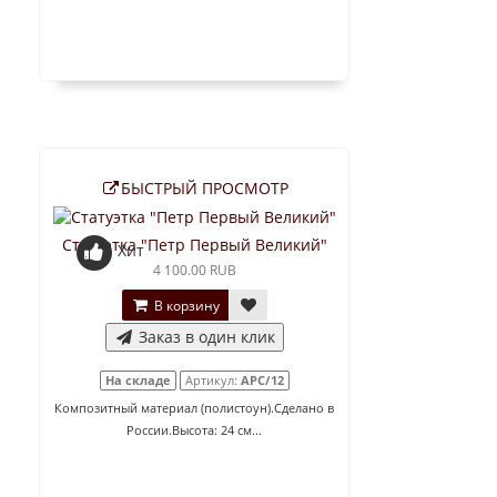
БЫСТРЫЙ ПРОСМОТР
Статуэтка "Петр Первый Великий"
Хит
4 100.00 RUB
В корзину
Заказ в один клик
На складе
Артикул:
АРС/12
Композитный материал (полистоун).Сделано в
России.Высота: 24 см...