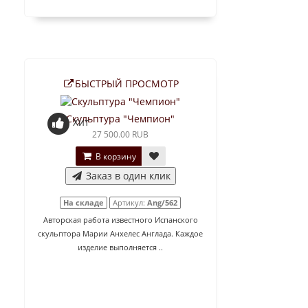
БЫСТРЫЙ ПРОСМОТР
Скульптура "Чемпион"
Хит
27 500.00 RUB
В корзину
Заказ в один клик
На складе
Артикул:
Ang/562
Авторская работа известного Испанского
скульптора Марии Анхелес Англада. Каждое
изделие выполняется ..