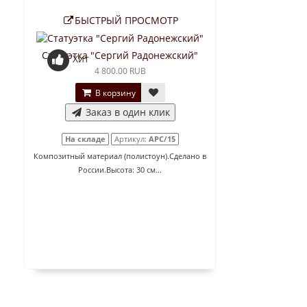
БЫСТРЫЙ ПРОСМОТР
Статуэтка "Сергий Радонежский"
Хит
4 800.00 RUB
В корзину
Заказ в один клик
На складе
Артикул:
АРС/15
Композитный материал (полистоун).Сделано в
России.Высота: 30 см...