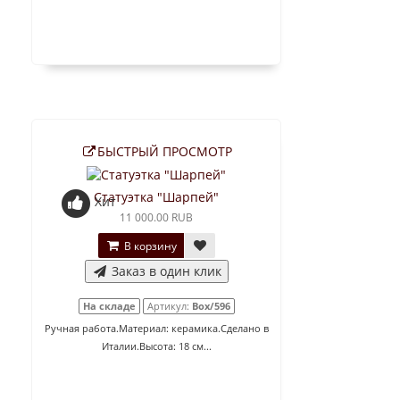
БЫСТРЫЙ ПРОСМОТР
Статуэтка "Шарпей"
Хит
11 000.00 RUB
В корзину
Заказ в один клик
На складе
Артикул:
Box/596
Ручная работа.Материал: керамика.Сделано в
Италии.Высота: 18 см...