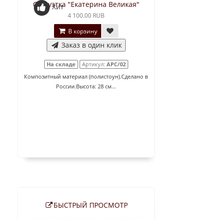
Статуэтка "Екатерина Великая"
Хит
4 100.00 RUB
В корзину
Заказ в один клик
На складе
Артикул:
АРС/02
Композитный материал (полистоун).Сделано в
России.Высота: 28 см...
БЫСТРЫЙ ПРОСМОТР