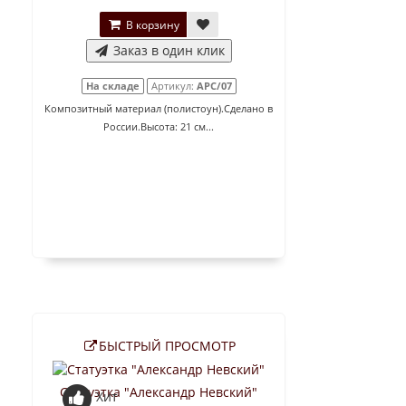
В корзину
Заказ в один клик
На складе
Артикул:
АРС/07
Композитный материал (полистоун).Сделано в
России.Высота: 21 см...
БЫСТРЫЙ ПРОСМОТР
Статуэтка "Александр Невский"
Хит